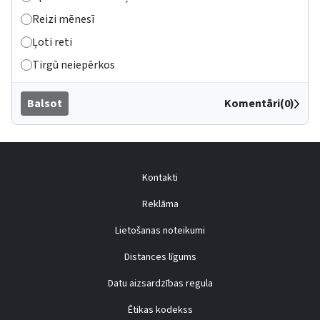
Reizi mēnesī
Ļoti reti
Tirgū neiepērkos
Balsot
Komentāri(0)
Kontakti
Reklāma
Lietošanas noteikumi
Distances līgums
Datu aizsardzības regula
Ētikas kodekss