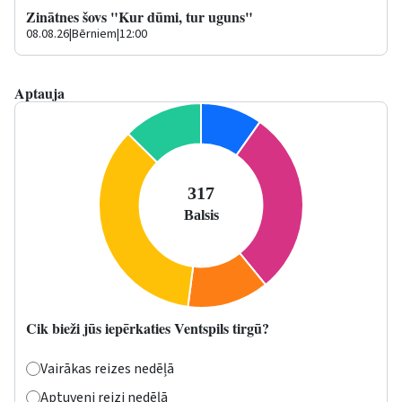
Zinātnes šovs "Kur dūmi, tur uguns"
08.08.26
|
Bērniem
|
12:00
Aptauja
Cik bieži jūs iepērkaties Ventspils tirgū?
Vairākas reizes nedēļā
Aptuveni reizi nedēļā