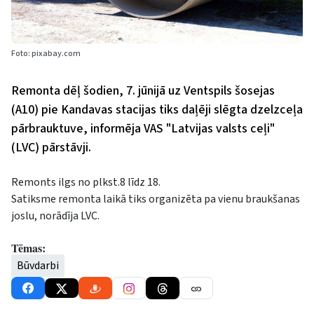
Foto: pixabay.com
Remonta dēļ šodien, 7. jūnijā uz Ventspils šosejas
(A10) pie Kandavas stacijas tiks daļēji slēgta dzelzceļa
pārbrauktuve, informēja VAS "Latvijas valsts ceļi"
(LVC) pārstāvji.
Remonts ilgs no plkst.8 līdz 18.
Satiksme remonta laikā tiks organizēta pa vienu braukšanas
joslu, norādīja LVC.
Tēmas:
Būvdarbi