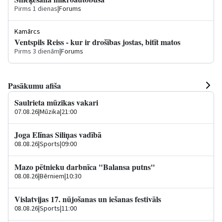
Pirms 1 dienas
|
Forums
Kamārcs
Ventspils Reiss - kur ir drošības jostas, bitīt matos
Pirms 3 dienām
|
Forums
Pasākumu afiša
Saulrieta mūzikas vakari
07.08.26
|
Mūzika
|
21:00
Joga Elīnas Siliņas vadībā
08.08.26
|
Sports
|
09:00
Mazo pētnieku darbnīca "Balansa putns"
08.08.26
|
Bērniem
|
10:30
Vislatvijas 17. nūjošanas un iešanas festivāls
08.08.26
|
Sports
|
11:00