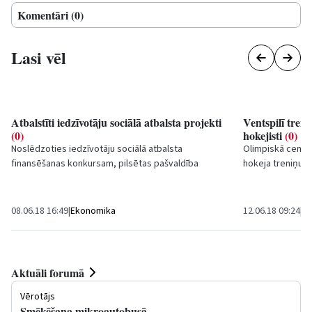
Komentāri (0)
Lasi vēl
Atbalstīti iedzīvotāju sociālā atbalsta projekti
Ventspilī trenē
(0)
hokejisti
(0)
Noslēdzoties iedzīvotāju sociālā atbalsta
Olimpiskā centra
finansēšanas konkursam, pilsētas pašvaldība
hokeja treniņu a
atbalstījusi b
iedrības...
Skrastiņa starpt
08.06.18 16:49
|
Ekonomika
12.06.18 09:24
|
Sp
Aktuāli forumā
Vērotājs
Smēķēšana mikroautobusā