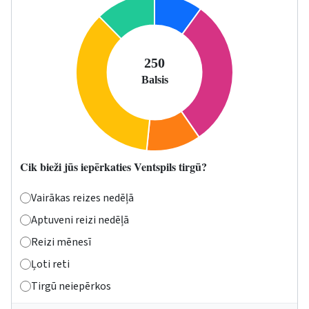
Cik bieži jūs iepērkaties Ventspils tirgū?
Vairākas reizes nedēļā
Aptuveni reizi nedēļā
Reizi mēnesī
Ļoti reti
Tirgū neiepērkos