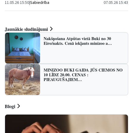
11.05.26 15:50
|
Sabiedrība
07.05.26 15:43
|
Ku
Jaunākie sludinājumi
Nakšņošana Atpūtas vietā Buki no 30
Eiro/nakts. Cenā iekļauts minizoo a…
MINIZOO BUKI GAIDA JŪS CIEMOS NO
10 LĪDZ 20.00. CENAS :
PIEAUGUŠAJIEM…
Blogi