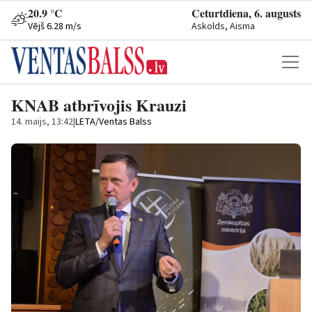
20.9 °C
Ceturtdiena, 6. augusts
Vējš 6.28 m/s
Askolds, Aisma
KNAB atbrīvojis Krauzi
14. maijs, 13:42
|
LETA/Ventas Balss