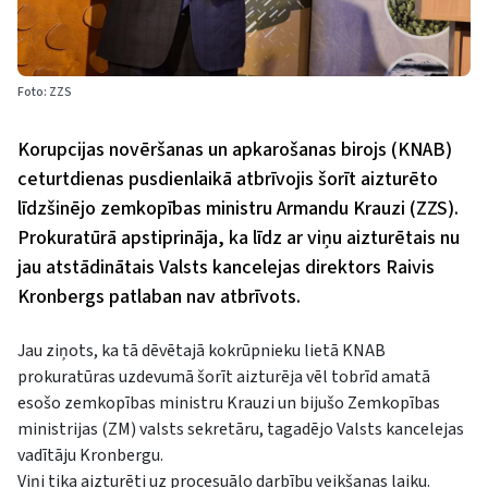
Foto: ZZS
Korupcijas novēršanas un apkarošanas birojs (KNAB)
ceturtdienas pusdienlaikā atbrīvojis šorīt aizturēto
līdzšinējo zemkopības ministru Armandu Krauzi (ZZS).
Prokuratūrā apstiprināja, ka līdz ar viņu aizturētais nu
jau atstādinātais Valsts kancelejas direktors Raivis
Kronbergs patlaban nav atbrīvots.
Jau ziņots, ka tā dēvētajā kokrūpnieku lietā KNAB
prokuratūras uzdevumā šorīt aizturēja vēl tobrīd amatā
esošo zemkopības ministru Krauzi un bijušo Zemkopības
ministrijas (ZM) valsts sekretāru, tagadējo Valsts kancelejas
vadītāju Kronbergu.
Viņi tika aizturēti uz procesuālo darbību veikšanas laiku.