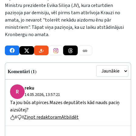
Ministru prezidente Evika Siliņa (JV), kura ceturtdien
paziņoja par demisiju, vēl pirms tam atbrīvoja Krauzi no
amata, jo nevarot "tolerēt nekādu aizdomu ēnu pār
ministriem". Tāpat viņa paziņoja, ka uz laiku atstādinājusi
Kronbergu no amata.
Komentāri (1)
reku
R
14.05.2026, 13:57:21
Ta jou būs atpirces.Mazes deputātels kād nauds paciņ
aizsūtej?
Ziņot redaktoram
Atbildēt
8
0