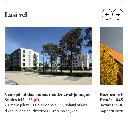
Lasi vēl
Ventspilī atklās jaunās daudzdzīvokļu mājas
Baznīcā izskan
Saules ielā 122
(6)
Prinča 1845. 
20. maijā plkst. 9.00 Saules ielā 122, svinīgi atklās
Baznīcu naktī, 16
divas jaunās daudzdzīvokļu īres mājas, kas
baptistu baznīcā
uzbūvētas, piesaistot finansējumu no zemas īres...
“Dziesmas un lūg