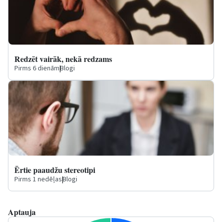
Redzēt vairāk, nekā redzams
Pirms 6 dienām
|
Blogi
Ērtie paaudžu stereotipi
Pirms 1 nedēļas
|
Blogi
Aptauja