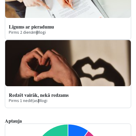
Līgums ar pieradumu
Pirms 2 dienām
|
Blogi
Redzēt vairāk, nekā redzams
Pirms 1 nedēļas
|
Blogi
Aptauja