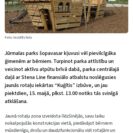
Foto: Iesūtīts foto
Jūrmalas parks šopavasar kļuvusi vēl pievilcīgāka
ģimenēm ar bērniem. Turpinot parka attīstību un
veicinot aktīvu atpūtu brīvā dabā, parka centrālajā
daļā ar Stena Line finansiālo atbalstu noslēgusies
jaunās rotaļu iekārtas “Kuģītis” izbūve, un jau
piektdien, 15. maijā, plkst. 13.00 notiks tās svinīgā
atklāšana.
Jaunā rotaļu zona izveidota līdzšinējās, savu laiku
nokalpojušās konstrukcijas vietā, piedāvājot bērniem
mūsdienīgu, drošu un daudzfunkcionālu vidi rotaļām un