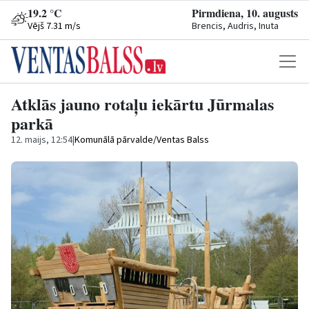
19.2 °C
Pirmdiena, 10. augusts
Vējš 7.31 m/s
Brencis, Audris, Inuta
Atklās jauno rotaļu iekārtu Jūrmalas
parkā
12. maijs, 12:54
|
Komunālā pārvalde/Ventas Balss