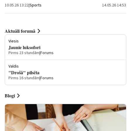
10.05.26 13:22
|
Sports
14.05.26 14:53
|
Br
Aktuāli forumā
Viesis
Jaunie luksofori
Pirms 23 stundām
|
Forums
Valdis
"Drošā" pilsēta
Pirms 16 stundām
|
Forums
Blogi