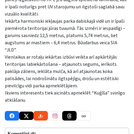
ir īpaši noturīgs pret UV starojumu un ilgstoši saglabā savu
vizuālo kvalitāti.
Iekārta harmoniski iekļaujas parka dabiskajā vidē un ir īpaši
piemērota teritorijai jūras tuvumā. Tās izmēri ir iespaidīgi –
garums sasniedz 12,5 metrus, platums 5,74 metrus, bet
augstums ar mastiem – 6,4 metrus. Būvdarbus veica SIA
“JLD”.
Vienlaikus ar rotaļu iekārtas izbūvi veikta arī apkārtējās
teritorijas labiekārtošana – atjaunots segums, ierīkots
paklāja zāliens, ieklāta mulča, kā arī atjaunotas koka
palisādes, lai nodrošinātu ilgtspējīgu, drošu un estētiski
pievilcīgu vidi parka apmeklētājiem.
Ikviens interesents tiek aicināts apmeklēt “Kuģīša” svinīgo
atklāšanu.
Komentāri (0)