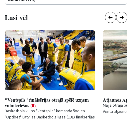
Lasi vēl
"Ventspils" finālsērijas otrajā spēlē uzņem
Atjaunos Apve
valmieriešus
(0)
Maija otrajā pus
Basketbola klubs "Ventspils" komanda šodien
Ventu atjaunošana
"Optibet" Latvijas Basketbola līgas (LBL) finālsērijas
tehnisko stāvokli
otrajā spēlē uzņems "Valmiera...