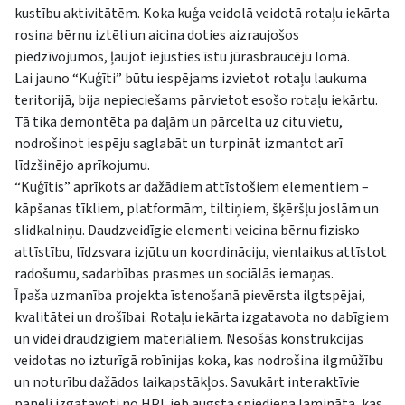
kustību aktivitātēm. Koka kuģa veidolā veidotā rotaļu iekārta
rosina bērnu iztēli un aicina doties aizraujošos
piedzīvojumos, ļaujot iejusties īstu jūrasbraucēju lomā.
Lai jauno “Kuģīti” būtu iespējams izvietot rotaļu laukuma
teritorijā, bija nepieciešams pārvietot esošo rotaļu iekārtu.
Tā tika demontēta pa daļām un pārcelta uz citu vietu,
nodrošinot iespēju saglabāt un turpināt izmantot arī
līdzšinējo aprīkojumu.
“Kuģītis” aprīkots ar dažādiem attīstošiem elementiem –
kāpšanas tīkliem, platformām, tiltiņiem, šķēršļu joslām un
slidkalniņu. Daudzveidīgie elementi veicina bērnu fizisko
attīstību, līdzsvara izjūtu un koordināciju, vienlaikus attīstot
radošumu, sadarbības prasmes un sociālās iemaņas.
Īpaša uzmanība projekta īstenošanā pievērsta ilgtspējai,
kvalitātei un drošībai. Rotaļu iekārta izgatavota no dabīgiem
un videi draudzīgiem materiāliem. Nesošās konstrukcijas
veidotas no izturīgā robīnijas koka, kas nodrošina ilgmūžību
un noturību dažādos laikapstākļos. Savukārt interaktīvie
paneļi izgatavoti no HPL jeb augsta spiediena lamināta, kas