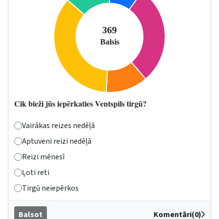
Cik bieži jūs iepērkaties Ventspils tirgū?
Vairākas reizes nedēļā
Aptuveni reizi nedēļā
Reizi mēnesī
Ļoti reti
Tirgū neiepērkos
Balsot
Komentāri(0)