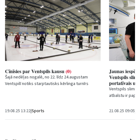
Cīnīsies par Ventspils kausu
(0)
Jaunas iespēj
Ventspils slim
Šajā nedēļas nogalē, no 22. līdz 24.augustam
portatīvais ul
Ventspilī notiks starptautisks kērlinga turnīrs
Ventspils slimnī
”Ventspils kauss 2025”’. Kērlinga komandas...
atbalstu ir papil
aprīkojumu ar m
19.08.25 13:22
|
Sports
21.08.25 09:05
|
Sa