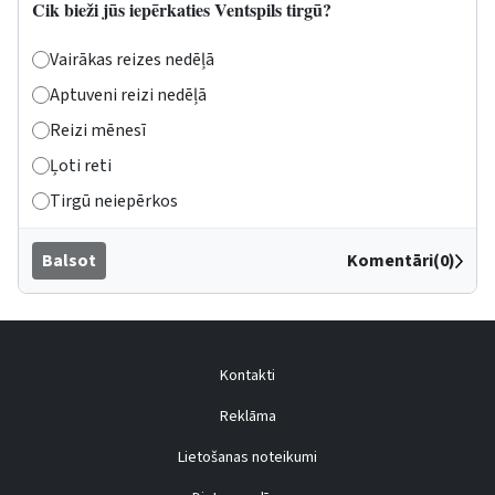
Cik bieži jūs iepērkaties Ventspils tirgū?
Vairākas reizes nedēļā
Aptuveni reizi nedēļā
Reizi mēnesī
Ļoti reti
Tirgū neiepērkos
Balsot
Komentāri(0)
Kontakti
Reklāma
Lietošanas noteikumi