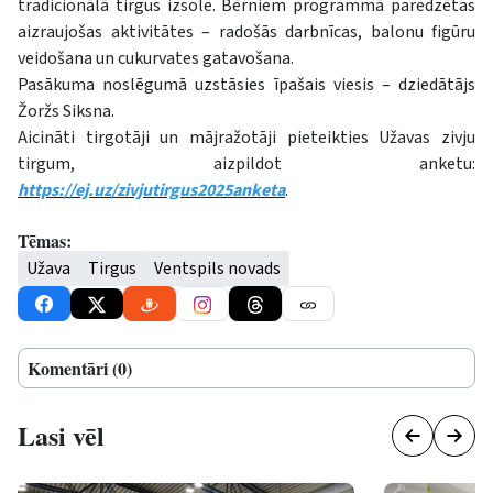
tradicionālā tirgus izsole. Bērniem programmā paredzētas
aizraujošas aktivitātes – radošās darbnīcas, balonu figūru
veidošana un cukurvates gatavošana.
Pasākuma noslēgumā uzstāsies īpašais viesis – dziedātājs
Žoržs Siksna.
Aicināti tirgotāji un mājražotāji pieteikties Užavas zivju
tirgum, aizpildot anketu:
https://ej.uz/zivjutirgus2025anketa
.
Tēmas:
Užava
Tirgus
Ventspils novads
Komentāri (0)
Lasi vēl