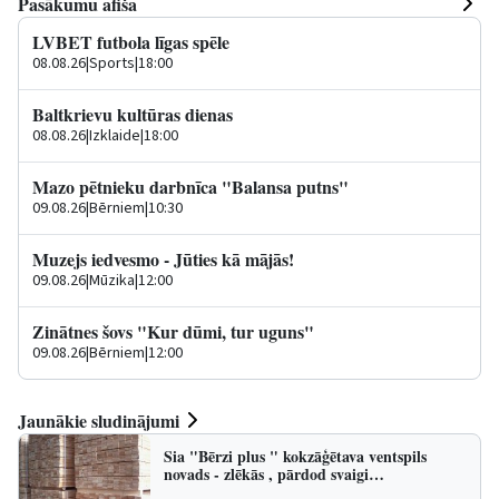
Pasākumu afiša
LVBET futbola līgas spēle
08.08.26
|
Sports
|
18:00
Baltkrievu kultūras dienas
08.08.26
|
Izklaide
|
18:00
Mazo pētnieku darbnīca "Balansa putns"
09.08.26
|
Bērniem
|
10:30
Muzejs iedvesmo - Jūties kā mājās!
09.08.26
|
Mūzika
|
12:00
Zinātnes šovs "Kur dūmi, tur uguns"
09.08.26
|
Bērniem
|
12:00
Jaunākie sludinājumi
Sia "Bērzi plus " kokzāģētava ventspils
novads - zlēkās , pārdod svaigi…