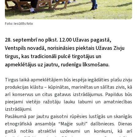
Foto: Iesūtīts foto
28. septembrī no plkst. 12.00 Užavas pagastā,
Ventspils novadā, norisināsies piektais Užavas Zivju
tirgus, kas tradicionāli pulcē tirgotājus un
apmeklētājus uz jautru, rudenīgu līksmošanu.
Tirgus laikā apmeklētājiem būs iespēja iegādāties plašu zivju
produkcijas klāstu – kūpinātas, marinētas un sālītas zivis, kā
arī konservus un citus gatavus izstrādājumus. Papildus būs
pieejami vietējo ražotāju lauku labumi un amatniecības
izstrādājumi.
Pasākumā par jautru gaisotni rūpēsies lustīgās un skanīgās
etnogrāfiskā ansambļa “Maģie suiti” dalībnieces. Dienas
gaitā notiks atraktīvi uzdevumi un konkursi, kā arī