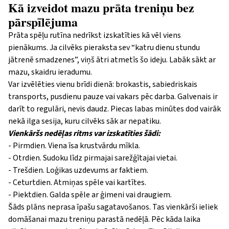
Kā izveidot mazu prāta treniņu bez
pārspīlējuma
Prāta spēļu rutīna nedrīkst izskatīties kā vēl viens
pienākums. Ja cilvēks pieraksta sev “katru dienu stundu
jātrenē smadzenes”, viņš ātri atmetīs šo ideju. Labāk sākt ar
mazu, skaidru ieradumu.
Var izvēlēties vienu brīdi dienā: brokastis, sabiedriskais
transports, pusdienu pauze vai vakars pēc darba. Galvenais ir
darīt to regulāri, nevis daudz. Piecas labas minūtes dod vairāk
nekā ilga sesija, kuru cilvēks sāk ar nepatiku.
Vienkāršs nedēļas ritms var izskatīties šādi:
- Pirmdien. Viena īsa krustvārdu mīkla.
- Otrdien. Sudoku līdz pirmajai sarežģītajai vietai.
- Trešdien. Loģikas uzdevums ar faktiem.
- Ceturtdien. Atmiņas spēle vai kartītes.
- Piektdien. Galda spēle ar ģimeni vai draugiem.
Šāds plāns neprasa īpašu sagatavošanos. Tas vienkārši ieliek
domāšanai mazu treniņu parastā nedēļā. Pēc kāda laika