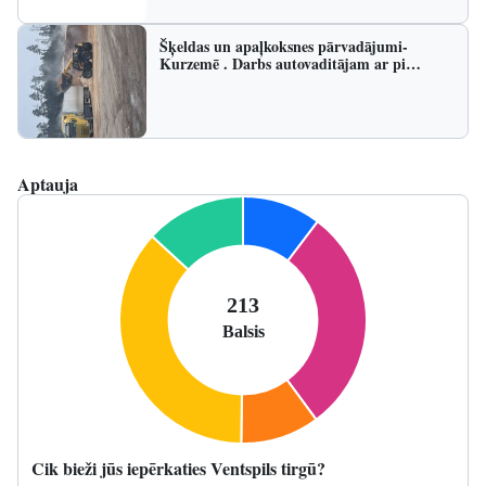
Šķeldas un apaļkoksnes pārvadājumi-
Kurzemē . Darbs autovaditājam ar pi…
Aptauja
Cik bieži jūs iepērkaties Ventspils tirgū?