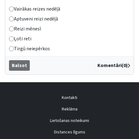
Vairākas reizes nedēļā
Aptuveni reizi nedēļā
Reizi mēnesī
Ļoti reti
Tirgū neiepērkos
Balsot
Komentāri(0)
Kontakti
Reklāma
Lietošanas noteikumi
Distances līgums