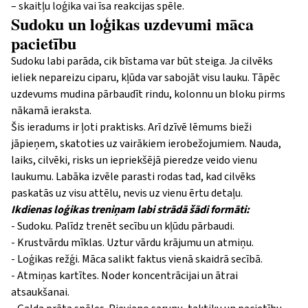
– skaitļu loģika vai īsa reakcijas spēle.
Sudoku un loģikas uzdevumi māca
pacietību
Sudoku labi parāda, cik bīstama var būt steiga. Ja cilvēks
ieliek nepareizu ciparu, kļūda var sabojāt visu lauku. Tāpēc
uzdevums mudina pārbaudīt rindu, kolonnu un bloku pirms
nākamā ieraksta.
Šis ieradums ir ļoti praktisks. Arī dzīvē lēmums bieži
jāpieņem, skatoties uz vairākiem ierobežojumiem. Nauda,
laiks, cilvēki, risks un iepriekšējā pieredze veido vienu
laukumu. Labāka izvēle parasti rodas tad, kad cilvēks
paskatās uz visu attēlu, nevis uz vienu ērtu detaļu.
Ikdienas loģikas treniņam labi strādā šādi formāti:
- Sudoku. Palīdz trenēt secību un kļūdu pārbaudi.
- Krustvārdu mīklas. Uztur vārdu krājumu un atmiņu.
- Loģikas režģi. Māca salikt faktus vienā skaidrā secībā.
- Atmiņas kartītes. Noder koncentrācijai un ātrai
atsaukšanai.