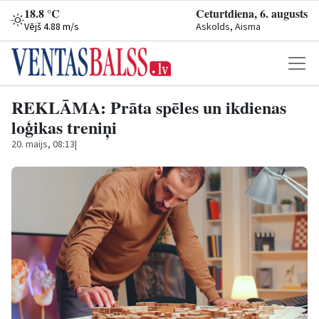
18.8 °C
Ceturtdiena, 6. augusts
Vējš 4.88 m/s
Askolds, Aisma
REKLĀMA: Prāta spēles un ikdienas
loģikas treniņi
20. maijs, 08:13
|