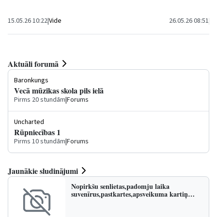
15.05.26 10:22
|
Vide
26.05.26 08:51
|
Sp
Aktuāli forumā
Baronkungs
Vecā mūzikas skola pils ielā
Pirms 20 stundām
|
Forums
Uncharted
Rūpniecības 1
Pirms 10 stundām
|
Forums
Jaunākie sludinājumi
Nopirkšu senlietas,padomju laika
suvenīrus,pastkartes,apsveikuma kartiņ…