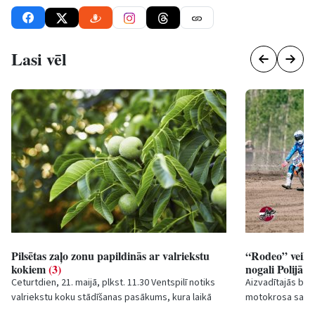
Lasi vēl
Pilsētas zaļo zonu papildinās ar valriekstu
“Rodeo” veiks
kokiem
(3)
nogali Polijā u
Ceturtdien, 21. maijā, plkst. 11.30 Ventspilī notiks
Aizvadītajās brīv
valriekstu koku stādīšanas pasākums, kura laikā
motokrosa sacens
pilsētas publiskās teritorijas papildinās...
“Rodeo MX Racing