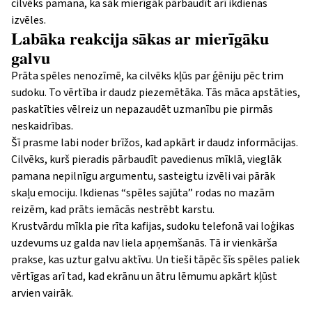
cilvēks pamana, ka sāk mierīgāk pārbaudīt arī ikdienas
izvēles.
Labāka reakcija sākas ar mierīgāku
galvu
Prāta spēles nenozīmē, ka cilvēks kļūs par ģēniju pēc trim
sudoku. To vērtība ir daudz piezemētāka. Tās māca apstāties,
paskatīties vēlreiz un nepazaudēt uzmanību pie pirmās
neskaidrības.
Šī prasme labi noder brīžos, kad apkārt ir daudz informācijas.
Cilvēks, kurš pieradis pārbaudīt pavedienus mīklā, vieglāk
pamana nepilnīgu argumentu, sasteigtu izvēli vai pārāk
skaļu emociju. Ikdienas “spēles sajūta” rodas no mazām
reizēm, kad prāts iemācās nestrēbt karstu.
Krustvārdu mīkla pie rīta kafijas, sudoku telefonā vai loģikas
uzdevums uz galda nav liela apņemšanās. Tā ir vienkārša
prakse, kas uztur galvu aktīvu. Un tieši tāpēc šīs spēles paliek
vērtīgas arī tad, kad ekrānu un ātru lēmumu apkārt kļūst
arvien vairāk.