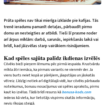
Prāta spēles nav tikai mierīga izklaide pie kafijas. Tās
trenē ieradumu pamanīt detaļas, pārbaudīt pirmo
domu un nesteigties ar atbildi. Tieši šī prasme noder
arī ārpus mīklām: darbā, sarunās, iepirkšanās laikā vai
brīdī, kad jāizvēlas starp vairākiem risinājumiem.
Kad spēles sajūta palīdz ikdienas izvēlēs
Cilvēks bieži pieņem lēmumu pēc pirmā iespaida. Krustvārdu
mīkla ātri iemāca, ka pirmais variants ne vienmēr der. Ja
viens burts neiet kopā ar pārējiem, jāapstājas un jāskatās
vēlreiz. Līdzīgi notiek arī digitālajā vidē, kur cilvēks pārbauda
noteikumus, bonusu nosacījumus vai spēles aprakstu, pirms
kaut ko izvēlas. Tādā brīdī resurss kā
bonusa-kods.com
iederas kā vieta, kur lietotājs vispirms skatās informāciju,
nevis rīkojas steigā.