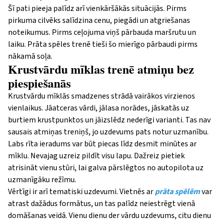
Šī pati pieeja palīdz arī vienkāršākās situācijās. Pirms
pirkuma cilvēks salīdzina cenu, piegādi un atgriešanas
noteikumus. Pirms ceļojuma viņš pārbauda maršrutu un
laiku. Prāta spēles trenē tieši šo mierīgo pārbaudi pirms
nākamā soļa.
Krustvārdu mīklas trenē atmiņu bez
piespiešanās
Krustvārdu mīklās smadzenes strādā vairākos virzienos
vienlaikus. Jāatceras vārdi, jālasa norādes, jāskatās uz
burtiem krustpunktos un jāizslēdz nederīgi varianti. Tas nav
sausais atmiņas treniņš, jo uzdevums pats notur uzmanību.
Labs rīta ieradums var būt piecas līdz desmit minūtes ar
mīklu. Nevajag uzreiz pildīt visu lapu. Dažreiz pietiek
atrisināt vienu stūri, lai galva pārslēgtos no autopilota uz
uzmanīgāku režīmu.
Vērtīgi ir arī tematiski uzdevumi. Vietnēs ar
prāta spēlēm
var
atrast dažādus formātus, un tas palīdz neiestrēgt vienā
domāšanas veidā. Vienu dienu der vārdu uzdevums, citu dienu