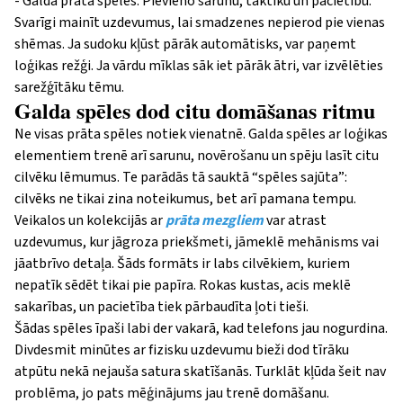
- Galda prāta spēles. Pievieno sarunu, taktiku un pacietību.
Svarīgi mainīt uzdevumus, lai smadzenes nepierod pie vienas
shēmas. Ja sudoku kļūst pārāk automātisks, var paņemt
loģikas režģi. Ja vārdu mīklas sāk iet pārāk ātri, var izvēlēties
sarežģītāku tēmu.
Galda spēles dod citu domāšanas ritmu
Ne visas prāta spēles notiek vienatnē. Galda spēles ar loģikas
elementiem trenē arī sarunu, novērošanu un spēju lasīt citu
cilvēku lēmumus. Te parādās tā sauktā “spēles sajūta”:
cilvēks ne tikai zina noteikumus, bet arī pamana tempu.
Veikalos un kolekcijās ar
prāta mezgliem
var atrast
uzdevumus, kur jāgroza priekšmeti, jāmeklē mehānisms vai
jāatbrīvo detaļa. Šāds formāts ir labs cilvēkiem, kuriem
nepatīk sēdēt tikai pie papīra. Rokas kustas, acis meklē
sakarības, un pacietība tiek pārbaudīta ļoti tieši.
Šādas spēles īpaši labi der vakarā, kad telefons jau nogurdina.
Divdesmit minūtes ar fizisku uzdevumu bieži dod tīrāku
atpūtu nekā nejauša satura skatīšanās. Turklāt kļūda šeit nav
problēma, jo pats mēģinājums jau trenē domāšanu.