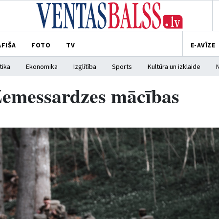
AFIŠA
FOTO
TV
E-AVĪZE
tika
Ekonomika
Izglītība
Sports
Kultūra un izklaide
 Zemessardzes mācības