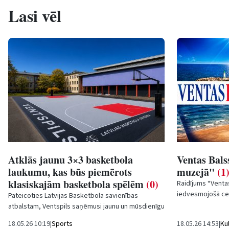
Lasi vēl
Atklās jaunu 3×3 basketbola
Ventas Bals
laukumu, kas būs piemērots
muzejā"
(1
klasiskajām basketbola spēlēm
(0)
Raidījums “Ventas
iedvesmojošā ceļ
Pateicoties Latvijas Basketbola savienības
dzīve, darbs un st
atbalstam, Ventspils saņēmusi jaunu un mūsdienīgu
3×3 basketbola laukuma segumu, kas būs
18.05.26 10:19
|
Sports
18.05.26 14:53
|
Ku
piemērots...