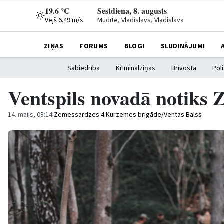
19.6 °C
Sestdiena, 8. augusts
Vējš 6.49 m/s
Mudīte, Vladislavs, Vladislava
ZIŅAS
FORUMS
BLOGI
SLUDINĀJUMI
Sabiedrība
Kriminālziņas
Brīvosta
Poli
Ventspils novadā notiks
14. maijs, 08:14
|
Zemessardzes 4.Kurzemes brigāde/Ventas Balss