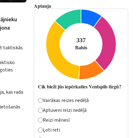
Aptauja
kājnieku
ljona
t taktiskās
aktisko
āgoties
Cik bieži jūs iepērkaties Ventspils tirgū?
a, kas rada
Vairākas reizes nedēļā
vietošanās
Aptuveni reizi nedēļā
Reizi mēnesī
Ļoti reti