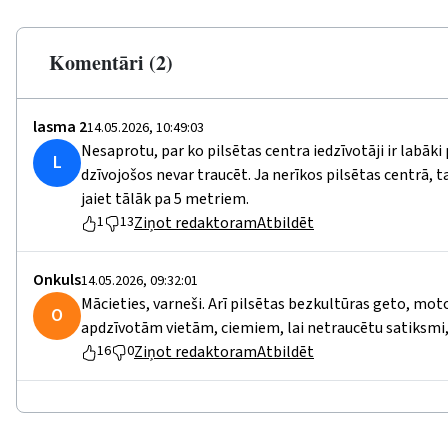
Komentāri (2)
lasma 2
14.05.2026, 10:49:03
Nesaprotu, par ko pilsētas centra iedzīvotāji ir labāki
L
dzīvojošos nevar traucēt. Ja nerīkos pilsētas centrā, 
jaiet tālāk pa 5 metriem.
Ziņot redaktoram
Atbildēt
1
13
Onkuls
14.05.2026, 09:32:01
Mācieties, varneši. Arī pilsētas bezkultūras geto, mo
O
apdzīvotām vietām, ciemiem, lai netraucētu satiksmi, 
Ziņot redaktoram
Atbildēt
16
0