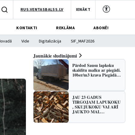
RUS.VENTASBALSS.LV
IENĀKT
KONTAKTI
REKLĀMA
ABONĒ!
Novadā
Vide
Digitalizācija
SIF_MAF2026
Jaunākie sludinājumi
Pārdod Sausu lapkoku
skalditu malku ar piegādi.
10ber/m3 krava Piegādā…
JAU 23 GADUS
TIRGOJAM LAPUKOKU
, SKUJUKOKU VAI ARĪ
JAUKTO MAL…