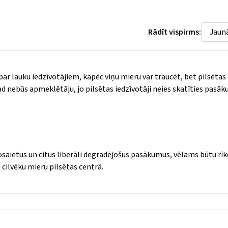
Rādīt vispirms:
 par lauku iedzīvotājiem, kapēc viņu mieru var traucēt, bet pilsētas
tad nebūs apmeklētāju, jo pilsētas iedzīvotāji neies skatīties pasāk
tosaietus un citus liberāli degradējošus pasākumus, vēlams būtu rī
cilvēku mieru pilsētas centrā.