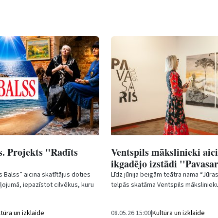
s. Projekts "Radīts
Ventspils mākslinieki aic
)
ikgadējo izstādi ''Pavasar
 Balss” aicina skatītājus doties
Līdz jūnija beigām teātra nama “Jūras
ojumā, iepazīstot cilvēkus, kuru
telpās skatāma Ventspils māksliniek
āsti savijušies ar šo...
izstāde “Pavasaris 2026”, kas piedāvā
ltūra un izklaide
08.05.26 15:00
|
Kultūra un izklaide