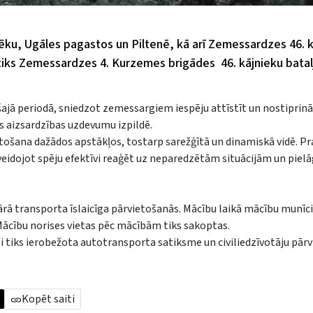
Zlēku, Ugāles pagastos un Piltenē, kā arī Zemessardzes 46. 
otiks Zemessardzes 4. Kurzemes brigādes 46. kājnieku bata
šajā periodā, sniedzot zemessargiem iespēju attīstīt un nostiprinā
as aizsardzības uzdevumu izpildē.
etošana dažādos apstākļos, tostarp sarežģītā un dinamiskā vidē. Pr
nveidojot spēju efektīvi reaģēt uz neparedzētām situācijām un piel
ā transporta īslaicīga pārvietošanās. Mācību laikā mācību munīcij
 Mācību norises vietas pēc mācībām tiks sakoptas.
gi tiks ierobežota autotransporta satiksme un civiliedzīvotāju pār
Kopēt saiti