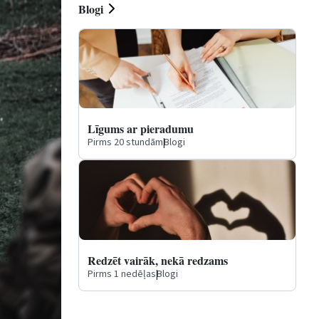
Blogi
Līgums ar pieradumu
Pirms 20 stundām
|
Blogi
Redzēt vairāk, nekā redzams
Pirms 1 nedēļas
|
Blogi