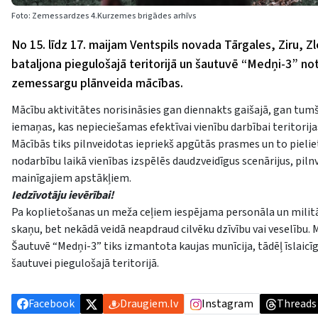
Foto: Zemessardzes 4.Kurzemes brigādes arhīvs
No 15. līdz 17. maijam Ventspils novada Tārgales, Ziru, 
bataljona piegulošajā teritorijā un šautuvē “Medņi-3” n
zemessargu plānveida mācības.
Mācību aktivitātes norisināsies gan diennakts gaišajā, gan tum
iemaņas, kas nepieciešamas efektīvai vienību darbībai teritorij
Mācībās tiks pilnveidotas iepriekš apgūtās prasmes un to pieli
nodarbību laikā vienības izspēlēs daudzveidīgus scenārijus, pil
mainīgajiem apstākļiem.
Iedzīvotāju ievērībai!
Pa koplietošanas un meža ceļiem iespējama personāla un militār
skaņu, bet nekādā veidā neapdraud cilvēku dzīvību vai veselību.
Šautuvē “Medņi-3” tiks izmantota kaujas munīcija, tādēļ īslaicī
šautuvei piegulošajā teritorijā.
Facebook
Draugiem.lv
Instagram
Threads