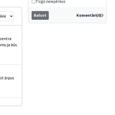
Tirgū neiepērkos
Balsot
Komentāri(0)
 centra
umu ja būs
kot ārpus