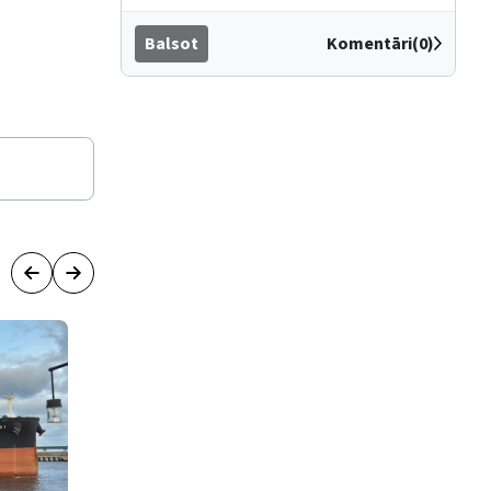
Balsot
Komentāri(0)