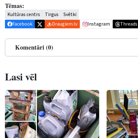
Tēmas:
Kultūras centrs
Tirgus
Svētki
Facebook
Draugiem.lv
Instagram
Threads
Komentāri (0)
Lasi vēl