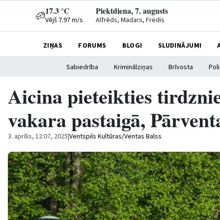
17.3 °C
Piektdiena, 7. augusts
Vējš 7.97 m/s
Alfrēds, Madars, Fredis
ZIŅAS
FORUMS
BLOGI
SLUDINĀJUMI
Sabiedrība
Kriminālziņas
Brīvosta
Poli
Aicina pieteikties tirdzni
vakara pastaigā, Pārvent
3. aprīlis, 12:07, 2025
|
Ventspils Kultūras/Ventas Balss