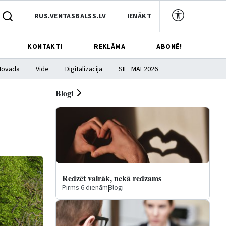
RUS.VENTASBALSS.LV
IENĀKT
KONTAKTI
REKLĀMA
ABONĒ!
Novadā
Vide
Digitalizācija
SIF_MAF2026
Blogi
Redzēt vairāk, nekā redzams
Pirms 6 dienām
|
Blogi