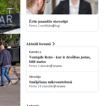
Ērtie paaudžu stereotipi
Pirms 2 nedēļām
|
Blogi
Aktuāli forumā
Kamārcs
Ventspils Reiss - kur ir drošības jostas,
bitīt matos
Pirms 2 dienām
|
Forums
Vērotājs
Smēķēšana mikroautobusā
Pirms 19 stundām
|
Forums
Aptauja