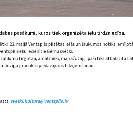
rīvdabas pasākumi, kuros tiek organizēta ielu tirdzniecība.
ētki. 23. maijā Ventspils pilsētas ielās un laukumos notiks iemīļot
ventspilnieku iecienītie Bērnu svētki.
saldumu tirgotāji, amatnieki, mājražotāji, īpaši tiks atbalstīta La
tamlīdzīgu produktu piedāvājums līdzņemšanai.
pasts:
svetki.kultura@ventspils.lv