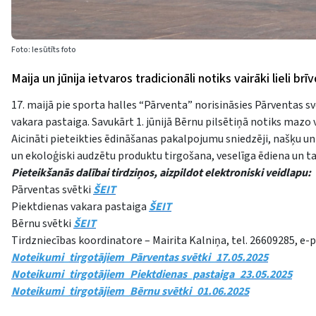
Foto: Iesūtīts foto
Maija un jūnija ietvaros tradicionāli notiks vairāki lieli b
17. maijā pie sporta halles “Pārventa” norisināsies Pārventas sv
vakara pastaiga. Savukārt 1. jūnijā Bērnu pilsētiņā notiks mazo 
Aicināti pieteikties ēdināšanas pakalpojumu sniedzēji, našķu un 
un ekoloģiski audzētu produktu tirgošana, veselīga ēdiena un 
Pieteikšanās dalībai tirdziņos, aizpildot elektroniski veidlapu:
Pārventas svētki
ŠEIT
Piektdienas vakara pastaiga
ŠEIT
Bērnu svētki
ŠEIT
Tirdzniecības koordinatore – Mairita Kalniņa, tel. 26609285, e-
Noteikumi_tirgotājiem_Pārventas svētki_17.05.2025
Noteikumi_tirgotājiem_Piektdienas_pastaiga_23.05.2025
Noteikumi_tirgotājiem_Bērnu svētki_01.06.2025