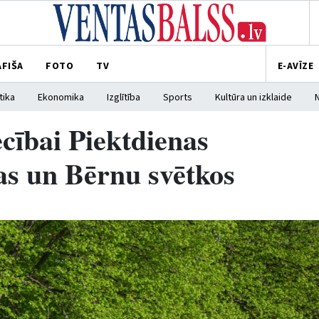
AFIŠA
FOTO
TV
E-AVĪZE
tika
Ekonomika
Izglītība
Sports
Kultūra un izklaide
ecībai Piektdienas
as un Bērnu svētkos