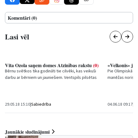
Komentāri (0)
Lasi vēl
Vita Ozola saņem domes Atzinības rakstu
(0)
«Velkonis» ju
Bērnu svētkos tika godināti tie cilvēki, kas veikuši
Pie Olimpiskā ce
darbu ar bērniem un jauniešiem. Ventspils pilsētas
manēžas norisinā
domes Atzinības rakstu par ieguldījumu...
„Velkonis” 25 gad
piedalījās...
29.05.18 15:10
|
Sabiedrība
04.06.18 09:17
|
Sp
Jaunākie sludinājumi