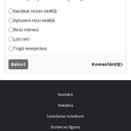
Vairākas reizes nedēļā
Aptuveni reizi nedēļā
Reizi mēnesī
Ļoti reti
Tirgū neiepērkos
Balsot
Komentāri(0)
Kontakti
Reklāma
Lietošanas noteikumi
Distances līgums