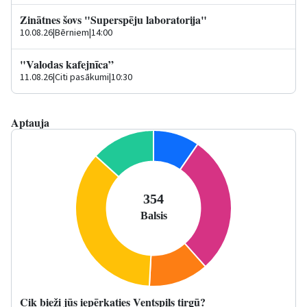
Zinātnes šovs "Superspēju laboratorija"
10.08.26
|
Bērniem
|
14:00
"Valodas kafejnīca”
11.08.26
|
Citi pasākumi
|
10:30
Aptauja
Cik bieži jūs iepērkaties Ventspils tirgū?