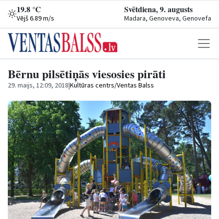
19.8 °C
Svētdiena, 9. augusts
Vējš 6.89 m/s
Madara, Genoveva, Genovefa
Bērnu pilsētiņās viesosies pirāti
29. maijs, 12:09, 2018
|
Kultūras centrs/Ventas Balss