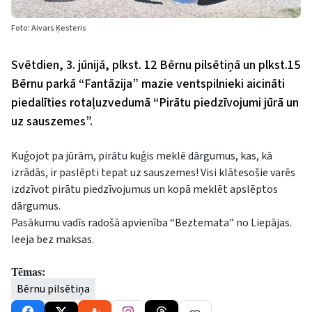
Foto: Aivars Ķesteris
Svētdien, 3. jūnijā, plkst. 12 Bērnu pilsētiņā un plkst.15
Bērnu parkā “Fantāzija” mazie ventspilnieki aicināti
piedalīties rotaļuzvedumā “Pirātu piedzīvojumi jūrā un
uz sauszemes”.
Kuģojot pa jūrām, pirātu kuģis meklē dārgumus, kas, kā
izrādās, ir paslēpti tepat uz sauszemes! Visi klātesošie varēs
izdzīvot pirātu piedzīvojumus un kopā meklēt apslēptos
dārgumus.
Pasākumu vadīs radošā apvienība “Beztemata” no Liepājas.
Ieeja bez maksas.
Tēmas:
Bērnu pilsētiņa