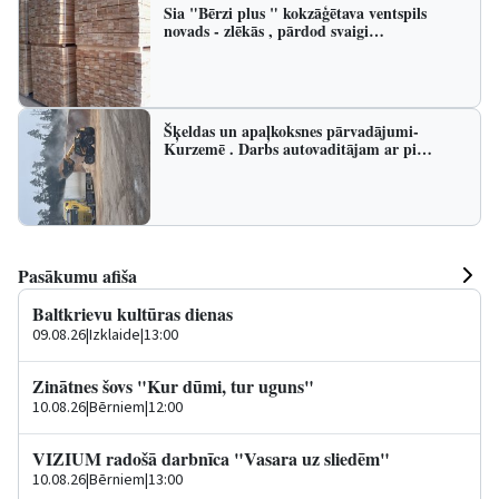
Sia "Bērzi plus " kokzāģētava ventspils
novads - zlēkās , pārdod svaigi…
Šķeldas un apaļkoksnes pārvadājumi-
Kurzemē . Darbs autovaditājam ar pi…
Pasākumu afiša
Baltkrievu kultūras dienas
09.08.26
|
Izklaide
|
13:00
Zinātnes šovs "Kur dūmi, tur uguns"
10.08.26
|
Bērniem
|
12:00
VIZIUM radošā darbnīca "Vasara uz sliedēm"
10.08.26
|
Bērniem
|
13:00