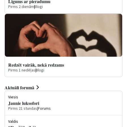
Līgums ar pieradumu
Pirms 2 dienām
|
Blogi
Redzēt vairāk, nekā redzams
Pirms 1 nedēļas
|
Blogi
Aktuāli forumā
Viesis
Jaunie luksofori
Pirms 21 stundas
|
Forums
Valdis