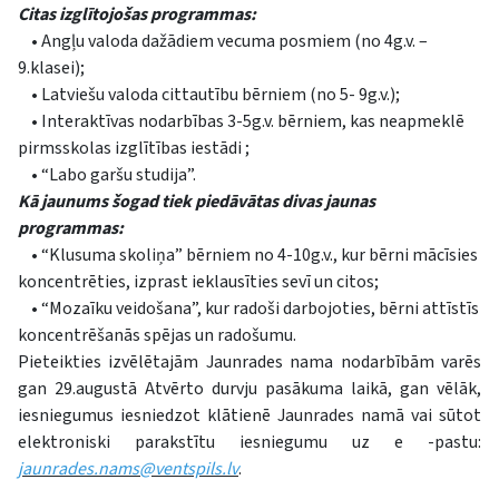
Citas izglītojošas programmas:
• Angļu valoda dažādiem vecuma posmiem (no 4g.v. –
9.klasei);
• Latviešu valoda cittautību bērniem (no 5- 9g.v.);
• Interaktīvas nodarbības 3-5g.v. bērniem, kas neapmeklē
pirmsskolas izglītības iestādi ;
• “Labo garšu studija”.
Kā jaunums šogad tiek piedāvātas divas jaunas
programmas:
• “Klusuma skoliņa” bērniem no 4-10g.v., kur bērni mācīsies
koncentrēties, izprast ieklausīties sevī un citos;
• “Mozaīku veidošana”, kur radoši darbojoties, bērni attīstīs
koncentrēšanās spējas un radošumu.
Pieteikties izvēlētajām Jaunrades nama nodarbībām varēs
gan 29.augustā Atvērto durvju pasākuma laikā, gan vēlāk,
iesniegumus iesniedzot klātienē Jaunrades namā vai sūtot
elektroniski parakstītu iesniegumu uz e -pastu:
jaunrades.nams@ventspils.lv
.