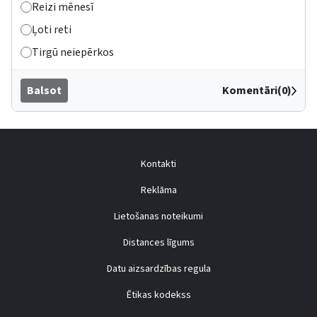
Reizi mēnesī
Ļoti reti
Tirgū neiepērkos
Balsot
Komentāri(0)
Kontakti
Reklāma
Lietošanas noteikumi
Distances līgums
Datu aizsardzības regula
Ētikas kodekss