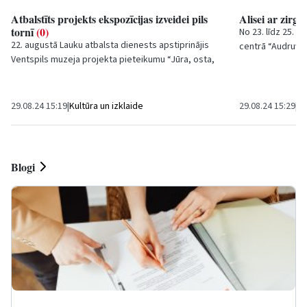
Atbalstīts projekts ekspozīcijas izveidei pils
Alisei ar zirg
tornī
(0)
No 23. līdz 25. 
22. augustā Lauku atbalsta dienests apstiprinājis
centrā “Audruvi
Ventspils muzeja projekta pieteikumu “Jūra, osta,
noslēguma sacen
pilsēta: Ventspils 13.- 19.gs.”, kas tika...
devās...
29.08.24 15:19
|
Kultūra un izklaide
29.08.24 15:29
|
Sp
Blogi