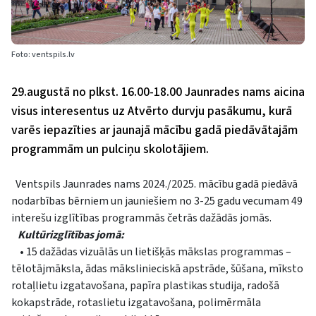
Foto: ventspils.lv
29.augustā no plkst. 16.00-18.00 Jaunrades nams aicina
visus interesentus uz Atvērto durvju pasākumu, kurā
varēs iepazīties ar jaunajā mācību gadā piedāvātajām
programmām un pulciņu skolotājiem.
Ventspils Jaunrades nams 2024./2025. mācību gadā piedāvā
nodarbības bērniem un jauniešiem no 3-25 gadu vecumam 49
interešu izglītības programmās četrās dažādās jomās.
Kultūrizglītības jomā:
• 15 dažādas vizuālās un lietišķās mākslas programmas –
tēlotājmāksla, ādas mākslinieciskā apstrāde, šūšana, mīksto
rotaļlietu izgatavošana, papīra plastikas studija, radošā
kokapstrāde, rotaslietu izgatavošana, polimērmāla