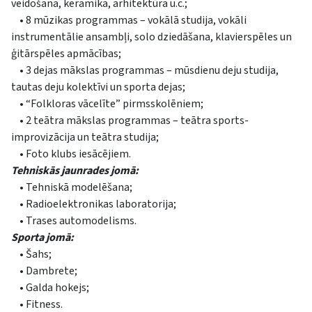
veidošana, keramika, arhitektūra u.c.;
• 8 mūzikas programmas – vokālā studija, vokāli
instrumentālie ansambļi, solo dziedāšana, klavierspēles un
ģitārspēles apmācības;
• 3 dejas mākslas programmas – mūsdienu deju studija,
tautas deju kolektīvi un sporta dejas;
• “Folkloras vācelīte” pirmsskolēniem;
• 2 teātra mākslas programmas – teātra sports-
improvizācija un teātra studija;
• Foto klubs iesācējiem.
Tehniskās jaunrades jomā:
• Tehniskā modelēšana;
• Radioelektronikas laboratorija;
• Trases automodelisms.
Sporta jomā:
• Šahs;
• Dambrete;
• Galda hokejs;
• Fitness.