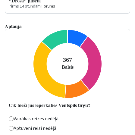
"Drošā" pilsēta
Pirms 14 stundām
|
Forums
Aptauja
Cik bieži jūs iepērkaties Ventspils tirgū?
Vairākas reizes nedēļā
Aptuveni reizi nedēļā