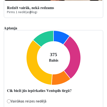
Redzēt vairāk, nekā redzams
Pirms 1 nedēļas
|
Blogi
Aptauja
Cik bieži jūs iepērkaties Ventspils tirgū?
Vairākas reizes nedēļā