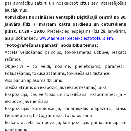
par apmācību saturu un noskaidrot citus sev interesējošus
jautājumus.
Apmācības norisināsies Ventspils Digitālajā centrā no 30.
janvāra līdz 7. martam katru otrdienu un ceturtdienu
plkst. 17.30 – 19.00.
Pieteikties iespējams līdz
28. janvārim
,
aizpildot anketu:
www.adre.se/pieteiktiesfotokursiem
.
“
Fotografēšanas pamati” nodarbību tēmas:
Attēla veidošanas princips, fokokameras uzbūve, ieskats
režīmos.
Objektīvi – to veidi, nozīme, pielietojums, parametri.
Fokusēšanās, fokusa attālums, fokusēšanas distance.
Viss par un ap asuma dziļumu.
Slēdža ātrums un ekspozīcijas (eksponēšanas) laiks.
Ekspozīcija, tās vērtības un noteikšana. Eksponometrija –
ekspozīcijas mērīšana.
Ekspozīcijas kompensācija, dinamiskais diapazons, krāsu
temperatūra, histogrammas, to nolasīšana.
Ieskats attēla kompozīcijā, kompozīcijas pamatprincipi un
paņēmieni.