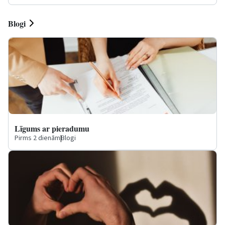
Blogi
Līgums ar pieradumu
Pirms 2 dienām
|
Blogi