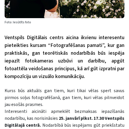
Foto: Iesūtīts foto
Ventspils Digitālais centrs aicina ikvienu interesentu
pieteikties kursam “Fotografēšanas pamati”, kur gan
praktiskās, gan teorētiskās nodarbībās būs iespēja
iepazīt fotokameras uzbūvi un darbību, apgūt
fotoattēla veidošanas principus, kā arī gūt izpratni par
kompozīciju un vizuālo komunikāciju.
Kurss būs aktuāls gan tiem, kuri tikai vēlas spert savus
pirmos soļus fotografēšanā, gan tiem, kuri vēlas pilnveidot
jau esošās prasmes.
Interesenti aicināti apmeklēt bezmaksas iepazīšanās
nodarbību, kas norisināsies
25. janvārī plkst. 17.30 Ventspils
Digitālajā centrā.
Nodarbībā būs iespējams gūt priekšstatu