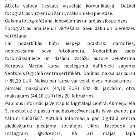
Attēla valoda (ieskats vizuālajā komunikācijā). Dažādi
fotogrāfijas virzieni un žanri, mākslinieku pieredze.
Gaisma fotografēšanā, iebūvējamās un ārējās zibspuldzes.
Fotogrāfijas analīze un vērtēšana. Savu dabu un pieredzes
vērtēšana.
Lai nodarbībās būtu iespēja praktiski darboties,
nepieciešama sava fotokamera. Nodarbības vadīs
fotomāksliniece un dažādu izstāžu autore Jekaterina
Karpova. Mācību kursa noslēgumā dalībnieki saņems
Ventspils Digitālā centra sertifikātu. Dalības maksa par kursu
ir 88,20 EUR. Maksu par kursu var veikt divos maksājumos -
pirmais maksājums (44,10 EUR) līdz 30. janvārim, otrs
maksājums (44,10 EUR) līdz 20. februārim.
Papildus informācija Ventspils Digitālajā centrā, Akmeņu ielā
3, rakstot uz e-pastu
macibas.vdc@ventspils.lv
vai zvanot pa
tālruni 63607607. Aktuālā informācija par Digitālā centra
piedāvājumu pieejama sociālajos tīklos Facebook un
Instagram @vdcentrs, kā arī mājas lapā