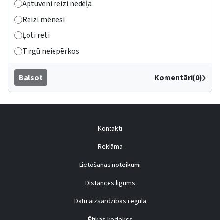
Aptuveni reizi nedēļā
Reizi mēnesī
Ļoti reti
Tirgū neiepērkos
Balsot
Komentāri(0)
Kontakti
Reklāma
Lietošanas noteikumi
Distances līgums
Datu aizsardzības regula
Ētikas kodekss