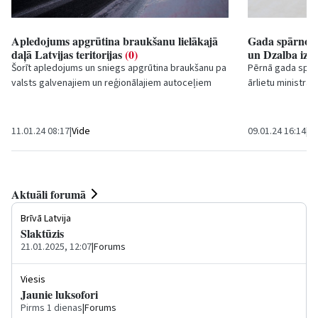
Apledojums apgrūtina braukšanu lielākajā
Gada spārnota
daļā Latvijas teritorijas
(0)
un Dzalba izt
Šorīt apledojums un sniegs apgrūtina braukšanu pa
Pērnā gada spārn
valsts galvenajiem un reģionālajiem autoceļiem
ārlietu ministra 
lielākajā daļā Latvijas teritorijas, un...
Ministru preziden
11.01.24 08:17
|
Vide
09.01.24 16:14
|
Sa
Aktuāli forumā
Brīvā Latvija
Slaktūzis
21.01.2025, 12:07
|
Forums
Viesis
Jaunie luksofori
Pirms 1 dienas
|
Forums