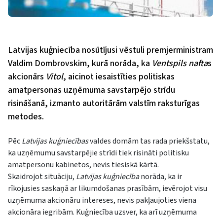
Latvijas kuģniecība nosūtījusi vēstuli premjerministram
Valdim Dombrovskim, kurā norāda, ka
Ventspils nafta
s
akcionārs
Vitol
, aicinot iesaistīties politiskas
amatpersonas uzņēmuma savstarpējo strīdu
risināšanā, izmanto autoritārām valstīm raksturīgas
metodes.
Pēc
Latvijas kuģniecības
valdes domām tas rada priekšstatu,
ka uzņēmumu savstarpējie strīdi tiek risināti politisku
amatpersonu kabinetos, nevis tiesiskā kārtā.
Skaidrojot situāciju,
Latvijas
kuģniecība
norāda, ka ir
rīkojusies saskaņā ar likumdošanas prasībām, ievērojot visu
uzņēmuma akcionāru intereses, nevis pakļaujoties viena
akcionāra iegribām. Kuģniecība uzsver, ka arī uzņēmuma