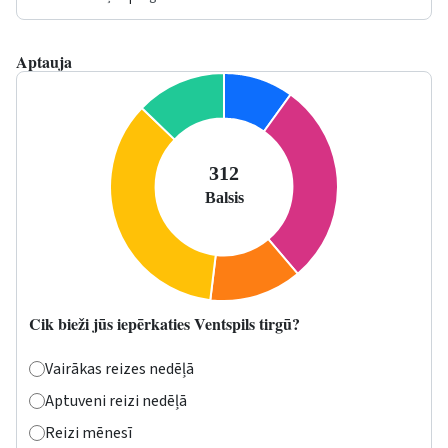
Aptauja
Cik bieži jūs iepērkaties Ventspils tirgū?
Vairākas reizes nedēļā
Aptuveni reizi nedēļā
Reizi mēnesī