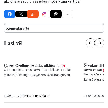
akcionāru sapulci sasaukusi noteiktajā kārtībā.
Komentāri (0)
Lasi vēl
Ģelzes-Ozoliņas izstādes atklāšana
(0)
Šovakar diskus
aizdevumu
(0)
Otrdien plkst. 18.00 Pārventas bibliotēkā atklās
Ventspilī notiks
mākslinieces Ingrīdas Ģelzes-Ozoliņas gleznu
Latvijā organizēt
izstādi „Kurzeme... ne –...
kāpēc?”.
18.05.10 12:13
|
Kultūra un izklaide
18.05.10 00:00
|
E