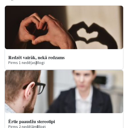
Redzēt vairāk, nekā redzams
Pirms 1 nedēļas
|
Blogi
Ērtie paaudžu stereotipi
Pirms 2 nedēļām
|
Blogi