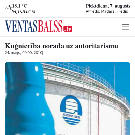
18.1 °C
Piektdiena, 7. augusts
Vējš 6.82 m/s
Alfrēds, Madars, Fredis
Kuģniecība norāda uz autoritārismu
24. maijs, 00:00, 2010
|