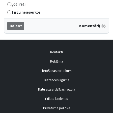
Ļoti reti
Tirgū neiepērkos
Balsot
Komentāri(0)
Kontakti
Reklāma
Lietošanas noteikumi
Distances līgums
Datu aizsardzības regula
Ētikas kodekss
Privātuma politika