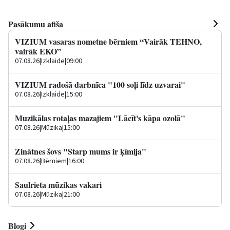
Pasākumu afiša
VIZIUM vasaras nometne bērniem “Vairāk TEHNO,
vairāk EKO”
07.08.26
|
Izklaide
|
09:00
VIZIUM radošā darbnīca "100 soļi līdz uzvarai"
07.08.26
|
Izklaide
|
15:00
Muzikālas rotaļas mazajiem "Lācīt's kāpa ozolā"
07.08.26
|
Mūzika
|
15:00
Zinātnes šovs "Starp mums ir ķīmija"
07.08.26
|
Bērniem
|
16:00
Saulrieta mūzikas vakari
07.08.26
|
Mūzika
|
21:00
Blogi