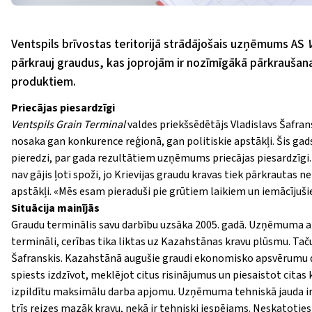
Ventspils brīvostas teritorijā strādājošais uzņēmums AS
pārkrauj graudus, kas joprojām ir nozīmīgākā pārkraušana
produktiem.
Priecājas piesardzīgi
Ventspils Grain Terminal
valdes priekšsēdētājs Vladislavs Šafran
nosaka gan konkurence reģionā, gan politiskie apstākļi. Šis gad
pieredzi, par gada rezultātiem uzņēmums priecājas piesardzīgi
nav gājis ļoti spoži, jo Krievijas graudu kravas tiek pārkrautas 
apstākļi. «Mēs esam pieraduši pie grūtiem laikiem un iemācījušie
Situācija mainījās
Graudu terminālis savu darbību uzsāka 2005. gadā. Uzņēmuma akc
termināli, cerības tika liktas uz Kazahstānas kravu plūsmu. Taču 
Šafranskis. Kazahstānā augušie graudi ekonomisko apsvērumu dē
spiests izdzīvot, meklējot citus risinājumus un piesaistot citas
izpildītu maksimālu darba apjomu. Uzņēmuma tehniskā jauda ir 
trīs reizes mazāk kravu, nekā ir tehniski iespējams. Neskatoti