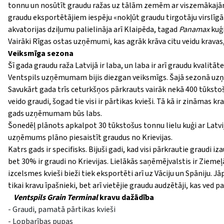
tonnu un nosūtīt graudu ražas uz tālām zemēm ar viszemākajām
graudu eksportētājiem iespēju «nokļūt graudu tirgotāju virslīgā
akvatorijas dziļumu palielināja arī Klaipēda, tagad
Panamax
kuģ
Vairāki Rīgas ostas uzņēmumi, kas agrāk krāva citu veidu kravas,
Veiksmīga sezona
Šī gada graudu raža Latvijā ir laba, un laba ir arī graudu kvali
Ventspils uzņēmumam bijis diezgan veiksmīgs. Šajā sezonā uz
Savukārt gada trīs ceturkšņos pārkrauts vairāk nekā 400 tūksto
veido graudi, šogad tie visi ir pārtikas kvieši. Tā kā ir zināmas 
gads uzņēmumam būs labs.
Šonedēļ plānots apkalpot 30 tūkstošus tonnu lielu kuģi ar Latvij
uzņēmums plāno piesaistīt graudus no Krievijas.
Katrs gads ir specifisks. Bijuši gadi, kad visi pārkrautie graudi 
bet 30% ir graudi no Krievijas. Lielākās saņēmējvalstis ir Ziemeļ
izcelsmes kvieši bieži tiek eksportēti arī uz Vāciju un Spāniju. J
tikai kravu īpašnieki, bet arī vietējie graudu audzētāji, kas ved
Ventspils Grain Terminal
kravu dažādība
- Graudi, pamatā pārtikas kvieši
- Lopbarības pupas