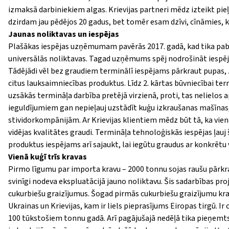
izmaksā darbiniekiem algas. Krievijas partneri mēdz izteikt pieļā
dzirdam jau pēdējos 20 gadus, bet tomēr esam dzīvi, cīnāmies
Jaunas noliktavas un iespējas
Plašākas iespējas uzņēmumam pavērās 2017. gadā, kad tika pabe
universālās noliktavas. Tagad uzņēmums spēj nodrošināt iespē
Tādējādi vēl bez graudiem terminālī iespējams pārkraut pupas, 
citus lauksaimniecības produktus. Līdz 2. kārtas būvniecībai term
uzsākās termināļa darbība pretējā virzienā, proti, tas nelielos
ieguldījumiem gan nepieļauj uzstādīt kuģu izkraušanas mašīnas,
stividorkompānijām. Ar Krievijas klientiem mēdz būt tā, ka vien
vidējas kvalitātes graudi. Termināļa tehnoloģiskās iespējas ļauj
produktus iespējams arī sajaukt, lai iegūtu graudus ar konkrētu 
Vienā kuģī trīs kravas
Pirmo līgumu par importa kravu – 2000 tonnu sojas raušu pārk
svinīgi nodeva ekspluatācijā jauno noliktavu. Šis sadarbības proj
cukurbiešu graizījumus. Šogad pirmās cukurbiešu graizījumu kra
Ukrainas un Krievijas, kam ir liels pieprasījums Eiropas tirgū. I
100 tūkstošiem tonnu gadā. Arī pagājušajā nedēļā tika pieņemts u