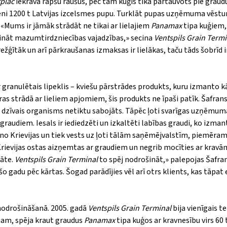
tplac
iekrāva rapšu raušus, pēc tam kuģis tika pārtauvots pie graud
veni 1200 t Latvijas izcelsmes pupu. Turklāt pupas uzņēmuma vēstur
 «Mums ir jāmāk strādāt ne tikai ar lielajiem
Panamax
tipa kuģiem, 
šināt mazumtirdzniecības vajadzības,» secina
Ventspils Grain Termi
ežģītāk un arī pārkraušanas izmaksas ir lielākas, taču tāds šobrīd i
granulētais lipeklis – kviešu pārstrādes produkts, kuru izmanto kā
ras strādā ar lieliem apjomiem, šis produkts ne īpaši patīk. Šafran
 šis dzīvais organisms netiktu sabojāts. Tāpēc ļoti svarīgas uzņēmum
 graudiem. Iesals ir iediedzēti un izkaltēti labības graudi, ko izma
k no Krievijas un tiek vests uz ļoti tālām saņēmējvalstīm, piemēra
 Krievijas ostas aizņemtas ar graudiem un negrib mocīties ar krav
tāte.
Ventspils Grain Terminal
to spēj nodrošināt,» palepojas Šafran
o gadu pēc kārtas. Šogad parādījies vēl arī otrs klients, kas tāpat
nodrošināšanā. 2005. gadā
Ventspils Grain Terminal
bija vienīgais t
umam, spēja kraut graudus
Panamax
tipa kuģos ar kravnesību virs 60