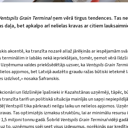
Ventspils Grain Terminal
ņem vērā tirgus tendences. Tas ne
s daļa, bet apkalpo arī nelielas kravas ar citiem lauksaimn
skis akcentē, ka tranzīta nozarē allaž jārēķinās ar iespējamām sv
s terminālim ir labāks nekā iepriekšējais, tomēr, ņemot vērā līdzš
. Uzņēmuma valdes priekšsēdētājs uzsver, ka
Ventspils Grain Termi
nelielos apjomos, bet Latvijā audzēto graudu ražas būtiski ietekmē l
s izdzīvot,» nosaka Šafranskis.
ionāri un līdzšinējie īpašnieki ir Kazahstānas uzņēmēji, tāpēc, b
tranzīta tarifi un politiskā situācija mainījās un sapņi nepiepildījā
ļ Ventspilī tika pārkrauti neilgu laiku un nelielos apjomos. Uzņ
 kravas. Tas optimizējis izmaksu struktūru, lai ar minimālu resursu
1,5 miljoni tonnu gadā. Šobrīd
Ventspils Grain Terminal
vidēji gad
es uz to, uzņēmums spēj segt visus izdevumus, norēķinās par kredīt