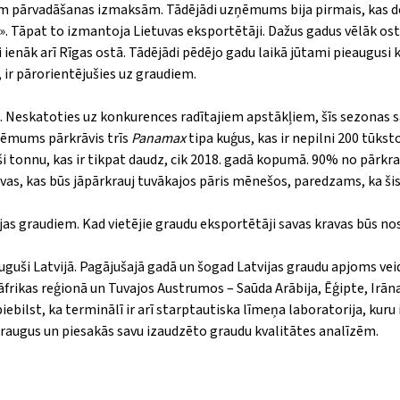
 pārvadāšanas izmaksām. Tādējādi uzņēmums bija pirmais, kas de
». Tāpat to izmantoja Lietuvas eksportētāji. Dažus gadus vēlāk os
i ienāk arī Rīgas ostā. Tādējādi pēdējo gadu laikā jūtami pieaugusi
 ir pārorientējušies uz graudiem.
tāte. Neskatoties uz konkurences radītajiem apstākļiem, šīs sezonas
ņēmums pārkrāvis trīs
Panamax
tipa kuģus, kas ir nepilni 200 tūkst
ši tonnu, kas ir tikpat daudz, cik 2018. gadā kopumā. 90% no pārk
kravas, kas būs jāpārkrauj tuvākajos pāris mēnešos, paredzams, ka ši
as graudiem. Kad vietējie graudu eksportētāji savas kravas būs nos
izauguši Latvijā. Pagājušajā gadā un šogad Latvijas graudu apjoms ve
āfrikas reģionā un Tuvajos Austrumos – Saūda Arābija, Ēģipte, Irāna 
āpiebilst, ka terminālī ir arī starptautiska līmeņa laboratorija, kur
 paraugus un piesakās savu izaudzēto graudu kvalitātes analīzēm.