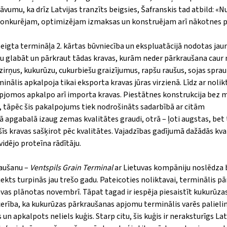
vumu, ka drīz Latvijas tranzīts beigsies, Šafranskis tad atbild: «Nu
, konkurējam, optimizējam izmaksas un konstruējam arī nākotnes p
igta termināļa 2. kārtas būvniecība un ekspluatācijā nodotas jau
ju glabāt un pārkraut tādas kravas, kurām neder pārkraušana cau
zirņus, kukurūzu, cukurbiešu graizījumus, rapšu raušus, sojas spr
inālis apkalpoja tikai eksporta kravas jūras virzienā. Līdz ar nolik
 apjomos apkalpo arī importa kravas. Piestātnes konstrukcija bez 
 tāpēc šis pakalpojums tiek nodrošināts sadarbībā ar citām
ā apgabalā izaug zemas kvalitātes graudi, otrā – ļoti augstas, bet 
 šīs kravas sašķirot pēc kvalitātes. Vajadzības gadījumā dažādās kva
vidējo proteīna rādītāju.
raušanu –
Ventspils Grain Terminal
ar Lietuvas kompāniju noslēdza b
ekts turpinās jau trešo gadu. Pateicoties noliktavai, terminālis pār
vas plānotas novembrī. Tāpat tagad ir iespēja piesaistīt kukurūza
r cerība, ka kukurūzas pārkraušanas apjomu terminālis varēs palielin
n apkalpots neliels kuģis. Starp citu, šis kuģis ir neraksturīgs La