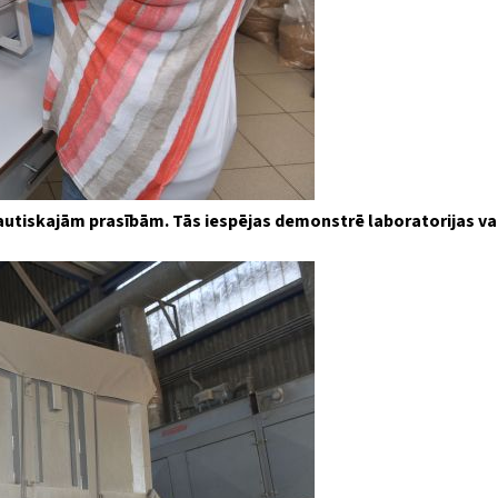
tautiskajām prasībām. Tās iespējas demonstrē laboratorijas vad