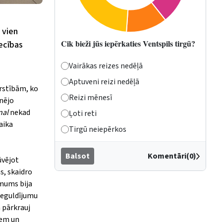
 vien
Cik bieži jūs iepērkaties Ventspils tirgū?
iecības
Vairākas reizes nedēļā
Aptuveni reizi nedēļā
ārstībām, ko
Reizi mēnesī
inējo
nal
nekad
Ļoti reti
aika
Tirgū neiepērkos
Balsot
Komentāri(0)
ūvējot
s, skaidro
ēmums bija
 ieguldījumu
ā pārkrauj
iem un