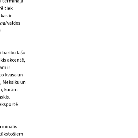
u termināļa
ē tiek
kas ir
nal
valdes
r
 barību lašu
skis akcentē,
am ir
nto kvasa un
m, Meksiku un
ām, kurām
skis.
 eksportē
erminālis
 tūkstošiem