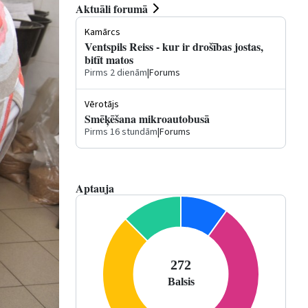
Aktuāli forumā
Kamārcs
Ventspils Reiss - kur ir drošības jostas,
bitīt matos
Pirms 2 dienām
|
Forums
Vērotājs
Smēķēšana mikroautobusā
Pirms 16 stundām
|
Forums
Aptauja