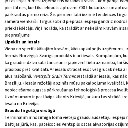
jo tas trijās rūmēs uzņēma trīs dažādas kravas – kompānija
Ven
piestātnes, kur tika iekrauts aptuveni 700 t kukurūzas un aptu
pārkrautas pirmo reizi. Šis piemērs labi iezīmē tendences tirgū.
samērā vienkārši. Tirgus šobrīd pieprasa iespēju gandrīz nodro
priekšsēdētājs. Viņš norāda, ka strādāt ar nelielām kravām ir sar
pieprasījums.
Lipeklis un iesals
Viena no specifiskākajām kravām, kādu apkalpojis uzņēmums, ir 
fermās Norvēģijā. Svarīgs produkts ir arī iesals. Kompānijām, ku
ka graudi ir dzīva substance un ir jāpievērš liela uzmanība, lai
prasības pret kvalitāti. Ar iesalu strādāt esot vēl grūtāk nekā ar
alus ražošanā.
Ventspils Grain Terminal
strādā ar iesalu, kas nā
Brazīliju. «Iesala ražotāji apzinās mūsu pakalpojuma kvalitāti,
nepieciešama augsta pārkraušanas tehnoloģiskā procesa kvali
Uzņēmumam ir pastāvīgs klients Krievijā, ar kuru tas strādā treš
iesalu no Krievijas.
Graudu tirgotāju virslīgā
Terminālim ir nozīmīga loma vietējo graudu audzētāju iespēju 
Baltijas jūrā, kas, pateicoties Ventspils ostas akvatorijas dziļ