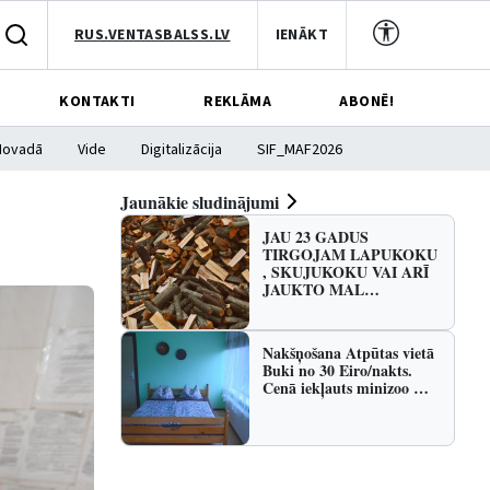
RUS.VENTASBALSS.LV
IENĀKT
KONTAKTI
REKLĀMA
ABONĒ!
Novadā
Vide
Digitalizācija
SIF_MAF2026
Jaunākie sludinājumi
JAU 23 GADUS
TIRGOJAM LAPUKOKU
, SKUJUKOKU VAI ARĪ
JAUKTO MAL…
Nakšņošana Atpūtas vietā
Buki no 30 Eiro/nakts.
Cenā iekļauts minizoo …