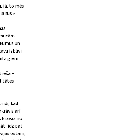
, jā, to mēs
lānus.»
nās
r mucām.
aukumus un
tavu izbūvi
milzīgiem
trešā –
litātes
rīdī, kad
krāvis arī
s kravas no
āt līdz pat
tvijas ostām,