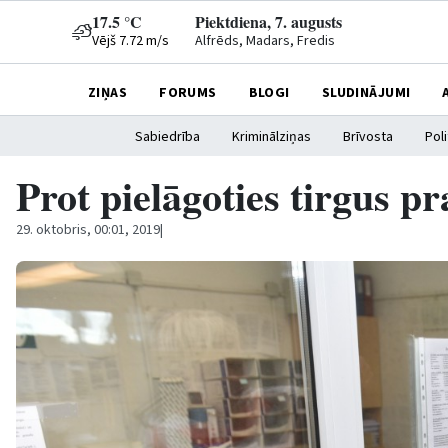
17.5 °C
Piektdiena, 7. augusts
Vējš 7.72 m/s
Alfrēds, Madars, Fredis
ZIŅAS
FORUMS
BLOGI
SLUDINĀJUMI
Sabiedrība
Kriminālziņas
Brīvosta
Poli
Prot pielāgoties tirgus p
29. oktobris, 00:01, 2019
|