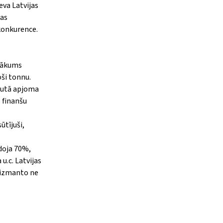
va Latvijas
tas
 konkurence.
 sākums
oši tonnu.
rautā apjoma
s finanšu
ūtījuši,
idoja 70%,
u.c. Latvijas
u izmanto ne