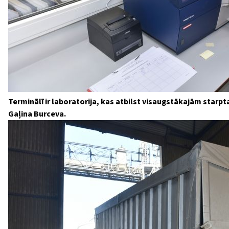
Terminālī ir laboratorija, kas atbilst visaugstākajām starp
Gaļina Burceva.