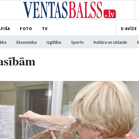
AFIŠA
FOTO
TV
E-AVĪZE
tika
Ekonomika
Izglītība
Sports
Kultūra un izklaide
rasībām