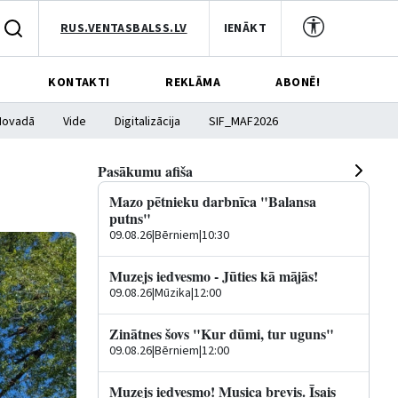
RUS.VENTASBALSS.LV
IENĀKT
KONTAKTI
REKLĀMA
ABONĒ!
Novadā
Vide
Digitalizācija
SIF_MAF2026
Pasākumu afiša
Mazo pētnieku darbnīca "Balansa
putns"
09.08.26
|
Bērniem
|
10:30
Muzejs iedvesmo - Jūties kā mājās!
09.08.26
|
Mūzika
|
12:00
Zinātnes šovs "Kur dūmi, tur uguns"
09.08.26
|
Bērniem
|
12:00
Muzejs iedvesmo! Musica brevis. Īsais