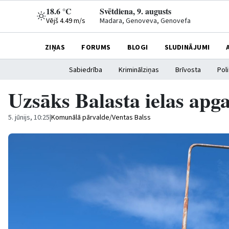
18.6 °C
Svētdiena, 9. augusts
Vējš 4.49 m/s
Madara, Genoveva, Genovefa
ZIŅAS
FORUMS
BLOGI
SLUDINĀJUMI
Sabiedrība
Kriminālziņas
Brīvosta
Poli
Uzsāks Balasta ielas ap
5. jūnijs, 10:25
|
Komunālā pārvalde/Ventas Balss