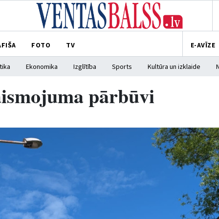
AFIŠA
FOTO
TV
E-AVĪZE
tika
Ekonomika
Izglītība
Sports
Kultūra un izklaide
gaismojuma pārbūvi