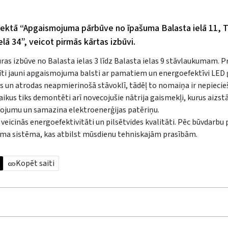
jektā “Apgaismojuma pārbūve no īpašuma Balasta ielā 11, Ta
elā 34”, veicot pirmās kārtas izbūvi.
 izbūve no Balasta ielas 3 līdz Balasta ielas 9 stāvlaukumam. P
dīti jauni apgaismojuma balsti ar pamatiem un energoefektīvi LED 
es un atrodas neapmierinošā stāvoklī, tādēļ to nomaiņa ir nepieci
ikus tiks demontēti arī novecojušie nātrija gaismekļi, kurus aizst
mojumu un samazina elektroenerģijas patēriņu.
 veicinās energoefektivitāti un pilsētvides kvalitāti. Pēc būvdarbu
ma sistēma, kas atbilst mūsdienu tehniskajām prasībām.
Kopēt saiti