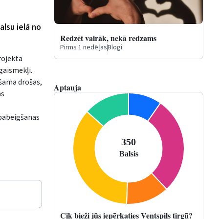
lsu ielā no
Redzēt vairāk, nekā redzams
Pirms 1 nedēļas
|
Blogi
rojekta
gaismekļi.
ešama drošas,
Aptauja
ās
 pabeigšanas
Cik bieži jūs iepērkaties Ventspils tirgū?