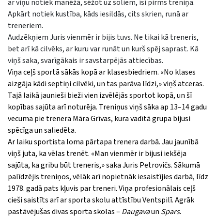
ar viņu notiek manēžā, sēžot uz soliem, īsi pirms treniņa.
Apkārt notiek kustība, kāds iesildās, cits skrien, runā ar
treneriem.
Audzēkņiem Juris vienmēr ir bijis tuvs. Ne tikai kā treneris,
bet arī kā cilvēks, ar kuru var runāt un kurš spēj saprast. Kā
viņš saka, svarīgākais ir savstarpējās attiecības.
Viņa ceļš sportā sākās kopā ar klasesbiedriem.
«
No klases
aizgāja kādi septiņi cilvēki, un tas parāva līdzi,
»
viņš atceras.
Tajā laikā jaunieši bieži vien izvēlējās sportot kopā, un šī
kopības sajūta arī noturēja. Treniņus viņš sāka ap 13–14 gadu
vecuma pie trenera Māra Grīvas, kura vadītā grupa bijusi
spēcīga un saliedēta.
Ar laiku sportista loma pārtapa trenera darbā. Jau jaunībā
viņš juta, ka vēlas trenēt.
«
Man vienmēr ir bijusi iekšēja
sajūta, ka gribu būt treneris,
»
saka Juris Petrovičs. Sākumā
palīdzējis treniņos, vēlāk arī nopietnāk iesaistījies darbā, līdz
1978. gadā pats kļuvis par treneri. Viņa profesionālais ceļš
cieši saistīts arī ar sporta skolu attīstību Ventspilī. Agrāk
pastāvējušas divas sporta skolas –
Daugava
un
Spars
.