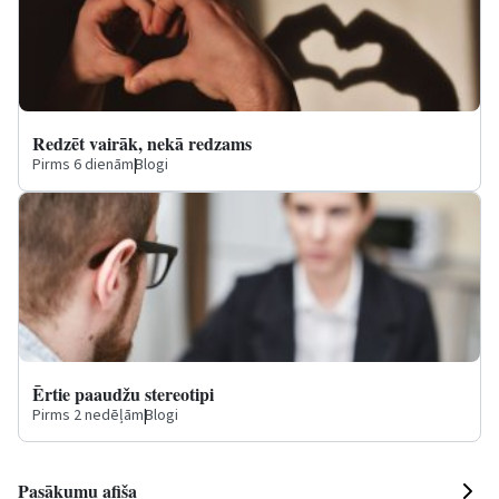
Redzēt vairāk, nekā redzams
Pirms 6 dienām
|
Blogi
Ērtie paaudžu stereotipi
Pirms 2 nedēļām
|
Blogi
Pasākumu afiša