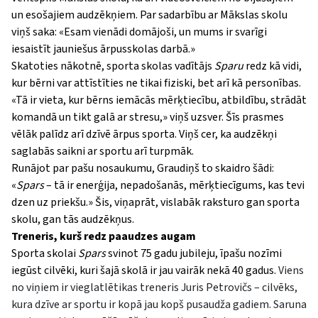
un esošajiem audzēkņiem. Par sadarbību ar Mākslas skolu
viņš saka:
«
Esam vienādi domājoši, un mums ir svarīgi
iesaistīt jauniešus ārpusskolas darbā.
»
Skatoties nākotnē, sporta skolas vadītājs
Sparu
redz kā vidi,
kur bērni var attīstīties ne tikai fiziski, bet arī kā personības.
«
Tā ir vieta, kur bērns iemācās mērķtiecību, atbildību, strādāt
komandā un tikt galā ar stresu,
»
viņš uzsver. Šīs prasmes
vēlāk palīdz arī dzīvē ārpus sporta. Viņš cer, ka audzēkņi
saglabās saikni ar sportu arī turpmāk.
Runājot par pašu nosaukumu, Graudiņš to skaidro šādi:
«
Spars
– tā ir enerģija, nepadošanās, mērķtiecīgums, kas tevi
dzen uz priekšu.
»
Šis, viņaprāt, vislabāk raksturo gan sporta
skolu, gan tās audzēkņus.
Treneris, kurš redz paaudzes augam
Sporta skolai
Spars
svinot 75 gadu jubileju, īpašu nozīmi
iegūst cilvēki, kuri šajā skolā ir jau vairāk nekā 40 gadus.
Viens
no viņiem ir vieglatlētikas treneris Juris Petrovičs – cilvēks,
kura dzīve ar sportu ir kopā jau kopš pusaudža gadiem. Saruna