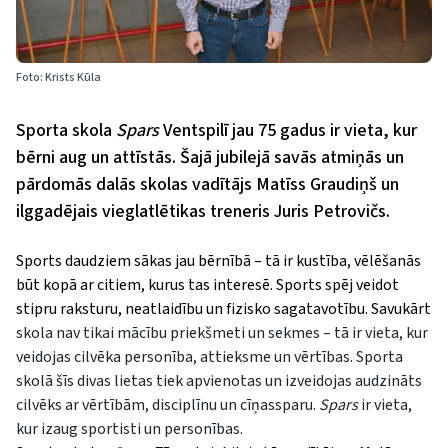
Foto: Krists Kūla
Sporta skola
Spars
Ventspilī jau 75 gadus ir vieta, kur
bērni aug un attīstās. Šajā jubilejā savās atmiņās un
pārdomās dalās skolas vadītājs Matīss Graudiņš un
ilggadējais vieglatlētikas treneris Juris Petrovičs.
Sports daudziem sākas jau bērnībā – tā ir kustība, vēlēšanās
būt kopā ar citiem, kurus tas interesē. Sports spēj veidot
stipru raksturu, neatlaidību un fizisko sagatavotību. Savukārt
skola nav tikai mācību priekšmeti un sekmes – tā ir vieta, kur
veidojas cilvēka personība, attieksme un vērtības. Sporta
skolā šīs divas lietas tiek apvienotas un izveidojas audzināts
cilvēks ar vērtībām, disciplīnu un cīņassparu.
Spars
ir vieta,
kur izaug sportisti un personības.