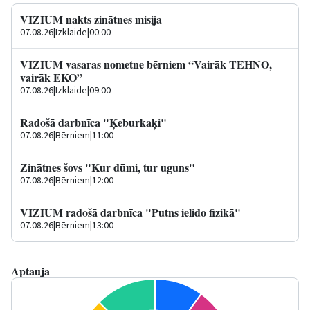
VIZIUM nakts zinātnes misija
07.08.26
|
Izklaide
|
00:00
VIZIUM vasaras nometne bērniem “Vairāk TEHNO,
vairāk EKO”
07.08.26
|
Izklaide
|
09:00
Radošā darbnīca "Ķeburkaķi"
07.08.26
|
Bērniem
|
11:00
Zinātnes šovs "Kur dūmi, tur uguns"
07.08.26
|
Bērniem
|
12:00
VIZIUM radošā darbnīca "Putns ielido fizikā"
07.08.26
|
Bērniem
|
13:00
Aptauja