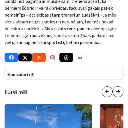
Salīdzinot pagātni ar mūsdienām, treneris atzīst, ka
bērniem šobrīd ir vairāk brīvības, taču svarīgākais paliek
nemainīgs – attiecības starp treneri un audzēkni.
«
Ja mēs
viens otram neuzticamies un nerunājam, tad mēs nekad
neiesim uz priekšu.
»
Šis uzskats cauri gadiem vienojis gan
trenerus, gan audzēkņus, sporta skolu
Spars
padarot par
vietu, kur aug ne tikai sportisti, bet arī personības.
Komentāri (0)
Lasi vēl