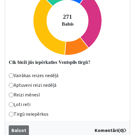
Cik bieži jūs iepērkaties Ventspils tirgū?
Vairākas reizes nedēļā
Aptuveni reizi nedēļā
Reizi mēnesī
Ļoti reti
Tirgū neiepērkos
Balsot
Komentāri(0)