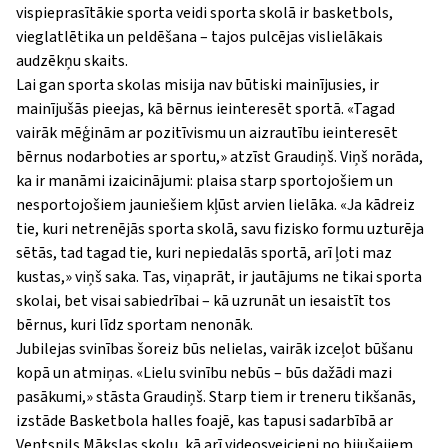
vispieprasītākie sporta veidi sporta skolā ir basketbols,
vieglatlētika un peldēšana – tajos pulcējas vislielākais
audzēkņu skaits.
Lai gan sporta skolas misija nav būtiski mainījusies, ir
mainījušās pieejas, kā bērnus ieinteresēt sportā.
«
Tagad
vairāk mēģinām ar pozitīvismu un aizrautību ieinteresēt
bērnus nodarboties ar sportu,
»
atzīst Graudiņš. Viņš norāda,
ka ir manāmi izaicinājumi: plaisa starp sportojošiem un
nesportojošiem jauniešiem kļūst arvien lielāka.
«
Ja kādreiz
tie, kuri netrenējās sporta skolā, savu fizisko formu uzturēja
sētās, tad tagad tie, kuri nepiedalās sportā, arī ļoti maz
kustas,
»
viņš saka. Tas, viņaprāt, ir jautājums ne tikai sporta
skolai, bet visai sabiedrībai – kā uzrunāt un iesaistīt tos
bērnus, kuri līdz sportam nenonāk.
Jubilejas svinības šoreiz būs nelielas, vairāk izceļot būšanu
kopā un atmiņas.
«
Lielu svinību nebūs – būs dažādi mazi
pasākumi,
»
stāsta Graudiņš. Starp tiem ir treneru tikšanās,
izstāde Basketbola halles foajē, kas tapusi sadarbībā ar
Ventspils Mākslas skolu, kā arī videosveicieni no bijušajiem