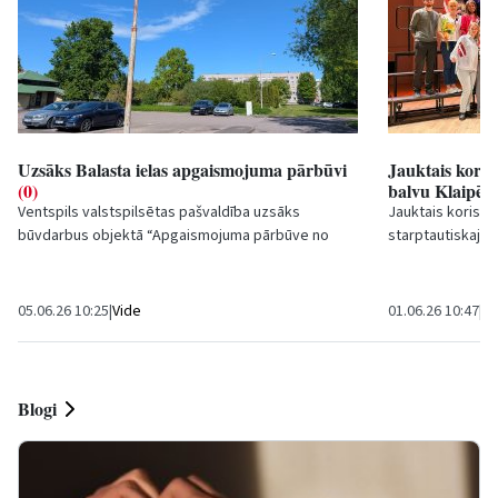
Uzsāks Balasta ielas apgaismojuma pārbūvi
Jauktais koris 
(0)
balvu Klaipē
Ventspils valstspilsētas pašvaldība uzsāks
Jauktais koris ''
būvdarbus objektā “Apgaismojuma pārbūve no
starptautiskajā 
īpašuma Balasta ielā 11, Talsu ielā no Balasta ielas
(International St
līdz...
05.06.26 10:25
|
Vide
01.06.26 10:47
|
Ku
Blogi