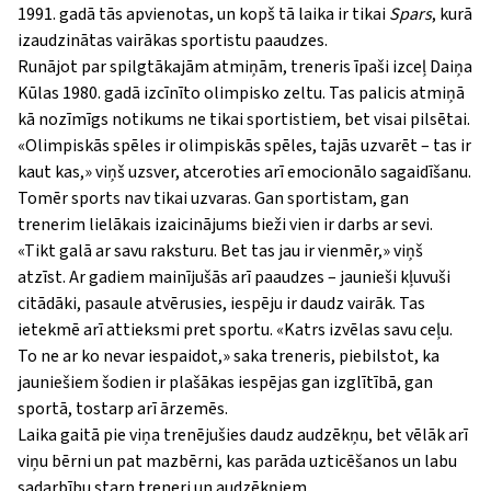
1991. gadā tās apvienotas, un kopš tā laika ir tikai
Spars
, kurā
izaudzinātas vairākas sportistu paaudzes.
Runājot par spilgtākajām atmiņām, treneris īpaši izceļ Daiņa
Kūlas 1980. gadā izcīnīto olimpisko zeltu. Tas palicis atmiņā
kā nozīmīgs notikums ne tikai sportistiem, bet visai pilsētai.
«
Olimpiskās spēles ir olimpiskās spēles, tajās uzvarēt – tas ir
kaut kas,
»
viņš uzsver, atceroties arī emocionālo sagaidīšanu.
Tomēr sports nav tikai uzvaras. Gan sportistam, gan
trenerim lielākais izaicinājums bieži vien ir darbs ar sevi.
«
Tikt galā ar savu raksturu. Bet tas jau ir vienmēr,
»
viņš
atzīst. Ar gadiem mainījušās arī paaudzes – jaunieši kļuvuši
citādāki, pasaule atvērusies, iespēju ir daudz vairāk. Tas
ietekmē arī attieksmi pret sportu.
«
Katrs izvēlas savu ceļu.
To ne ar ko nevar iespaidot,
»
saka treneris, piebilstot, ka
jauniešiem šodien ir plašākas iespējas gan izglītībā, gan
sportā, tostarp arī ārzemēs.
Laika gaitā pie viņa trenējušies daudz audzēkņu, bet vēlāk arī
viņu bērni un pat mazbērni, kas parāda uzticēšanos un labu
sadarbību starp treneri un audzēkņiem.