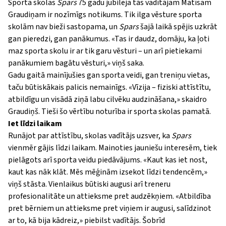
Sporta skolas
Spars
75 gadu jubileja tās vadītājam Matīsam
Graudiņam ir nozīmīgs notikums. Tik ilga vēsture sporta
skolām nav bieži sastopama, un
Spars
šajā laikā spējis uzkrāt
gan pieredzi, gan panākumus.
«
Tas ir daudz, domāju, ka ļoti
maz sporta skolu ir ar tik garu vēsturi – un arī pietiekami
panākumiem bagātu vēsturi,
»
viņš saka.
Gadu gaitā mainījušies gan sporta veidi, gan treniņu vietas,
taču būtiskākais palicis nemainīgs.
«
Vīzija – fiziski attīstītu,
atbildīgu un visādā ziņā labu cilvēku audzināšana,
»
skaidro
Graudiņš. Tieši šo vērtību noturība ir sporta skolas pamatā.
Iet līdzi laikam
Runājot par attīstību, skolas vadītājs uzsver, ka
Spars
vienmēr gājis līdzi laikam. Mainoties jauniešu interesēm, tiek
pielāgots arī sporta veidu piedāvājums.
«
Kaut kas iet nost,
kaut kas nāk klāt. Mēs mēģinām izsekot līdzi tendencēm,
»
viņš stāsta. Vienlaikus būtiski augusi arī treneru
profesionalitāte un attieksme pret audzēkņiem.
«
Atbildība
pret bērniem un attieksme pret viņiem ir augusi, salīdzinot
ar to, kā bija kādreiz,
»
piebilst vadītājs. Šobrīd