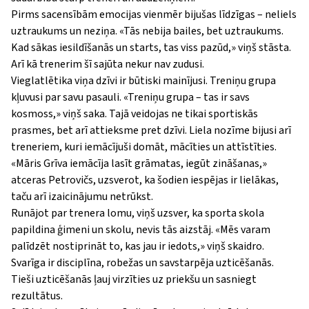
Pirms sacensībām emocijas vienmēr bijušas līdzīgas – neliels
uztraukums un neziņa.
«
Tās nebija bailes, bet uztraukums.
Kad sākas iesildīšanās un starts, tas viss pazūd,
»
viņš stāsta.
Arī kā trenerim šī sajūta nekur nav zudusi.
Vieglatlētika viņa dzīvi ir būtiski mainījusi. Treniņu grupa
kļuvusi par savu pasauli.
«
Treniņu grupa – tas ir savs
kosmoss,
»
viņš saka. Tajā veidojas ne tikai sportiskās
prasmes, bet arī attieksme pret dzīvi. Liela nozīme bijusi arī
treneriem, kuri iemācījuši domāt, mācīties un attīstīties.
«Māris
Grīva iemācīja lasīt grāmatas, iegūt zināšanas,
»
atceras Petrovičs, uzsverot, ka šodien iespējas ir lielākas,
taču arī izaicinājumu netrūkst.
Runājot par trenera lomu, viņš uzsver, ka sporta skola
papildina ģimeni un skolu, nevis tās aizstāj.
«
Mēs varam
palīdzēt nostiprināt to, kas jau ir iedots,
»
viņš skaidro.
Svarīga ir disciplīna, robežas un savstarpēja uzticēšanās.
Tieši uzticēšanās ļauj virzīties uz priekšu un sasniegt
rezultātus.