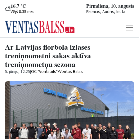
16.7 °C
Pirmdiena, 10. augusts
Vējš 8.35 m/s
Brencis, Audris, Inuta
Ar Latvijas florbola izlases
treniņnometni sākas aktīva
treniņnometņu sezona
5. jūnijs, 12:25
|
OC "Ventspils"/Ventas Balss