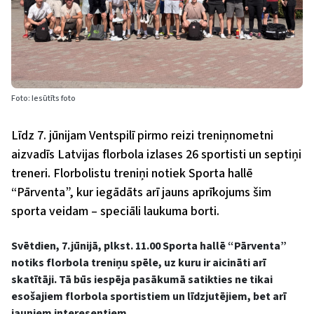
Foto: Iesūtīts foto
Līdz 7. jūnijam Ventspilī pirmo reizi treniņnometni
aizvadīs Latvijas florbola izlases 26 sportisti un septiņi
treneri. Florbolistu treniņi notiek Sporta hallē
“Pārventa”, kur iegādāts arī jauns aprīkojums šim
sporta veidam – speciāli laukuma borti.
Svētdien, 7.jūnijā, plkst. 11.00 Sporta hallē “Pārventa”
notiks florbola treniņu spēle, uz kuru ir aicināti arī
skatītāji. Tā būs iespēja pasākumā satikties ne tikai
esošajiem florbola sportistiem un līdzjutējiem, bet arī
jauniem interesentiem.