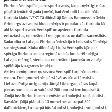
Florbols Ventspilī ir jauns sporta veids, kas pilnvērtīgi mūsu
pilsētā ienācis šī gada janvārī, kad Ventspilī tika dibināts
florbola klubs “VFK”. Tā dibinātāji Deniss Baranovs un Gvido
Grīnbergs uzsver, ka kluba mērķis ir popularizēt florbolu kā
aktīvu sporta veidu Ventspilī un apvienot florbola
entuziastus, nodrošinot treniņprocesu un dalību sacensībās.
Sadarbība ar Latvijas Florbola federāciju ir liels solis šī mērķa
sasniegšanai. Kluba dibinātāji tic, ka Ventspils kļūs par
spēcīgu florbola centru reģionā un būs konkurētspējīga
Latvijas mērogā, vienlaikus nodrošinot jauniešu un vietējo
spēlētāju izaugsmes iespējas.
Aktīva treniņnometņu sezona Ventspilī turpināsies visu
vasaru. Treniņnometnēs pārstāvētas būs arī ārvalstis -
Lietuva, Polija un Igaunija. Jūnijā tiks organizētas kopā
piecas nometnes ar vairāk kā 200 sportistiem kopskaitā.
Jūnijā bez florbolistiem trenēsies arī hokejisti un futbolisti.
Savukārt jūlijā plānotas 13 nometnes ar turpat 500
dalībniekiem, to starpā būs futbolisti, hokejisti, volejbolisti,