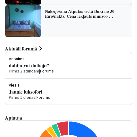
Nakšņošana Atpūtas vietā Buki no 30
Eiro/nakts. Cenā iekļauts minizoo …
Aktuāli forumā
Anonīms
dablju,vai-dalbaju?
Pirms 2 stundām
|
Forums
Viesis
Jaunie luksofori
Pirms 1 dienas
|
Forums
Aptauja