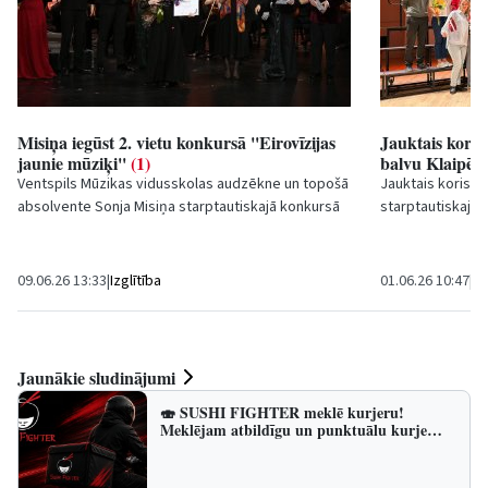
Misiņa iegūst 2. vietu konkursā ''Eirovīzijas
Jauktais koris 
jaunie mūziķi''
(1)
balvu Klaipē
Ventspils Mūzikas vidusskolas audzēkne un topošā
Jauktais koris ''
absolvente Sonja Misiņa starptautiskajā konkursā
starptautiskajā 
“Eirovīzijas jaunie mūziķi 2026” sasniegusi...
(International St
09.06.26 13:33
|
Izglītība
01.06.26 10:47
|
Ku
Jaunākie sludinājumi
🍣 SUSHI FIGHTER meklē kurjeru!
Meklējam atbildīgu un punktuālu kurje…