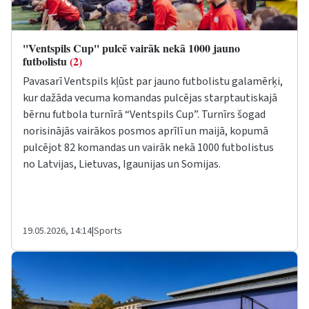
''Ventspils Cup'' pulcē vairāk nekā 1000 jauno
futbolistu
(2)
Pavasarī Ventspils kļūst par jauno futbolistu galamērķi,
kur dažāda vecuma komandas pulcējas starptautiskajā
bērnu futbola turnīrā “Ventspils Cup”. Turnīrs šogad
norisinājās vairākos posmos aprīlī un maijā, kopumā
pulcējot 82 komandas un vairāk nekā 1000 futbolistus
no Latvijas, Lietuvas, Igaunijas un Somijas.
19.05.2026, 14:14
|
Sports