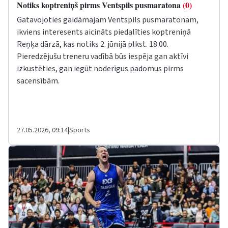
Notiks koptreniņš pirms Ventspils pusmaratona
(0)
Gatavojoties gaidāmajam Ventspils pusmaratonam,
ikviens interesents aicināts piedalīties koptreniņā
Reņķa dārzā, kas notiks 2. jūnijā plkst. 18.00.
Pieredzējušu treneru vadībā būs iespēja gan aktīvi
izkustēties, gan iegūt noderīgus padomus pirms
sacensībām.
27.05.2026, 09:14
|
Sports