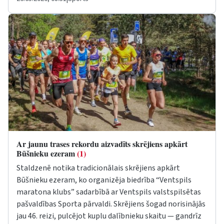
Ar jaunu trases rekordu aizvadīts skrējiens apkārt
Būšnieku ezeram
(1)
Staldzenē notika tradicionālais skrējiens apkārt
Būšnieku ezeram, ko organizēja biedrība “Ventspils
maratona klubs” sadarbībā ar Ventspils valstspilsētas
pašvaldības Sporta pārvaldi. Skrējiens šogad norisinājās
jau 46. reizi, pulcējot kuplu dalībnieku skaitu — gandrīz