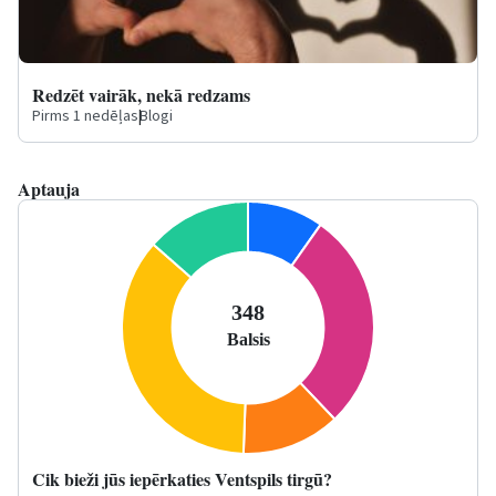
Redzēt vairāk, nekā redzams
Pirms 1 nedēļas
|
Blogi
Aptauja
Cik bieži jūs iepērkaties Ventspils tirgū?