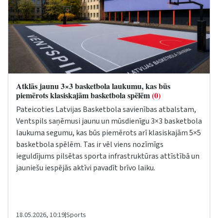
Atklās jaunu 3×3 basketbola laukumu, kas būs
piemērots klasiskajām basketbola spēlēm
(0)
Pateicoties Latvijas Basketbola savienības atbalstam,
Ventspils saņēmusi jaunu un mūsdienīgu 3×3 basketbola
laukuma segumu, kas būs piemērots arī klasiskajām 5×5
basketbola spēlēm. Tas ir vēl viens nozīmīgs
ieguldījums pilsētas sporta infrastruktūras attīstībā un
jauniešu iespējās aktīvi pavadīt brīvo laiku.
18.05.2026, 10:19
|
Sports