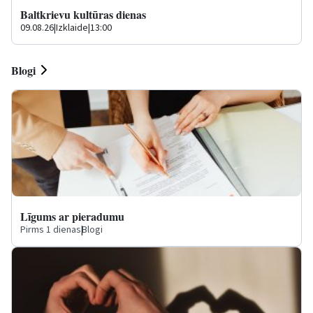
Baltkrievu kultūras dienas
09.08.26
|
Izklaide
|
13:00
Blogi
Līgums ar pieradumu
Pirms 1 dienas
|
Blogi