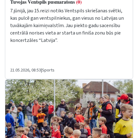
Tuvojas Ventspils pusmaratons
(0)
7.jūnijā, jau 15.reizi notiks Ventspils skriešanas svētki,
kas pulcē gan ventspilniekus, gan viesus no Latvijas un
tuvākajām kaimiņvalstīm. Jau piekto gadu sacensību
centrālā norises vieta ar starta un finiša zonu būs pie
koncertzāles “Latvija”.
21.05.2026, 08:53
|
Sports