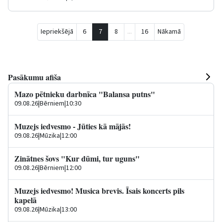
Iepriekšējā
6
7
8
...
16
Nākamā
Pasākumu afiša
Mazo pētnieku darbnīca "Balansa putns"
09.08.26
|
Bērniem
|
10:30
Muzejs iedvesmo - Jūties kā mājās!
09.08.26
|
Mūzika
|
12:00
Zinātnes šovs "Kur dūmi, tur uguns"
09.08.26
|
Bērniem
|
12:00
Muzejs iedvesmo! Musica brevis. Īsais koncerts pils
kapelā
09.08.26
|
Mūzika
|
13:00