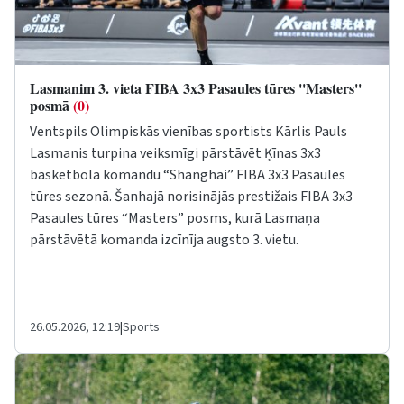
Lasmanim 3. vieta FIBA 3x3 Pasaules tūres ''Masters''
posmā
(0)
Ventspils Olimpiskās vienības sportists Kārlis Pauls
Lasmanis turpina veiksmīgi pārstāvēt Ķīnas 3x3
basketbola komandu “Shanghai” FIBA 3x3 Pasaules
tūres sezonā. Šanhajā norisinājās prestižais FIBA 3x3
Pasaules tūres “Masters” posms, kurā Lasmaņa
pārstāvētā komanda izcīnīja augsto 3. vietu.
26.05.2026, 12:19
|
Sports