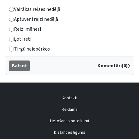
Vairākas reizes nedēļā
Aptuveni reizi nedēļā
Reizi mēnesī
Ļoti reti
Tirgū neiepērkos
Balsot
Komentāri(0)
Kontakti
Reklāma
Lietošanas noteikumi
Distances līgums