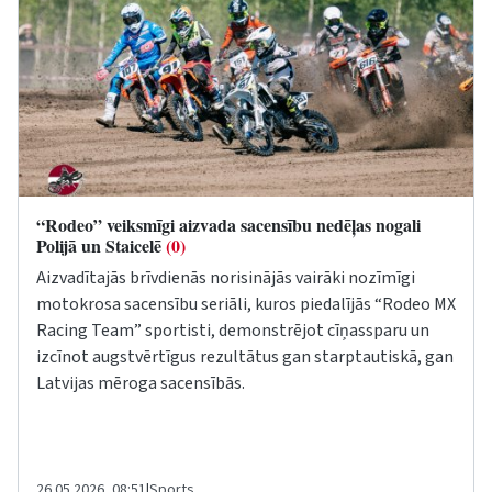
“Rodeo” veiksmīgi aizvada sacensību nedēļas nogali
Polijā un Staicelē
(0)
Aizvadītajās brīvdienās norisinājās vairāki nozīmīgi
motokrosa sacensību seriāli, kuros piedalījās “Rodeo MX
Racing Team” sportisti, demonstrējot cīņassparu un
izcīnot augstvērtīgus rezultātus gan starptautiskā, gan
Latvijas mēroga sacensībās.
26.05.2026, 08:51
|
Sports