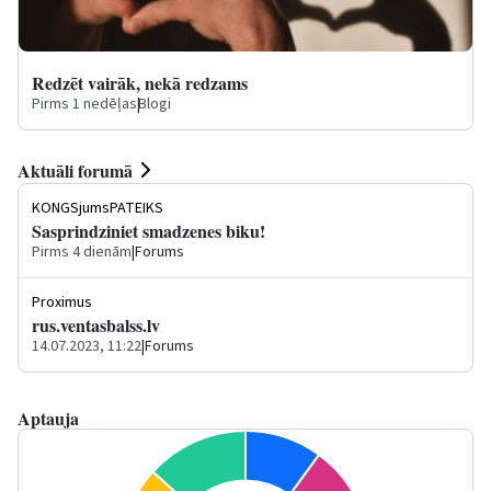
Redzēt vairāk, nekā redzams
Pirms 1 nedēļas
|
Blogi
Aktuāli forumā
KONGSjumsPATEIKS
Sasprindziniet smadzenes biku!
Pirms 4 dienām
|
Forums
Proximus
rus.ventasbalss.lv
14.07.2023, 11:22
|
Forums
Aptauja