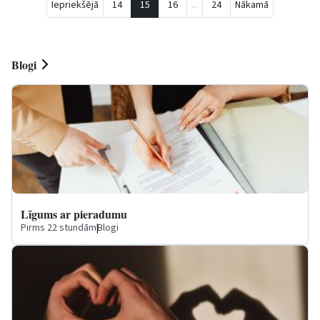
Iepriekšējā
14
15
16
...
24
Nākamā
Blogi
Līgums ar pieradumu
Pirms 22 stundām
|
Blogi