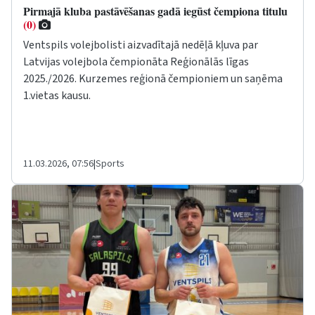
Pirmajā kluba pastāvēšanas gadā iegūst čempiona titulu
(0)
Ventspils volejbolisti aizvadītajā nedēļā kļuva par
Latvijas volejbola čempionāta Reģionālās līgas
2025./2026. Kurzemes reģionā čempioniem un saņēma
1.vietas kausu.
11.03.2026, 07:56
|
Sports