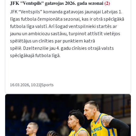
JFK ''Ventspils'' gatavojas 2026. gada sezonai
(2)
JFK “Ventspils” komanda gatavojas jaunajai Latvijas 1.
līgas futbola čempionāta sezonai, kas ir otrā spēcīgākā
futbola līga valstī. Arī šogad ventspilnieki startēs ar
jaunu un ambiciozu sastāvu, turpinot attīstīt vietējos
spēlētājus un cīnīties par punktiem katrā
spēlē. Dzeltenzilie jau 4. gadu cīnīsies otrajā valsts
spēcīgākajā futbola līgā.
16.03.2026, 10:21
|
Sports