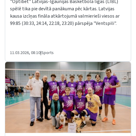
"Optibet" Latvijas-Igaunijas Basketbola līgas (LIBL)
spēlē tika pie devītā panākuma pēc kārtas. Latvijas
kausa izcīņas fināla atkārtojumā valmierieši viesos ar
99:85 (30:33, 24:14, 22:18, 23:20) pārspēja "Ventspili".
11.03.2026, 08:10
|
Sports