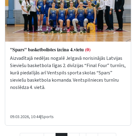
''Spars'' basketbolistes izcīna 4.vietu
(0)
Aizvadītajā nedēļas nogalē Jelgavā norisinājās Latvijas
Sieviešu basketbola līgas 2. divīzijas “Final Four” turnīrs,
kurā piedalījās arī Ventspils sporta skolas “Spars”
sieviešu basketbola komanda. Ventspilnieces turnīru
noslēdza 4. vietā.
09.03.2026, 10:44
|
Sports