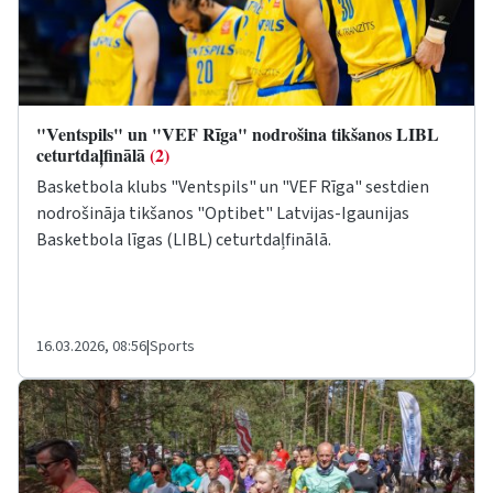
"Ventspils" un "VEF Rīga" nodrošina tikšanos LIBL
ceturtdaļfinālā
(2)
Basketbola klubs "Ventspils" un "VEF Rīga" sestdien
nodrošināja tikšanos "Optibet" Latvijas-Igaunijas
Basketbola līgas (LIBL) ceturtdaļfinālā.
16.03.2026, 08:56
|
Sports