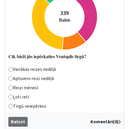
Cik bieži jūs iepērkaties Ventspils tirgū?
Vairākas reizes nedēļā
Aptuveni reizi nedēļā
Reizi mēnesī
Ļoti reti
Tirgū neiepērkos
Balsot
Komentāri(0)