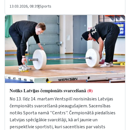
13.03.2026, 08:39
|
Sports
Notiks Latvijas čempionāts svarcelšanā
(0)
No 13. līdz 14. martam Ventspilī norisināsies Latvijas
čempionāts svarcelšanā pieaugušajiem. Sacensības
notiks Sporta namā ''Centrs''. Čempionātā piedalīsies
Latvijas spēcīgākie svarcēlāji, kā arī jaunie un
perspektīvie sportisti, kuri sacentīsies par valsts