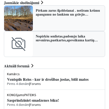
Jaunākie sludinājumi
Pērkam zarus šķeldošanai . notīram krūmu
apaugumu no laukiem un grāvjie…
Nopirkšu senlietas,padomju laika
suvenīrus,pastkartes,apsveikuma kartiņ…
Aktuāli forumā
Kamārcs
Ventspils Reiss - kur ir drošības jostas, bitīt matos
Pirms 4 dienām
|
Forums
KONGSjumsPATEIKS
Sasprindziniet smadzenes biku!
Pirms 4 dienām
|
Forums