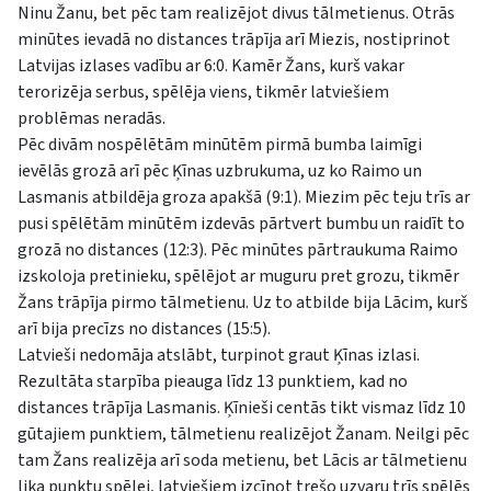
Ninu Žanu, bet pēc tam realizējot divus tālmetienus. Otrās
minūtes ievadā no distances trāpīja arī Miezis, nostiprinot
Latvijas izlases vadību ar 6:0. Kamēr Žans, kurš vakar
terorizēja serbus, spēlēja viens, tikmēr latviešiem
problēmas neradās.
Pēc divām nospēlētām minūtēm pirmā bumba laimīgi
ievēlās grozā arī pēc Ķīnas uzbrukuma, uz ko Raimo un
Lasmanis atbildēja groza apakšā (9:1). Miezim pēc teju trīs ar
pusi spēlētām minūtēm izdevās pārtvert bumbu un raidīt to
grozā no distances (12:3). Pēc minūtes pārtraukuma Raimo
izskoloja pretinieku, spēlējot ar muguru pret grozu, tikmēr
Žans trāpīja pirmo tālmetienu. Uz to atbilde bija Lācim, kurš
arī bija precīzs no distances (15:5).
Latvieši nedomāja atslābt, turpinot graut Ķīnas izlasi.
Rezultāta starpība pieauga līdz 13 punktiem, kad no
distances trāpīja Lasmanis. Ķīnieši centās tikt vismaz līdz 10
gūtajiem punktiem, tālmetienu realizējot Žanam. Neilgi pēc
tam Žans realizēja arī soda metienu, bet Lācis ar tālmetienu
lika punktu spēlei, latviešiem izcīnot trešo uzvaru trīs spēlēs