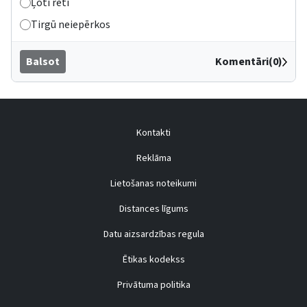
Ļoti reti
Tirgū neiepērkos
Balsot
Komentāri(0)
Kontakti
Reklāma
Lietošanas noteikumi
Distances līgums
Datu aizsardzības regula
Ētikas kodekss
Privātuma politika