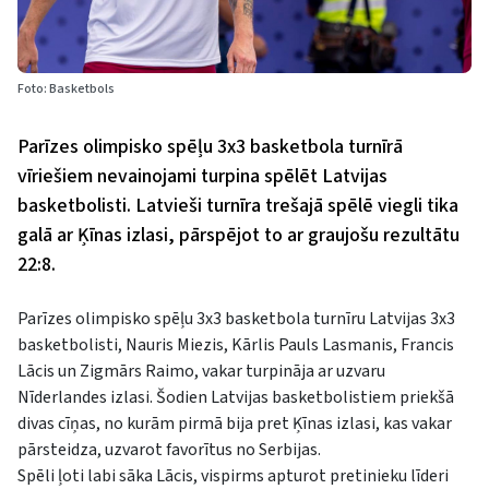
Foto: Basketbols
Parīzes olimpisko spēļu 3x3 basketbola turnīrā
vīriešiem nevainojami turpina spēlēt Latvijas
basketbolisti. Latvieši turnīra trešajā spēlē viegli tika
galā ar Ķīnas izlasi, pārspējot to ar graujošu rezultātu
22:8.
Parīzes olimpisko spēļu 3x3 basketbola turnīru Latvijas 3x3
basketbolisti, Nauris Miezis, Kārlis Pauls Lasmanis, Francis
Lācis un Zigmārs Raimo, vakar turpināja ar uzvaru
Nīderlandes izlasi. Šodien Latvijas basketbolistiem priekšā
divas cīņas, no kurām pirmā bija pret Ķīnas izlasi, kas vakar
pārsteidza, uzvarot favorītus no Serbijas.
Spēli ļoti labi sāka Lācis, vispirms apturot pretinieku līderi