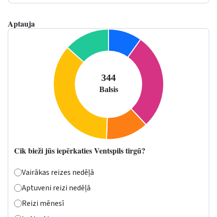
Aptauja
Cik bieži jūs iepērkaties Ventspils tirgū?
Vairākas reizes nedēļā
Aptuveni reizi nedēļā
Reizi mēnesī