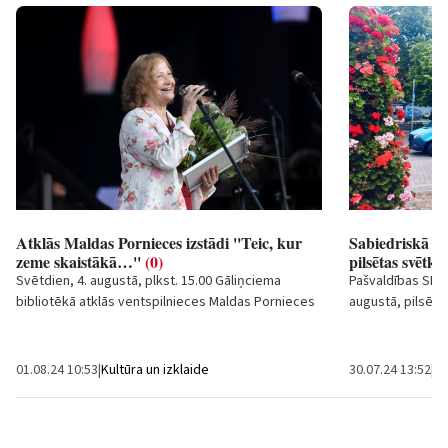
Atklās Maldas Pornieces izstādi ''Teic, kur
Sabiedriskā tr
zeme skaistākā…''
(0)
pilsētas svētko
Svētdien, 4. augustā, plkst. 15.00 Gāliņciema
Pašvaldības SIA '
bibliotēkā atklās ventspilnieces Maldas Pornieces
augustā, pilsēta
darbu izstādi “Teic, kur zeme skaistākā…”....
ierobežojumi – ti
01.08.24 10:53
|
Kultūra un izklaide
30.07.24 13:52
|
Sa