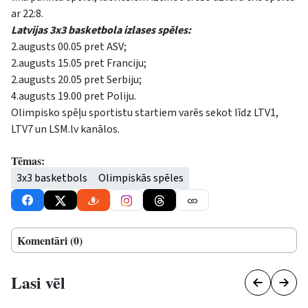
ar 22:8.
Latvijas 3x3 basketbola izlases spēles:
2.augusts 00.05 pret ASV;
2.augusts 15.05 pret Franciju;
2.augusts 20.05 pret Serbiju;
4.augusts 19.00 pret Poliju.
Olimpisko spēļu sportistu startiem varēs sekot līdz LTV1,
LTV7 un LSM.lv kanālos.
Tēmas:
3x3 basketbols
Olimpiskās spēles
Komentāri (0)
Lasi vēl