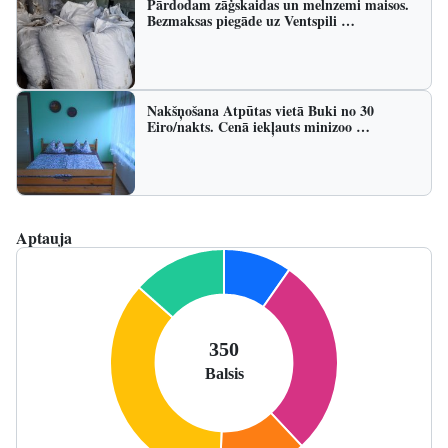
Pārdodam zāģskaidas un melnzemi maisos.
Bezmaksas piegāde uz Ventspili …
Nakšņošana Atpūtas vietā Buki no 30
Eiro/nakts. Cenā iekļauts minizoo …
Aptauja