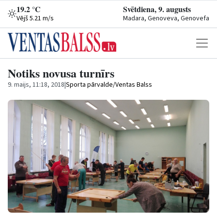
19.2 °C
Svētdiena, 9. augusts
Vējš 5.21 m/s
Madara, Genoveva, Genovefa
Notiks novusa turnīrs
9. maijs, 11:18, 2018
|
Sporta pārvalde/Ventas Balss