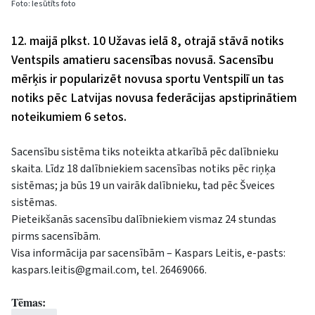
Foto: Iesūtīts foto
12. maijā plkst. 10 Užavas ielā 8, otrajā stāvā notiks
Ventspils amatieru sacensības novusā. Sacensību
mērķis ir popularizēt novusa sportu Ventspilī un tas
notiks pēc Latvijas novusa federācijas apstiprinātiem
noteikumiem 6 setos.
Sacensību sistēma tiks noteikta atkarībā pēc dalībnieku
skaita. Līdz 18 dalībniekiem sacensības notiks pēc riņķa
sistēmas; ja būs 19 un vairāk dalībnieku, tad pēc Šveices
sistēmas.
Pieteikšanās sacensību dalībniekiem vismaz 24 stundas
pirms sacensībām.
Visa informācija par sacensībām – Kaspars Leitis, e-pasts:
kaspars.leitis@gmail.com
, tel. 26469066.
Tēmas: