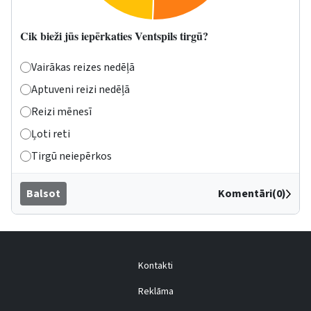
Cik bieži jūs iepērkaties Ventspils tirgū?
Vairākas reizes nedēļā
Aptuveni reizi nedēļā
Reizi mēnesī
Ļoti reti
Tirgū neiepērkos
Balsot
Komentāri(0)
Kontakti
Reklāma