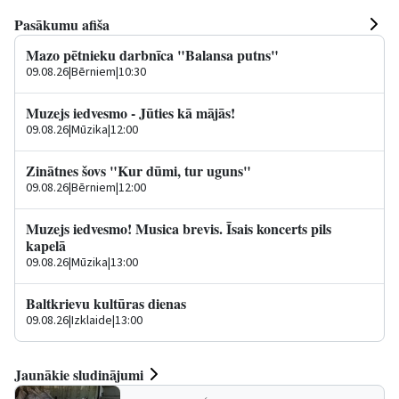
Pasākumu afiša
Mazo pētnieku darbnīca "Balansa putns"
09.08.26
|
Bērniem
|
10:30
Muzejs iedvesmo - Jūties kā mājās!
09.08.26
|
Mūzika
|
12:00
Zinātnes šovs "Kur dūmi, tur uguns"
09.08.26
|
Bērniem
|
12:00
Muzejs iedvesmo! Musica brevis. Īsais koncerts pils
kapelā
09.08.26
|
Mūzika
|
13:00
Baltkrievu kultūras dienas
09.08.26
|
Izklaide
|
13:00
Jaunākie sludinājumi