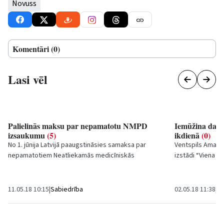
Novuss
Komentāri (0)
Lasi vēl
Palielinās maksu par nepamatotu NMPD
Iemūžina dažā
izsaukumu
(5)
ikdienā
(0)
No 1. jūnija Latvijā paaugstināsies samaksa par
Ventspils Amatu
nepamatotiem Neatliekamās medicīniskās
izstādi “Viena d
palīdzības dienesta (NMPD) izsaukumiem - patlaban
Ventspils fotogrā
NMPD ir...
11.05.18 10:15
|
Sabiedrība
02.05.18 11:38
|
Ku