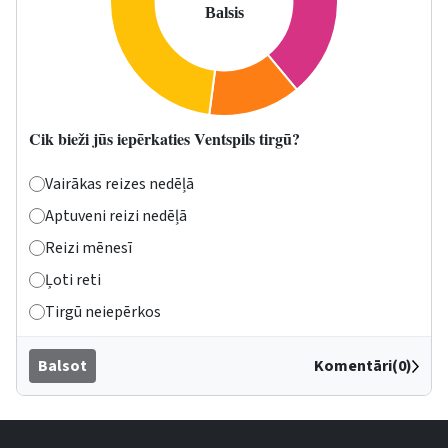
Cik bieži jūs iepērkaties Ventspils tirgū?
Vairākas reizes nedēļā
Aptuveni reizi nedēļā
Reizi mēnesī
Ļoti reti
Tirgū neiepērkos
Balsot
Komentāri(0)