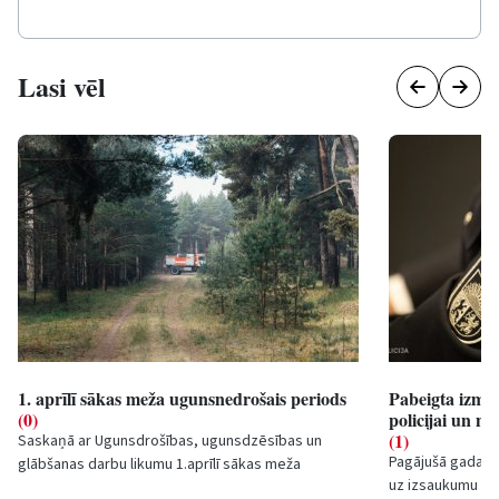
Lasi vēl
1. aprīlī sākas meža ugunsnedrošais periods
Pabeigta izmek
(0)
policijai un n
(1)
Saskaņā ar Ugunsdrošības, ugunsdzēsības un
Pagājušā gada se
glābšanas darbu likumu 1.aprīlī sākas meža
uz izsaukumu pa
ugunsnedrošais periods, kas ilgs līdz 30.