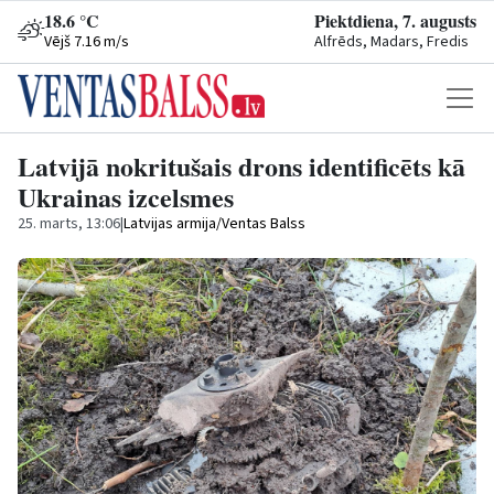
18.6 °C
Piektdiena, 7. augusts
Vējš 7.16 m/s
Alfrēds, Madars, Fredis
Latvijā nokritušais drons identificēts kā
Ukrainas izcelsmes
25. marts, 13:06
|
Latvijas armija/Ventas Balss