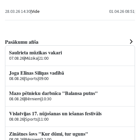
vadītājs, iespēj
septembrim. Šajā...
28.03.26 14:30
|
Vide
01.04.26 08:51
|
Kr
Pasākumu afiša
Saulrieta mūzikas vakari
07.08.26
|
Mūzika
|
21:00
Joga Elīnas Siliņas vadībā
08.08.26
|
Sports
|
09:00
Mazo pētnieku darbnīca "Balansa putns"
08.08.26
|
Bērniem
|
10:30
Vislatvijas 17. nūjošanas un iešanas festivāls
08.08.26
|
Sports
|
11:00
Zinātnes šovs "Kur dūmi, tur uguns"
08.08.26
|
Bērniem
|
12:00