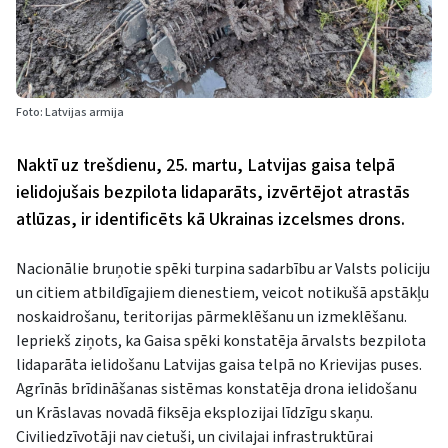
Foto: Latvijas armija
Naktī uz trešdienu, 25. martu, Latvijas gaisa telpā
ielidojušais bezpilota lidaparāts, izvērtējot atrastās
atlūzas, ir identificēts kā Ukrainas izcelsmes drons.
Nacionālie bruņotie spēki turpina sadarbību ar Valsts policiju
un citiem atbildīgajiem dienestiem, veicot notikušā apstākļu
noskaidrošanu, teritorijas pārmeklēšanu un izmeklēšanu.
Iepriekš ziņots, ka Gaisa spēki konstatēja ārvalsts bezpilota
lidaparāta ielidošanu Latvijas gaisa telpā no Krievijas puses.
Agrīnās brīdināšanas sistēmas konstatēja drona ielidošanu
un Krāslavas novadā fiksēja eksplozijai līdzīgu skaņu.
Civiliedzīvotāji nav cietuši, un civilajai infrastruktūrai