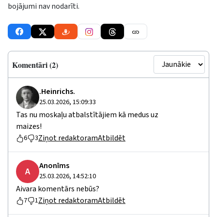
bojājumi nav nodarīti.
Komentāri (2)
.Heinrichs.
25.03.2026, 15:09:33
Tas nu moskaļu atbalstītājiem kā medus uz
maizes!
Ziņot redaktoram
Atbildēt
6
3
Anonīms
A
25.03.2026, 14:52:10
Aivara komentārs nebūs?
Ziņot redaktoram
Atbildēt
7
1