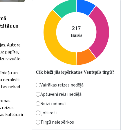
umā
tātēs un
jas.
Autore
uz papīra,
dzu vizuālo
Cik bieži jūs iepērkaties Ventspils tirgū?
īniešu un
u neraksti
Vairākas reizes nedēļā
t tas nekad
Aptuveni reizi nedēļā
 zonas
Reizi mēnesī
s reizes
Ļoti reti
as kultūra ir
Tirgū neiepērkos