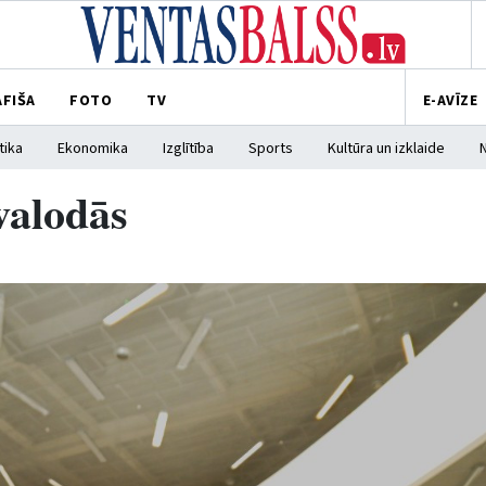
AFIŠA
FOTO
TV
E-AVĪZE
tika
Ekonomika
Izglītība
Sports
Kultūra un izklaide
valodās