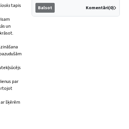
iosks
tapis
Balsot
Komentāri(0)
avisam
kās un
zkrāsot.
idzināšana
r pazudušām
utekļsūcējs
dienus par
ārtojot
a ar šķērēm