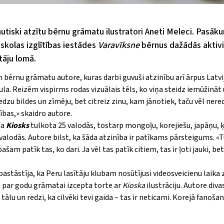
utiski atzītu bērnu grāmatu ilustratori Aneti Meleci. Pasāk
sskolas izglītības iestādes
Varavīksne
bērnus dažādās aktivi
tāju lomā.
n bērnu grāmatu autore, kuras darbi guvuši atzinību arī ārpus Latvi
a. Reizēm vispirms rodas vizuālais tēls, ko viņa steidz iemūžināt 
edzu bildes un zīmēju, bet citreiz zinu, kam jānotiek, taču vēl nere
ības,
»
skaidro autore.
ta
Kiosks
tulkota 25 valodās, tostarp mongoļu, korejiešu, japāņu, ķ
valodās. Autore bilst, ka šāda atzinība ir patīkams pārsteigums.
«
T
ašam patīk tas, ko dari. Ja vēl tas patīk citiem, tas ir ļoti jauki, be
 pastāstīja, ka Peru lasītāju klubam nosūtījusi videosveicienu laika
li par godu grāmatai izcepta torte ar
Kioska
ilustrāciju. Autore diva
 tālu un redzi, ka cilvēki tevi gaida – tas ir neticami. Korejā fanošan