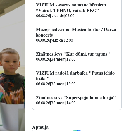
VIZIUM vasaras nometne bērniem
“Vairāk TEHNO, vairāk EKO”
06.08.26
|
Izklaide
|
09:00
Muzejs iedvesmo! Musica hortus / Dārza
koncerts
06.08.26
|
Mūzika
|
12:00
Zinātnes šovs "Kur dūmi, tur uguns"
06.08.26
|
Bērniem
|
12:00
VIZIUM radošā darbnīca "Putns ielido
fizikā"
06.08.26
|
Bērniem
|
13:00
Zinātnes šovs "Superspēju laboratorija"
06.08.26
|
Bērniem
|
14:00
Aptauja