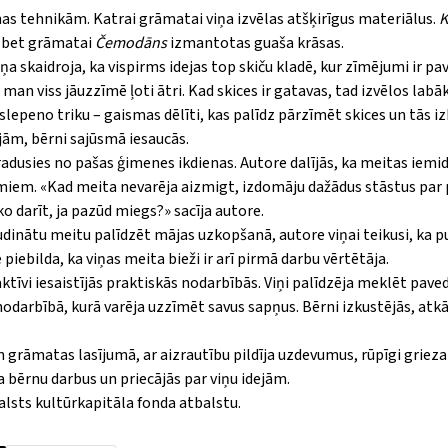
anas tehnikām. Katrai grāmatai viņa izvēlas atšķirīgus materiālus.
K
, bet grāmatai
Čemodāns
izmantotas guaša krāsas.
a skaidroja, ka vispirms idejas top skiču kladē, kur zīmējumi ir p
man viss jāuzzīmē ļoti ātri. Kad skices ir gatavas, tad izvēlos labā
 slepeno triku – gaismas dēlīti, kas palīdz pārzīmēt skices un tās i
jām, bērni sajūsmā iesaucās.
a radusies no pašas ģimenes ikdienas. Autore dalījās, ka meitas iem
umiem.
«
Kad meita nevarēja aizmigt, izdomāju dažādus stāstus pa
o darīt, ja pazūd miegs?
»
sacīja autore.
mudinātu meitu palīdzēt mājas uzkopšanā, autore viņai teikusi, ka p
piebilda, ka viņas meita bieži ir arī pirmā darbu vērtētāja.
 aktīvi iesaistījās praktiskās nodarbībās. Viņi palīdzēja meklēt pave
nodarbībā, kurā varēja uzzīmēt savus sapņus. Bērni izkustējās, atk
 grāmatas lasījumā, ar aizrautību pildīja uzdevumus, rūpīgi griez
a bērnu darbus un priecājās par viņu idejām.
Valsts kultūrkapitāla fonda atbalstu.