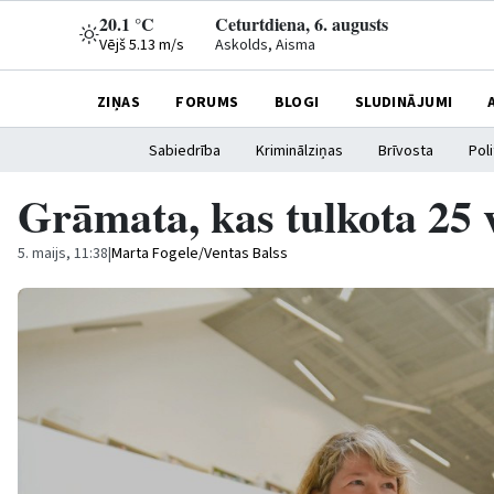
20.1 °C
Ceturtdiena, 6. augusts
Vējš 5.13 m/s
Askolds, Aisma
ZIŅAS
FORUMS
BLOGI
SLUDINĀJUMI
Sabiedrība
Kriminālziņas
Brīvosta
Poli
Grāmata, kas tulkota 25 
5. maijs, 11:38
|
Marta Fogele/Ventas Balss