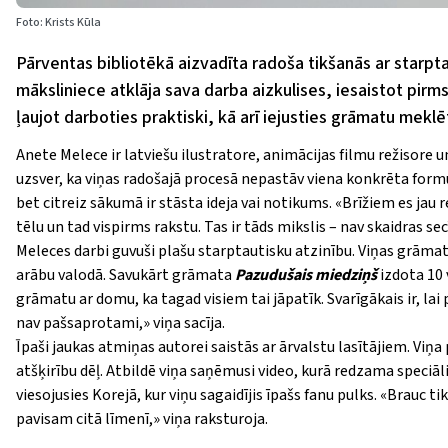
Foto: Krists Kūla
Pārventas bibliotēkā aizvadīta radoša tikšanās ar starpta
māksliniece atklāja sava darba aizkulises, iesaistot pirm
ļaujot darboties praktiski, kā arī iejusties grāmatu meklē
Anete Melece ir latviešu ilustratore, animācijas filmu režisore u
uzsver, ka viņas radošajā procesā nepastāv viena konkrēta formul
bet citreiz sākumā ir stāsta ideja vai notikums.
«
Brīžiem es jau r
tēlu un tad vispirms rakstu. Tas ir tāds mikslis – nav skaidras sec
Meleces darbi guvuši plašu starptautisku atzinību. Viņas grāma
arābu valodā. Savukārt grāmata
Pazudušais miedziņš
izdota 10 
grāmatu ar domu, ka tagad visiem tai jāpatīk. Svarīgākais ir, lai p
nav pašsaprotami,
»
viņa sacīja.
Īpaši jaukas atmiņas autorei saistās ar ārvalstu lasītājiem. Viņa
atšķirību dēļ. Atbildē viņa saņēmusi video, kurā redzama speciā
viesojusies Korejā, kur viņu sagaidījis īpašs fanu pulks.
«
Brauc tik
pavisam citā līmenī,
»
viņa raksturoja.