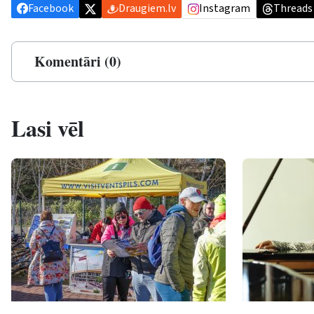
Facebook
Draugiem.lv
Instagram
Threads
Komentāri (0)
Lasi vēl