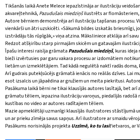
Tikšanās laikā Anete Melece iepazīstināja ar ilustrāciju veidoš
akvareļtehnikā,
Pazudušais miedziņš
ilustrēts ar flomāsteriem
Autore bērniem demonstrēja arī ilustrāciju tapšanas procesu. Viņ
vienkārši un ātri uzskicēti.
«
Sākumā bildes izskatās briesmīgi, jo 
izstrādāju tās rūpīgāk,
»
viņa atzina. Māksliniece atklāja arī savu
Redzot atšķirību starp pirmajām skicēm un gatavajām ilustrāci
Īpašu interesi raisīja grāmata
Pazudušais miedziņš
, kuras idej
bieži izvērtusies par garu vakara procesu ar izdomātiem notik
lietām un izmeklētājiem. Tad kādā negulētā naktī radās doma, k
Arī gudrais putekļsūcējs grāmatā ienācis no reālās dzīves. Lai 
esot izsalcis un jāpaēdina ar gružiem un meita piekritusi. Autore 
Pasākuma laikā bērni ne tikai klausījās autores lasītajā, bet arī
grāmatu tēliem, iepazina ilustrāciju varoņus, piedalījās radošā 
kustības no video ar autores radītajiem tēliem.
Mazie apmeklētāji uzmanīgi klausījās ilustratores stāstījumā un
un ar prieku zīmēja savus sapņus. Arī ilustratore ar smaidu vēroj
Pasākums norisinājās projekta
Uzzīmē, ko tu lasi!
ietvaros, ar 