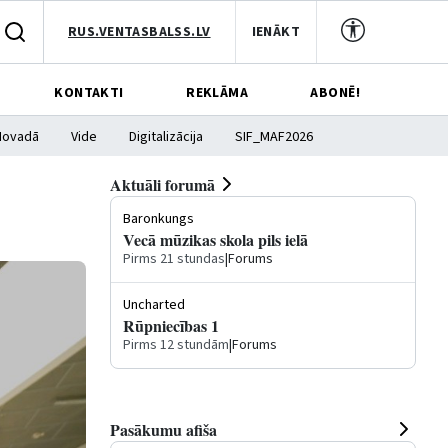
RUS.VENTASBALSS.LV
IENĀKT
KONTAKTI
REKLĀMA
ABONĒ!
Novadā
Vide
Digitalizācija
SIF_MAF2026
Aktuāli forumā
Baronkungs
Vecā mūzikas skola pils ielā
Pirms 21 stundas
|
Forums
Uncharted
Rūpniecības 1
Pirms 12 stundām
|
Forums
Pasākumu afiša