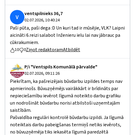
ventspilnieks 36,7
V
02.07.2026, 10:40:24
Paši pūta, paši dega :D Un kuri tad ir mūsējie, VLK? Laipni
aicināti 6.reizi salabot Inženieru ielu lai nav jābrauc pa
cūkrakumiem.
Ziņot redaktoram
Atbildēt
10
0
P/i "Ventspils Komunālā pārvalde"
02.07.2026, 09:11:26
Piekrītam, ka pašreizējais būvdarbu izpildes temps nav
apmierinošs. Būvuzņēmējs vairākkārt ir brīdināts par
nepieciešamību ievērot līgumā noteikto darbu grafiku
un nodrošināt būvdarbu norisi atbilstoši uzņemtajām
saistībām.
Pašvaldība regulāri kontrolē būvdarbu izpildi. Ja līgumā
noteiktais darbu pabeigšanas termiņš netiks ievērots,
no būvuzņēmēja tiks iekasēta līgumā paredzētā