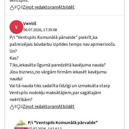
ventspils.
Ziņot redaktoram
Atbildēt
3
2
Ventiš
V
06.07.2026, 17:35:08
P/i "Ventspils Komunālā pārvalde" piekrīt,ka
pašreizējais būvdarbu izpildes temps nav apmierinošs.
Un?
Kas?
Tiks,iekasēta līgumā paredzētā kavējuma nauda?
Jūsu bizness,no vārgām firmām iekasēt kavējumu
naudu!
Vai tā nauda tiks sadalīta līdzīgi un izmaksāta starp
Ventspils nodokļu maksātājiem,par sagātajām
neērtībām?
Ziņot redaktoram
Atbildēt
3
2
P/i "Ventspils Komunālā pārvalde"