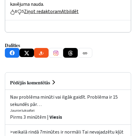
kavējuma nauda.
Ziņot redaktoram
Atbildēt
8
5
Dalīties
Pēdējās komentētās
Nav problēma minūti vai ilgāk gaidīt. Problēma ir 15
sekundēs pār…
Jaunie luksofori
Pirms 3 minūtēm |
Viesis
>veikalā rindā 7minūtes ir normāli Tai nevajadzētu kļūt