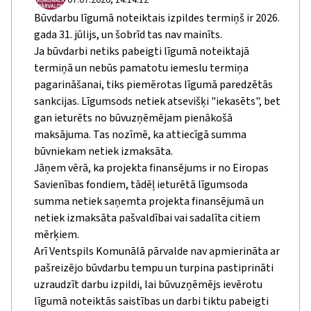
07.07.2026, 14:14:12
Būvdarbu līgumā noteiktais izpildes termiņš ir 2026.
gada 31. jūlijs, un šobrīd tas nav mainīts.
Ja būvdarbi netiks pabeigti līgumā noteiktajā
termiņā un nebūs pamatotu iemeslu termiņa
pagarināšanai, tiks piemērotas līgumā paredzētās
sankcijas. Līgumsods netiek atsevišķi "iekasēts", bet
gan ieturēts no būvuzņēmējam pienākošā
maksājuma. Tas nozīmē, ka attiecīgā summa
būvniekam netiek izmaksāta.
Jāņem vērā, ka projekta finansējums ir no Eiropas
Savienības fondiem, tādēļ ieturētā līgumsoda
summa netiek saņemta projekta finansējumā un
netiek izmaksāta pašvaldībai vai sadalīta citiem
mērķiem.
Arī Ventspils Komunālā pārvalde nav apmierināta ar
pašreizējo būvdarbu tempu un turpina pastiprināti
uzraudzīt darbu izpildi, lai būvuzņēmējs ievērotu
līgumā noteiktās saistības un darbi tiktu pabeigti