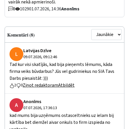
vairāk nekā apmierinoši.
8
1029
01.07.2026, 14:36
Anonīms
Komentāri (8)
Latvijas Dzīve
L
09.07.2026, 09:12:46
Tad kur visi skatījās, kad bija pieņemts lēmums, kāda
firma veiks būvdarbus? Jūs vel gudriniekus no SIA Tavs
Darbs piesaistāt :)))
Ziņot redaktoram
Atbildēt
2
0
Anonīms
A
07.07.2026, 17:36:13
kad mums bija uzņēmums ostasceltnieks uz ielam bij
kārtība bet diemžel aivar onkuls to firm izspieda no