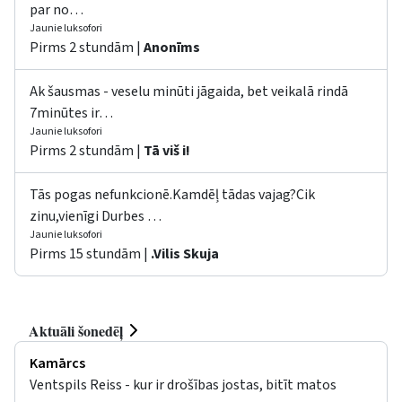
par no…
Jaunie luksofori
Pirms 2 stundām |
Anonīms
Ak šausmas - veselu minūti jāgaida, bet veikalā rindā
7minūtes ir…
Jaunie luksofori
Pirms 2 stundām |
Tā viš i!
Tās pogas nefunkcionē.Kamdēļ tādas vajag?Cik
zinu,vienīgi Durbes …
Jaunie luksofori
Pirms 15 stundām |
.Vilis Skuja
Aktuāli šonedēļ
Kamārcs
Ventspils Reiss - kur ir drošības jostas, bitīt matos