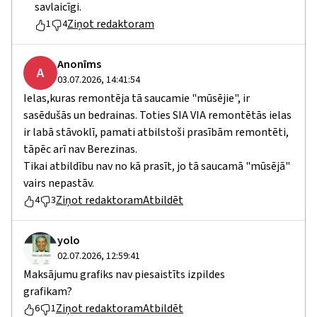
savlaicīgi.
Ziņot redaktoram
1
4
Anonīms
A
03.07.2026, 14:41:54
Ielas,kuras remontēja tā saucamie "mūsējie", ir
sasēdušās un bedrainas. Toties SIA VIA remontētās ielas
ir labā stāvoklī, pamati atbilstoši prasībām remontēti,
tāpēc arī nav Berezinas.
Tikai atbildību nav no kā prasīt, jo tā saucamā "mūsējā"
vairs nepastāv.
Ziņot redaktoram
Atbildēt
4
3
yolo
02.07.2026, 12:59:41
Maksājumu grafiks nav piesaistīts izpildes
grafikam?
Ziņot redaktoram
Atbildēt
6
1