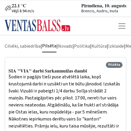
22.1 °C
Pirmdiena, 10. augusts
Vējš 8.94 m/s
Brencis, Audris, Inuta
Pilsēta
Cilvēki, sabiedrība
|
|
Novads
|
Politika
|
Kultūra
|
Izklaide
|
Me
Pilsēta
SIA "VIA" darbi Sarkanmuižas dambī
Šodien ir pagājis tieši puse atvēlētā laika, kopš
krustojumā darbi ir uzsākti un tie būtu jānodod. Izskatās
švaki. Vizuāli ir pabeigti 1/4 darbu. Solīja strādāt 2
maiņās. Pastaigājoties pēc plkst. 17:00, nereti tur vairs
neviens neateodas. Atgādināšu, ka šie frukti arī strādāja
pie Ostas ielas, kuru nopūdelēja - par 5 mēnešiem.
Nākotnes iepirkumos derētu vairs šo "kantori"
neizvēlēties. Prāmju ielu, kuru taisa mūsējie, rezultāti ir