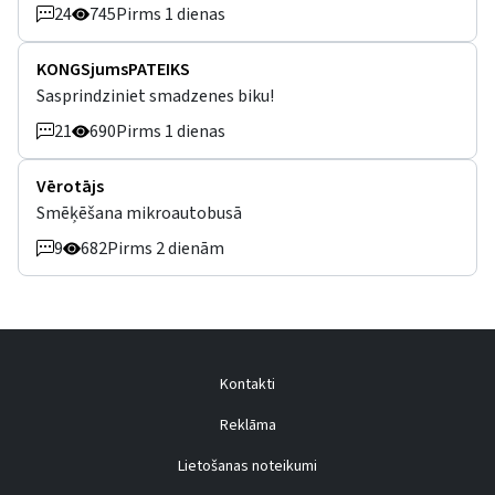
24
745
Pirms 1 dienas
KONGSjumsPATEIKS
Sasprindziniet smadzenes biku!
21
690
Pirms 1 dienas
Vērotājs
Smēķēšana mikroautobusā
9
682
Pirms 2 dienām
Kontakti
Reklāma
Lietošanas noteikumi