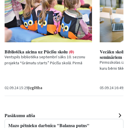
Bibliotēka aicina uz Pūcīšu skolu
(0)
Vecāku skoliņa 
semināriem
(0
Ventspils bibliotēka septembrī sāks 10. sezonu
Pirmsskolas izgl
projekta “Grāmatu starts” Pūcīšu skolā. Pirmā
kuru bērni tikko 
nodarbība notiks 21. septembrī plkst....
plāno bērnus izgl
02.09.24 15:29
|
Izglītība
05.09.24 16:49
|
Iz
Pasākumu afiša
Mazo pētnieku darbnīca "Balansa putns"