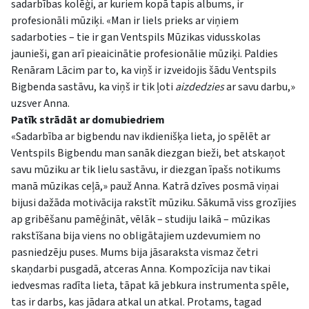
sadarbības kolēģi, ar kuriem kopā tapis albums, ir
profesionāli mūziķi. «Man ir liels prieks ar viņiem
sadarboties – tie ir gan Ventspils Mūzikas vidusskolas
jaunieši, gan arī pieaicinātie profesionālie mūziķi. Paldies
Renāram Lācim par to, ka viņš ir izveidojis šādu Ventspils
Bigbenda sastāvu, ka viņš ir tik ļoti
aizdedzies
ar savu darbu,»
uzsver Anna.
Patīk strādāt ar domubiedriem
«Sadarbība ar bigbendu nav ikdienišķa lieta, jo spēlēt ar
Ventspils Bigbendu man sanāk diezgan bieži, bet atskaņot
savu mūziku ar tik lielu sastāvu, ir diezgan īpašs notikums
manā mūzikas ceļā,» pauž Anna. Katrā dzīves posmā viņai
bijusi dažāda motivācija rakstīt mūziku. Sākumā viss grozījies
ap gribēšanu pamēģināt, vēlāk – studiju laikā – mūzikas
rakstīšana bija viens no obligātajiem uzdevumiem no
pasniedzēju puses. Mums bija jāsaraksta vismaz četri
skaņdarbi pusgadā, atceras Anna. Kompozīcija nav tikai
iedvesmas radīta lieta, tāpat kā jebkura instrumenta spēle,
tas ir darbs, kas jādara atkal un atkal. Protams, tagad