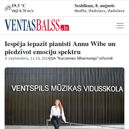
19.3 °C
Sestdiena, 8. augusts
Vējš 6.78 m/s
Mudīte, Vladislavs, Vladislava
Iespēja iepazīt pianisti Annu Wibe un
piedzīvot emociju spektru
9. septembris, 11:14, 2024
|
SIA ''Kurzemes filharmonija'' informē