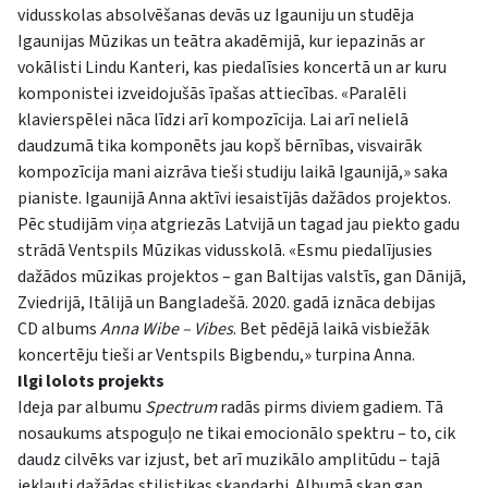
vidusskolas absolvēšanas devās uz Igauniju un studēja
Igaunijas Mūzikas un teātra akadēmijā, kur iepazinās ar
vokālisti Lindu Kanteri, kas piedalīsies koncertā un ar kuru
komponistei izveidojušās īpašas attiecības. «Paralēli
klavierspēlei nāca līdzi arī kompozīcija. Lai arī nelielā
daudzumā tika komponēts jau kopš bērnības, visvairāk
kompozīcija mani aizrāva tieši studiju laikā Igaunijā,» saka
pianiste. Igaunijā Anna aktīvi iesaistījās dažādos projektos.
Pēc studijām viņa atgriezās Latvijā un tagad jau piekto gadu
strādā Ventspils Mūzikas vidusskolā. «Esmu piedalījusies
dažādos mūzikas projektos – gan Baltijas valstīs, gan Dānijā,
Zviedrijā, Itālijā un Bangladešā. 2020. gadā iznāca debijas
CD albums
Anna Wibe – Vibes
. Bet pēdējā laikā visbiežāk
koncertēju tieši ar Ventspils Bigbendu,» turpina Anna.
Ilgi lolots projekts
Ideja par albumu
Spectrum
radās pirms diviem gadiem. Tā
nosaukums atspoguļo ne tikai emocionālo spektru – to, cik
daudz cilvēks var izjust, bet arī muzikālo amplitūdu – tajā
iekļauti dažādas stilistikas skaņdarbi. Albumā skan gan