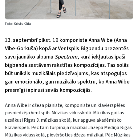
Foto: Krists Kūla
13. septembrī plkst. 19 komponiste Anna Wibe (Anna
Vibe-Gorkuša) kopā ar Ventspils Bigbendu prezentēs
savu jaunāko albumu
Spectrum
, kurā iekļautas īpaši
bigbenda sastāvam rakstītas kompozīcijas. Tas solās
būt unikāls muzikālais piedzīvojums, kas atspoguļos
gan emocionālo, gan muzikālo spektru, ko Anna Wibe
prasmīgi iepinusi savās kompozīcijās.
Anna Wibe ir džeza pianiste, komponiste un klavierspēles
pasniedzēja Ventspils Mūzikas vidusskolā. Mūzikas gaitas
uzsākusi Rīgas 3. mūzikas skolā, kur apguva akadēmisko
klavierspēli. Pēc tam turpināja mācības Jāzepa Mediņa Rīgas
Mūzikas vidusskolā, pievēršoties džeza mūzikai. Pēc Mūzikas