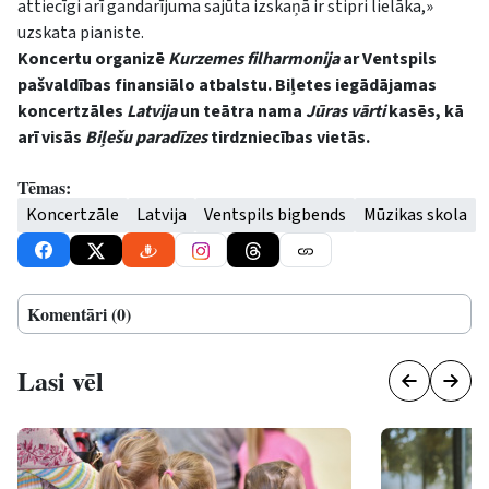
attiecīgi arī gandarījuma sajūta izskaņā ir stipri lielāka,»
uzskata pianiste.
Koncertu organizē
Kurzemes filharmonija
ar Ventspils
pašvaldības finansiālo atbalstu. Biļetes iegādājamas
koncertzāles
Latvija
un teātra nama
Jūras vārti
kasēs, kā
arī visās
Biļešu paradīzes
tirdzniecības vietās.
Tēmas:
Koncertzāle
Latvija
Ventspils bigbends
Mūzikas skola
Komentāri (0)
Lasi vēl