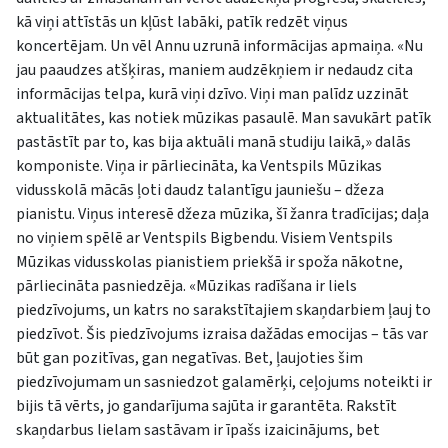
kā viņi attīstās un kļūst labāki, patīk redzēt viņus
koncertējam. Un vēl Annu uzrunā informācijas apmaiņa. «Nu
jau paaudzes atšķiras, maniem audzēkņiem ir nedaudz cita
informācijas telpa, kurā viņi dzīvo. Viņi man palīdz uzzināt
aktualitātes, kas notiek mūzikas pasaulē. Man savukārt patīk
pastāstīt par to, kas bija aktuāli manā studiju laikā,» dalās
komponiste. Viņa ir pārliecināta, ka Ventspils Mūzikas
vidusskolā mācās ļoti daudz talantīgu jauniešu – džeza
pianistu. Viņus interesē džeza mūzika, šī žanra tradīcijas; daļa
no viņiem spēlē ar Ventspils Bigbendu. Visiem Ventspils
Mūzikas vidusskolas pianistiem priekšā ir spoža nākotne,
pārliecināta pasniedzēja. «Mūzikas radīšana ir liels
piedzīvojums, un katrs no sarakstītajiem skaņdarbiem ļauj to
piedzīvot. Šis piedzīvojums izraisa dažādas emocijas – tās var
būt gan pozitīvas, gan negatīvas. Bet, ļaujoties šim
piedzīvojumam un sasniedzot galamērķi, ceļojums noteikti ir
bijis tā vērts, jo gandarījuma sajūta ir garantēta. Rakstīt
skaņdarbus lielam sastāvam ir īpašs izaicinājums, bet