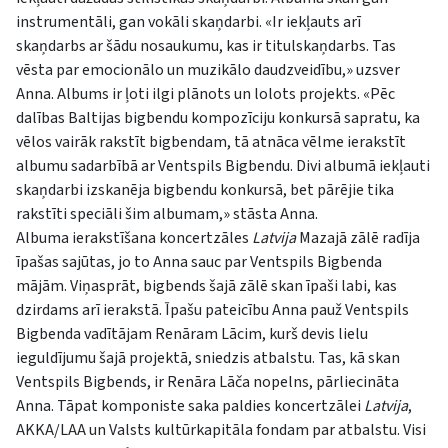
instrumentāli, gan vokāli skaņdarbi. «Ir iekļauts arī
skaņdarbs ar šādu nosaukumu, kas ir titulskaņdarbs. Tas
vēsta par emocionālo un muzikālo daudzveidību,» uzsver
Anna. Albums ir ļoti ilgi plānots un lolots projekts. «Pēc
dalības Baltijas bigbendu kompozīciju konkursā sapratu, ka
vēlos vairāk rakstīt bigbendam, tā atnāca vēlme ierakstīt
albumu sadarbībā ar Ventspils Bigbendu. Divi albumā iekļauti
skaņdarbi izskanēja bigbendu konkursā, bet pārējie tika
rakstīti speciāli šim albumam,» stāsta Anna.
Albuma ierakstīšana koncertzāles
Latvija
Mazajā zālē radīja
īpašas sajūtas, jo to Anna sauc par Ventspils Bigbenda
mājām. Viņasprāt, bigbends šajā zālē skan īpaši labi, kas
dzirdams arī ierakstā. Īpašu pateicību Anna pauž Ventspils
Bigbenda vadītājam Renāram Lācim, kurš devis lielu
ieguldījumu šajā projektā, sniedzis atbalstu. Tas, kā skan
Ventspils Bigbends, ir Renāra Lāča nopelns, pārliecināta
Anna. Tāpat komponiste saka paldies koncertzālei
Latvija
,
AKKA/LAA un Valsts kultūrkapitāla fondam par atbalstu. Visi