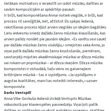
lielākais motivators ir ierakstīt un izdot mūziku, dalīties ar
savām kompozīcijām ar apkārtējo pasauli.
Ir brīži, kad komponēšana Annai notiek vieglāk, ir brīži, kad
process rit sarežģītāk, bet, attīstot šīs spējas ikdienā,
rakstīšanas process kļūst arvien vieglāks un idejām bagātāks.
Lielu iedvesmu sniedz dažādu žanru mūzikas klausīšanās, kas
arvien palīdz nonākt pie jaunām idejām. «Es varētu sevi saukt
par dažādu mūzikas žanru
visēdāju
,» smejoties saka Anna, jo
viņai patīk dažādu mūzikas žanru krustošanās, piemēram,
savstarpēji mijoties akadēmiskajai mūzikai ar džeza mūziku
vai rokam un popmūzikai – ar džeza skaņām. Džeza mūzika
komponistei ir vistuvākā, taču viens no galvenajiem
kritērijiem mūzikā – tas ir izpildījums. «Ja izpildījums ir
augstas kvalitātes, mani tas noteikti interesēs,» uzsver
komponiste.
Darbs Ventspilī
Anna Vibe-Gorkuša ikdienā strādā Ventspils Mūzikas
vidusskolā par klavierspēles pasniedzēju. Viņai ļoti patīk
dalīties ar zināšanām un vērot audzēkņu progresu, skatīties,