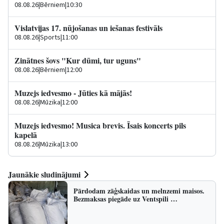
08.08.26
|
Bērniem
|
10:30
Vislatvijas 17. nūjošanas un iešanas festivāls
08.08.26
|
Sports
|
11:00
Zinātnes šovs "Kur dūmi, tur uguns"
08.08.26
|
Bērniem
|
12:00
Muzejs iedvesmo - Jūties kā mājās!
08.08.26
|
Mūzika
|
12:00
Muzejs iedvesmo! Musica brevis. Īsais koncerts pils
kapelā
08.08.26
|
Mūzika
|
13:00
Jaunākie sludinājumi
Pārdodam zāģskaidas un melnzemi maisos.
Bezmaksas piegāde uz Ventspili …