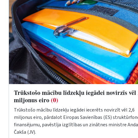
Trūkstošo mācību līdzekļu iegādei novirzīs vēl 
miljonus eiro
(0)
Trūkstošo mācību līdzekļu iegādei iecerēts novirzīt vēl 2,6
miljonus eiro, pārdalot Eiropas Savienības (ES) struktūrfo
finansējumu, pavēstīja izglītības un zinātnes ministre Anda
Čakša (JV).