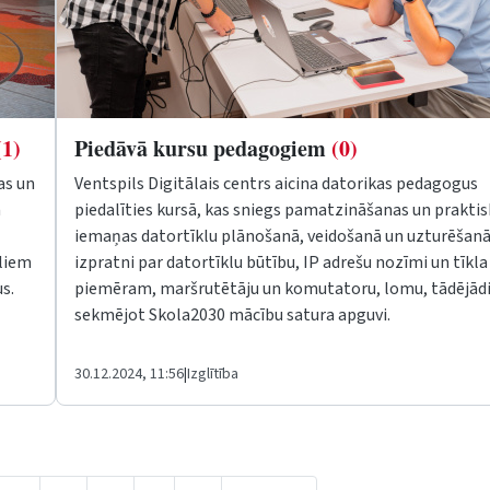
(1)
Piedāvā kursu pedagogiem
(0)
as un
Ventspils Digitālais centrs aicina datorikas pedagogus
ā
piedalīties kursā, kas sniegs pamatzināšanas un prakti
iemaņas datortīklu plānošanā, veidošanā un uzturēšanā
eliem
izpratni par datortīklu būtību, IP adrešu nozīmi un tīkla 
s.
piemēram, maršrutētāju un komutatoru, lomu, tādējād
sekmējot Skola2030 mācību satura apguvi.
30.12.2024, 11:56
|
Izglītība