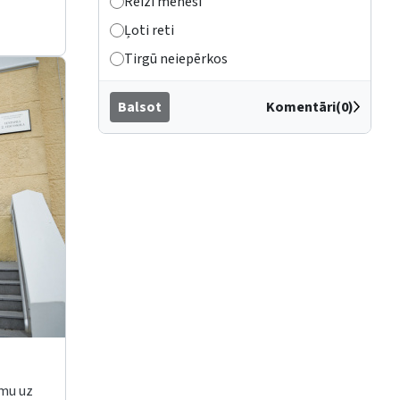
Reizi mēnesī
Ļoti reti
Tirgū neiepērkos
Balsot
Komentāri(0)
mu uz