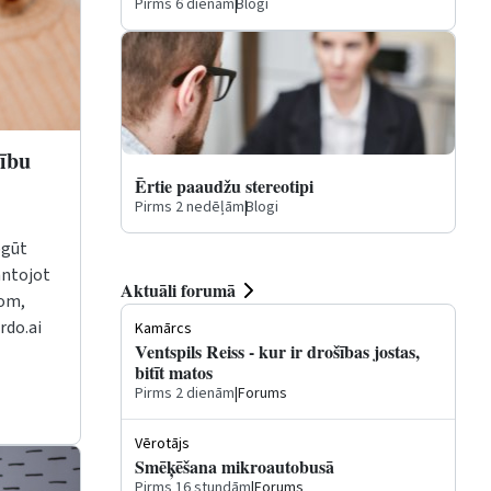
Pirms 6 dienām
|
Blogi
cību
Ērtie paaudžu stereotipi
Pirms 2 nedēļām
|
Blogi
pgūt
antojot
Aktuāli forumā
com,
rdo.ai
Kamārcs
Ventspils Reiss - kur ir drošības jostas,
bitīt matos
Pirms 2 dienām
|
Forums
Vērotājs
Smēķēšana mikroautobusā
Pirms 16 stundām
|
Forums