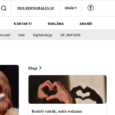
RUS.VENTASBALSS.LV
IENĀKT
KONTAKTI
REKLĀMA
ABONĒ!
Novadā
Vide
Digitalizācija
SIF_MAF2026
Blogi
Redzēt vairāk, nekā redzams