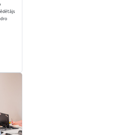
o
sēdētājs
idro