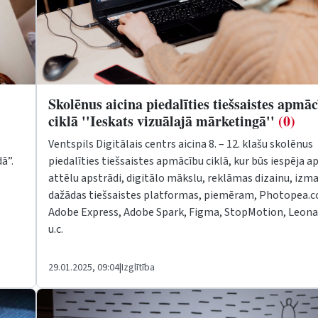
Skolēnus aicina piedalīties tiešsaistes apmā
ciklā ''Ieskats vizuālajā mārketingā''
(0)
Ventspils Digitālais centrs aicina 8. – 12. klašu skolēnus
ā”.
piedalīties tiešsaistes apmācību ciklā, kur būs iespēja a
attēlu apstrādi, digitālo mākslu, reklāmas dizainu, izm
dažādas tiešsaistes platformas, piemēram, Photopea.
Adobe Express, Adobe Spark, Figma, StopMotion, Leona
u.c.
29.01.2025, 09:04
|
Izglītība