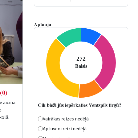
Aptauja
(0)
e aicina
Cik bieži jūs iepērkaties Ventspils tirgū?
o
kolā.
Vairākas reizes nedēļā
Aptuveni reizi nedēļā