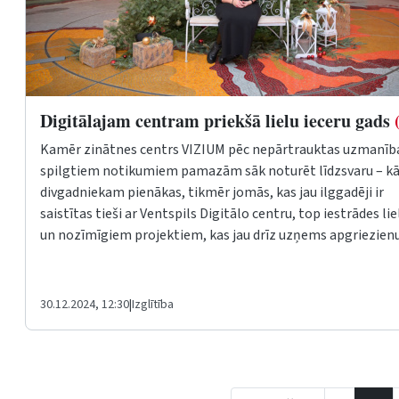
Digitālajam centram priekšā lielu ieceru gads
Kamēr zinātnes centrs
VIZIUM
pēc nepārtrauktas uzmanīb
spilgtiem notikumiem pamazām sāk noturēt līdzsvaru – k
divgadniekam pienākas, tikmēr jomās, kas jau ilggadēji ir
saistītas tieši ar Ventspils Digitālo centru, top iestrādes li
un nozīmīgiem projektiem, kas jau drīz uzņems apgriezienu
30.12.2024, 12:30
|
Izglītība