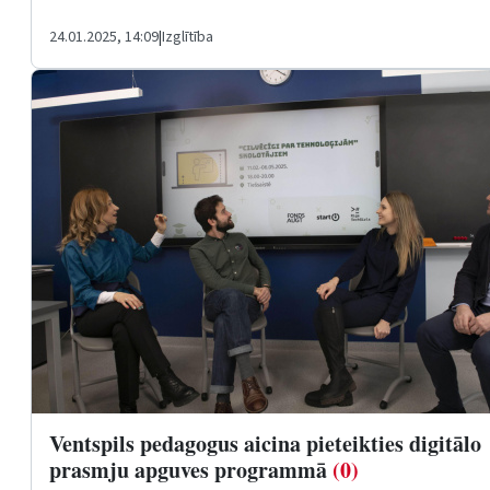
24.01.2025, 14:09
|
Izglītība
Ventspils pedagogus aicina pieteikties digitālo
prasmju apguves programmā
(0)