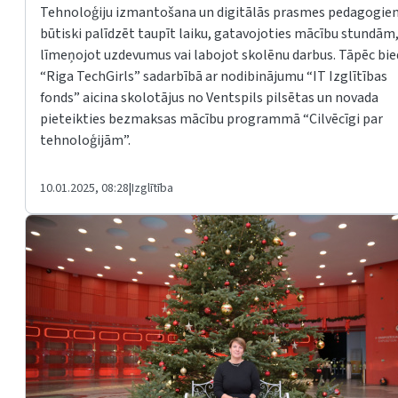
Tehnoloģiju izmantošana un digitālās prasmes pedagogie
būtiski palīdzēt taupīt laiku, gatavojoties mācību stundām
līmeņojot uzdevumus vai labojot skolēnu darbus. Tāpēc bie
“Riga TechGirls” sadarbībā ar nodibinājumu “IT Izglītības
fonds” aicina skolotājus no Ventspils pilsētas un novada
pieteikties bezmaksas mācību programmā “Cilvēcīgi par
tehnoloģijām”.
10.01.2025, 08:28
|
Izglītība