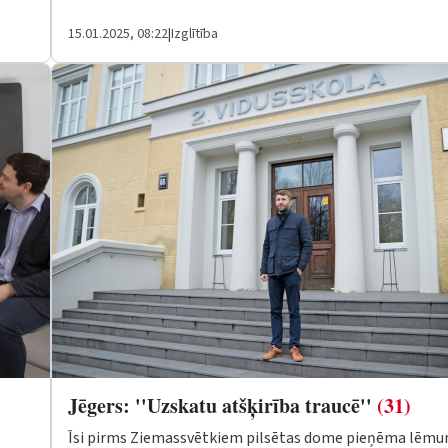
15.01.2025, 08:22
|
Izglītība
Jēgers: ''Uzskatu atšķirība traucē''
(31)
Īsi pirms Ziemassvētkiem pilsētas dome pieņēma lēmu