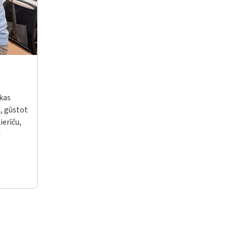
skas
, gūstot
ierīču,
i