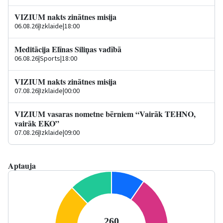
VIZIUM nakts zinātnes misija
06.08.26
|
Izklaide
|
18:00
Meditācija Elīnas Siliņas vadībā
06.08.26
|
Sports
|
18:00
VIZIUM nakts zinātnes misija
07.08.26
|
Izklaide
|
00:00
VIZIUM vasaras nometne bērniem “Vairāk TEHNO,
vairāk EKO”
07.08.26
|
Izklaide
|
09:00
Aptauja