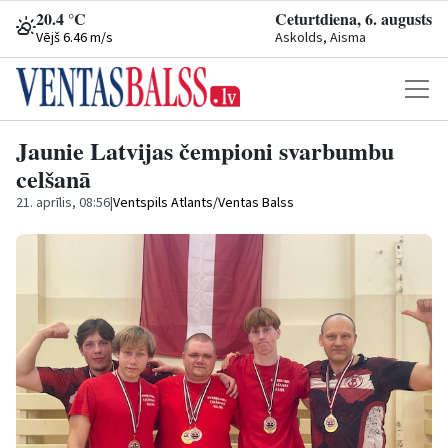
20.4 °C
Ceturtdiena, 6. augusts
Vējš 6.46 m/s
Askolds, Aisma
Jaunie Latvijas čempioni svarbumbu
celšanā
21. aprīlis, 08:56
|
Ventspils Atlants/Ventas Balss