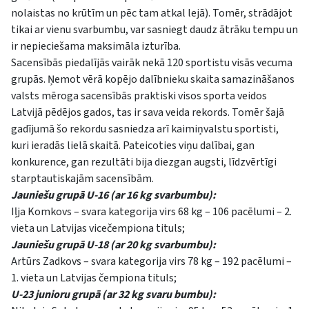
nolaistas no krūtīm un pēc tam atkal lejā). Tomēr, strādājot
tikai ar vienu svarbumbu, var sasniegt daudz ātrāku tempu un
ir nepieciešama maksimāla izturība.
Sacensībās piedalījās vairāk nekā 120 sportistu visās vecuma
grupās. Ņemot vērā kopējo dalībnieku skaita samazināšanos
valsts mēroga sacensībās praktiski visos sporta veidos
Latvijā pēdējos gados, tas ir sava veida rekords. Tomēr šajā
gadījumā šo rekordu sasniedza arī kaimiņvalstu sportisti,
kuri ieradās lielā skaitā. Pateicoties viņu dalībai, gan
konkurence, gan rezultāti bija diezgan augsti, līdzvērtīgi
starptautiskajām sacensībām.
Jauniešu grupā U-16 (ar 16 kg svarbumbu):
Iļja Komkovs – svara kategorija virs 68 kg – 106 pacēlumi – 2.
vieta un Latvijas vicečempiona tituls;
Jauniešu grupā U-18 (ar 20 kg svarbumbu):
Artūrs Zadkovs – svara kategorija virs 78 kg – 192 pacēlumi –
1. vieta un Latvijas čempiona tituls;
U-23 junioru grupā (ar 32 kg svaru bumbu):