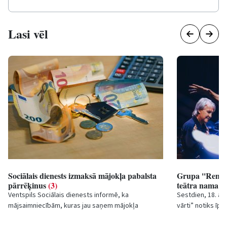
Lasi vēl
Sociālais dienests izmaksā mājokļa pabalsta
Grupa ''Remix'
pārrēķinus
(3)
teātra nama ''
Ventspils Sociālais dienests informē, ka
Sestdien, 18. apr
mājsaimniecībām, kuras jau saņem mājokļa
vārti” notiks īpa
pabalstu, veic mājokļa pabalsta pārrēķināšanu
leģendārās grupa