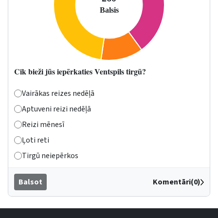
Cik bieži jūs iepērkaties Ventspils tirgū?
Vairākas reizes nedēļā
Aptuveni reizi nedēļā
Reizi mēnesī
Ļoti reti
Tirgū neiepērkos
Balsot
Komentāri(0)