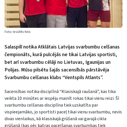
Foto: Iesūtīts foto
Salaspilī notika Atklātais Latvijas svarbumbu celšanas
čempionāts, kurā pulcējās ne tikai Latvijas sportisti,
bet arī svarbumbu cēlāji no Lietuvas, Igaunijas un
Polijas. Mūsu pilsētu šajās sacensībās pārstāvēja
Svarbumbu celšanas klubs “Ventspils Atlants”.
Sacensības notika disciplīnā “Klasiskajā raušanā”, kas tika
veikta 10 minūtes ar iespēju mainīt rokas tikai vienu reizi. Šī
svarbumbu celšanas disciplīna tiek uzskatīta par
vispieejamāko, jo sportisti paceļ tikai vienu svarbumbu, nevis
divas vienlaikus, kā klasiskajā grūšanā vai garajā cikla
grūšanā (kas pēc katras pacelšanas svarbumbas tiek