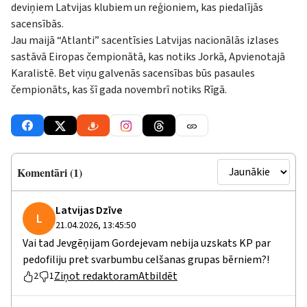
deviņiem Latvijas klubiem un reģioniem, kas piedalījās
sacensībās.
Jau maijā “Atlanti” sacentīsies Latvijas nacionālās izlases
sastāvā Eiropas čempionātā, kas notiks Jorkā, Apvienotajā
Karalistē. Bet viņu galvenās sacensības būs pasaules
čempionāts, kas šī gada novembrī notiks Rīgā.
Komentāri (1)
Latvijas Dzīve
L
21.04.2026, 13:45:50
Vai tad Jevgēņijam Gordejevam nebija uzskats KP par
pedofiliju pret svarbumbu celšanas grupas bērniem?!
Ziņot redaktoram
Atbildēt
2
1