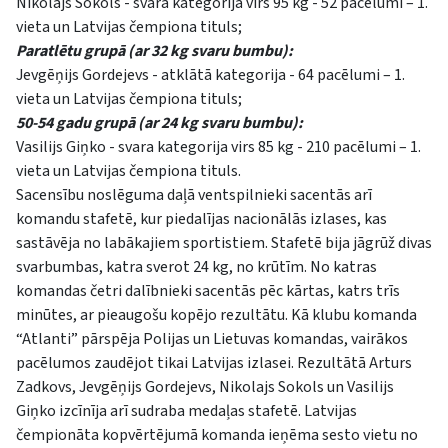
Nikolajs Sokols - svara kategorija virs 95 kg - 52 pacēlumi – 1.
vieta un Latvijas čempiona tituls;
Paratlētu grupā (ar 32 kg svaru bumbu):
Jevgēņijs Gordejevs - atklātā kategorija - 64 pacēlumi – 1.
vieta un Latvijas čempiona tituls;
50-54 gadu grupā (ar 24 kg svaru bumbu):
Vasilijs Giņko - svara kategorija virs 85 kg - 210 pacēlumi – 1.
vieta un Latvijas čempiona tituls.
Sacensību noslēguma daļā ventspilnieki sacentās arī
komandu stafetē, kur piedalījas nacionālās izlases, kas
sastāvēja no labākajiem sportistiem. Stafetē bija jāgrūž divas
svarbumbas, katra sverot 24 kg, no krūtīm. No katras
komandas četri dalībnieki sacentās pēc kārtas, katrs trīs
minūtes, ar pieaugošu kopējo rezultātu. Kā klubu komanda
“Atlanti” pārspēja Polijas un Lietuvas komandas, vairākos
pacēlumos zaudējot tikai Latvijas izlasei. Rezultātā Arturs
Zadkovs, Jevgēņijs Gordejevs, Nikolajs Sokols un Vasilijs
Giņko izcīnīja arī sudraba medaļas stafetē. Latvijas
čempionāta kopvērtējumā komanda ieņēma sesto vietu no