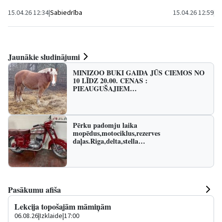
atbilstoši...
15.04.26 12:34
|
Sabiedrība
15.04.26 12:59
|
Ku
Jaunākie sludinājumi
MINIZOO BUKI GAIDA JŪS CIEMOS NO
10 LĪDZ 20.00. CENAS :
PIEAUGUŠAJIEM…
Pērku padomju laika
mopēdus,motociklus,rezerves
daļas.Riga,delta,stella…
Pasākumu afiša
Lekcija topošajām māmiņām
06.08.26
|
Izklaide
|
17:00