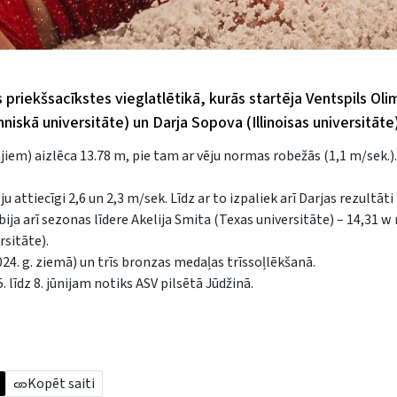
priekšsacīkstes vieglatlētikā, kurās startēja Ventspils Oli
iskā universitāte) un Darja Sopova (Illinoisas universitāte)
iem) aizlēca 13.78 m, pie tam ar vēju normas robežās (1,1 m/sek.)
u attiecīgi 2,6 un 2,3 m/sek. Līdz ar to izpaliek arī Darjas rezultāti
bija arī sezonas līdere Akelija Smita (Texas universitāte) – 14,31 w
sitāte).
4. g. ziemā) un trīs bronzas medaļas trīssoļlēkšanā.
 līdz 8. jūnijam notiks ASV pilsētā Jūdžinā.
Kopēt saiti