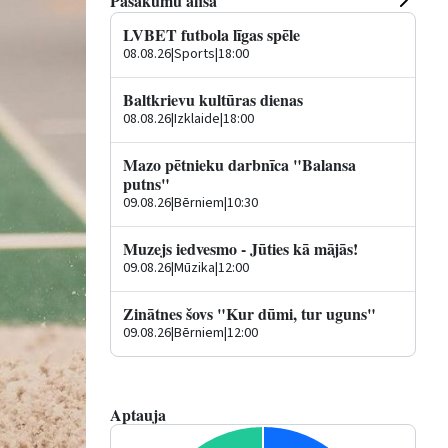
Pasākumu afiša
LVBET futbola līgas spēle
08.08.26
|
Sports
|
18:00
Baltkrievu kultūras dienas
08.08.26
|
Izklaide
|
18:00
Mazo pētnieku darbnīca "Balansa
putns"
09.08.26
|
Bērniem
|
10:30
Muzejs iedvesmo - Jūties kā mājās!
09.08.26
|
Mūzika
|
12:00
Zinātnes šovs "Kur dūmi, tur uguns"
09.08.26
|
Bērniem
|
12:00
Aptauja