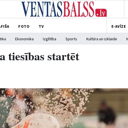
AFIŠA
FOTO
TV
E-AVĪZE
tika
Ekonomika
Izglītība
Sports
Kultūra un izklaide
 tiesības startēt