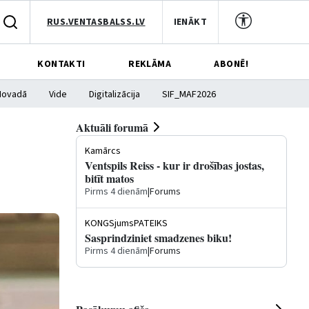
RUS.VENTASBALSS.LV
IENĀKT
KONTAKTI
REKLĀMA
ABONĒ!
Novadā
Vide
Digitalizācija
SIF_MAF2026
Aktuāli forumā
Kamārcs
Ventspils Reiss - kur ir drošības jostas,
bitīt matos
Pirms 4 dienām
|
Forums
KONGSjumsPATEIKS
Sasprindziniet smadzenes biku!
Pirms 4 dienām
|
Forums