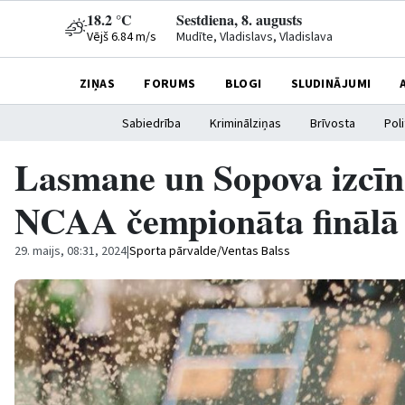
18.2 °C
Sestdiena, 8. augusts
Vējš 6.84 m/s
Mudīte, Vladislavs, Vladislava
ZIŅAS
FORUMS
BLOGI
SLUDINĀJUMI
Sabiedrība
Kriminālziņas
Brīvosta
Poli
Lasmane un Sopova izcīna
NCAA čempionāta finālā
29. maijs, 08:31, 2024
|
Sporta pārvalde/Ventas Balss