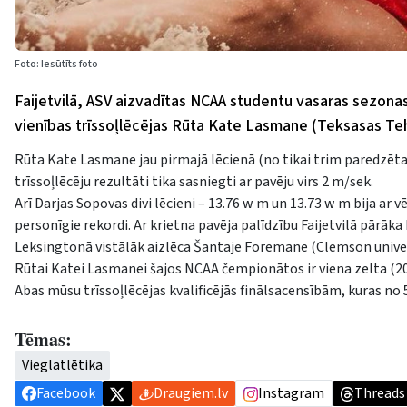
Foto: Iesūtīts foto
Faijetvilā, ASV aizvadītas NCAA studentu vasaras sezonas 
vienības trīssoļlēcējas Rūta Kate Lasmane (Teksasas Tehn
Rūta Kate Lasmane jau pirmajā lēcienā (no tikai trim paredzētaj
trīssoļlēcēju rezultāti tika sasniegti ar pavēju virs 2 m/sek.
Arī Darjas Sopovas divi lēcieni – 13.76 w m un 13.73 w m bija ar vēj
personīgie rekordi. Ar krietna pavēja palīdzību Faijetvilā pārāka 
Leksingtonā vistālāk aizlēca Šantaje Foremane (Clemson univer
Rūtai Katei Lasmanei šajos NCAA čempionātos ir viena zelta (202
Abas mūsu trīssoļlēcējas kvalificējās finālsacensībām, kuras no 5.
Tēmas:
Vieglatlētika
Facebook
Draugiem.lv
Instagram
Threads