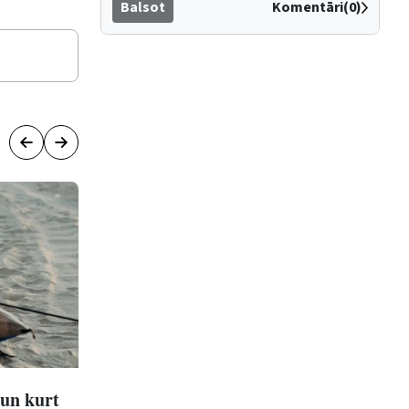
Balsot
Komentāri(0)
 un kurt
Sākusies pieteikšanās Pilsētas