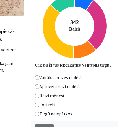
mpiskās
.
. Vairums
 kā jauni
Cik bieži jūs iepērkaties Ventspils tirgū?
 m.
Vairākas reizes nedēļā
Aptuveni reizi nedēļā
Reizi mēnesī
Ļoti reti
Tirgū neiepērkos