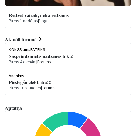
Redzēt vairāk, nekā redzams
Pirms 1 nedēļas
|
Blogi
Aktuāli forumā
KONGSjumsPATEIKS
Sasprindziniet smadzenes biku!
Pirms 4 dienām
|
Forums
Anonīms
Pieslēgšu elektrību!!!
Pirms 10 stundām
|
Forums
Aptauja