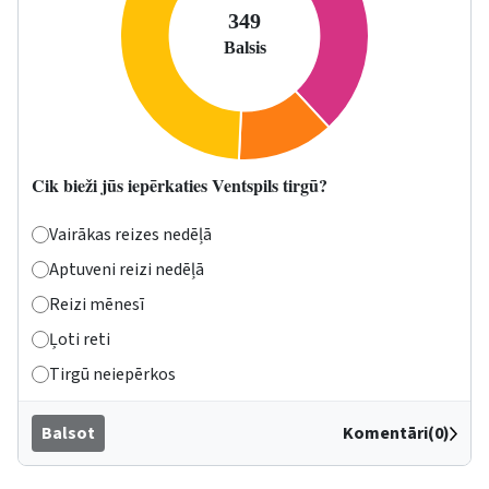
Cik bieži jūs iepērkaties Ventspils tirgū?
Vairākas reizes nedēļā
Aptuveni reizi nedēļā
Reizi mēnesī
Ļoti reti
Tirgū neiepērkos
Balsot
Komentāri(0)