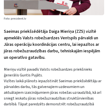
Foto: president.lv
Saeimas priekšsēdētāja Daiga Mieriņa (ZZS) vizītē
apmeklēs Valsts robežsardzes Ventspils pārvaldi un
Jūras operāciju koordinācijas centru, lai iepazītos ar
jūras robežuzraudzības darbu, tehniskajām iespējām
un operatīvo gatavību.
Mieriņu vizītē pavadīs Valsts robežsardzes priekšnieks
ģenerālis Guntis Pujāts.
Vizītes laikā plānots iepazīstināt Saeimas priekšsēdētāju ar
pārvaldes darbu, tās galvenajiem uzdevumiem un
aktuālajiem izaicinājumiem jūras robežas uzraudzībā, kā arī
sniegt ieskatu jūras robežuzraudzības struktūrvienības
darbībā. Tāpat paredzēts demonstrēt robežuzraudzībā