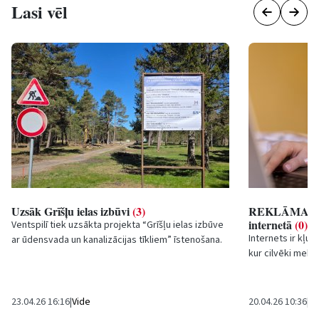
Lasi vēl
Uzsāk Grīšļu ielas izbūvi
(3)
REKLĀMA: Kā 
internetā
(0)
Ventspilī tiek uzsākta projekta “Grīšļu ielas izbūve
Internets ir kļuv
ar ūdensvada un kanalizācijas tīkliem” īstenošana.
kur cilvēki meklē
Projekta ietvaros paredzēta jaunas ielas...
pieņem lēmumus 
23.04.26 16:16
|
Vide
20.04.26 10:36
|
Sa