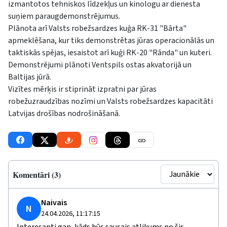
izmantotos tehniskos līdzekļus un kinologu ar dienesta
suņiem paraugdemonstrējumus.
Plānota arī Valsts robežsardzes kuģa RK-31 "Bārta"
apmeklēšana, kur tiks demonstrētas jūras operacionālās un
taktiskās spējas, iesaistot arī kuģi RK-20 "Rānda" un kuteri.
Demonstrējumi plānoti Ventspils ostas akvatorijā un
Baltijas jūrā.
Vizītes mērķis ir stiprināt izpratni par jūras
robežuzraudzības nozīmi un Valsts robežsardzes kapacitāti
Latvijas drošības nodrošināšanā.
Komentāri (3)
Naivais
N
24.04.2026, 11:17:15