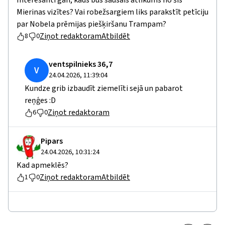
Interesanti gan, kāds būs sausais atlikums no šis
Mierinas vizītes? Vai robežsargiem liks parakstīt petīciju
par Nobela prēmijas piešķiršanu Trampam?
Ziņot redaktoram
Atbildēt
8
0
ventspilnieks 36,7
V
24.04.2026, 11:39:04
Kundze grib izbaudīt ziemelīti sejā un pabarot
reņģes :D
Ziņot redaktoram
6
0
Pipars
24.04.2026, 10:31:24
Kad apmeklēs?
Ziņot redaktoram
Atbildēt
1
0