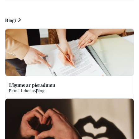
Blogi
Līgums ar pieradumu
Pirms 1 dienas
|
Blogi