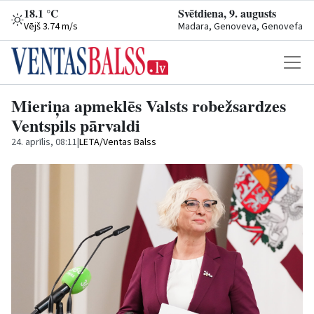
18.1 °C
Svētdiena, 9. augusts
Vējš 3.74 m/s
Madara, Genoveva, Genovefa
Mieriņa apmeklēs Valsts robežsardzes
Ventspils pārvaldi
24. aprīlis, 08:11
|
LETA/Ventas Balss