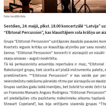
Foto: Iesūtīts foto
Sestdien, 24. maijā, plkst. 18.00 koncertzālē “Latvija” u
“Elbtonal Percussion”, kas klausītājiem sola krāšņu un a
Grupa "Elbtonal Percussion" uzstājusies daudzās pasaules konce
Kvartets ieguvis kritiķu un klausītāju atzinību par savu nova
žanrus. “Elbtonal Percussion” koncerti ir aizraujoši un vizuāli
skaņu ainavas – augsti novērtēta.
Tā kā perkusionistu ansambļu repertuāra ir maz, “Elbtonal
Raksturojot grupu, tiek izcelta arī plašā instrumentu palete, 
priekšmetiem. ““Elbtonal Percussion” ir kas vairāk par perk
neierobežotu radošumu pārveido ritmu par aizraujošu un daudzsl
Grupas sastāvs gadu laikā mainījies, bet šobrīd to veido četri 
un Fransisko Manuels Anguss Rodrigess. “Elbtonal Percussion”
arī piedalījušies citu pazīstamu mākslinieku albumu tapšanā
Stewart Copeland”, kas bija veltījums slavenās grupas “