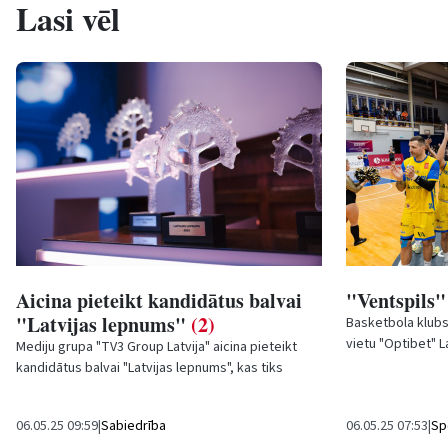
Lasi vēl
Aicina pieteikt kandidātus balvai
"Ventspils"
"Latvijas lepnums"
(2)
Basketbola klubs
vietu "Optibet" L
Mediju grupa "TV3 Group Latvija" aicina pieteikt
finālā. Pusfināla 
kandidātus balvai "Latvijas lepnums", kas tiks
pasniegta Latvijas proklamēšanas gadadienā...
06.05.25 09:59
|
Sabiedrība
06.05.25 07:53
|
Sp