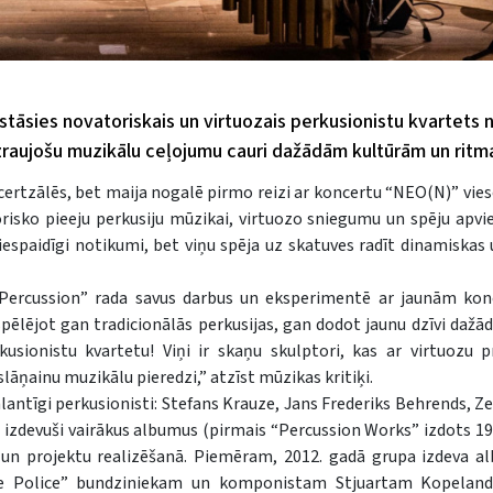
zstāsies novatoriskais un virtuozais perkusionistu kvartets n
izraujošu muzikālu ceļojumu cauri dažādām kultūrām un ritm
rtzālēs, bet maija nogalē pirmo reizi ar koncertu “NEO(N)” vieso
torisko pieeju perkusiju mūzikai, virtuozo sniegumu un spēju apv
 iespaidīgi notikumi, bet viņu spēja uz skatuves radīt dinamiskas
 Percussion” rada savus darbus un eksperimentē ar jaunām ko
spēlējot gan tradicionālās perkusijas, gan dodot jaunu dzīvi dažā
usionistu kvartetu! Viņi ir skaņu skulptori, kas ar virtuozu pr
āņainu muzikālu pieredzi,” atzīst mūzikas kritiķi.
talantīgi perkusionisti: Stefans Krauze, Jans Frederiks Behrends, Z
 izdevuši vairākus albumus (pirmais “Percussion Works” izdots 19
 un projektu realizēšanā. Piemēram, 2012. gadā grupa izdeva a
The Police” bundziniekam un komponistam Stjuartam Kopelan