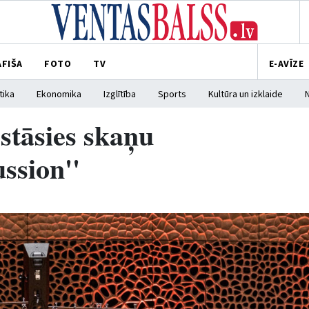
AFIŠA
FOTO
TV
E-AVĪZE
tika
Ekonomika
Izglītība
Sports
Kultūra un izklaide
zstāsies skaņu
ssion''