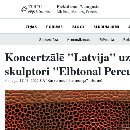
17.3 °C
Piektdiena, 7. augusts
Vējš 8.04 m/s
Alfrēds, Madars, Fredis
ZIŅAS
FORUMS
BLOGI
SLUDINĀJUMI
Sabiedrība
Kriminālziņas
Brīvosta
Poli
Koncertzālē ''Latvija'' u
skulptori ''Elbtonal Percu
4. maijs, 17:48, 2025
|
SIA ''Kurzemes filharmonija'' informē