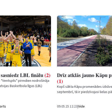
 sasniedz LBL finālu
(2)
Drīz atklās jauno Kāpu 
(1)
 "Ventspils" pirmdien nodrošināja
atvijas Basketbola līgas (LBL)
Kopš sākta Kāpu promenādes izbūve
trešajā mačā "Ventspils"...
septembrī, tā ir piedzīvojusi lielas 
ieguvusi pilnīgi jaunu un mūsdienīgu ve
orts
09.05.25 12:23
|
Vide