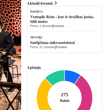
Aktuāli forumā
Kamārcs
Ventspils Reiss - kur ir drošības jostas,
bitīt matos
Pirms 2 dienām
|
Forums
Vērotājs
Smēķēšana mikroautobusā
Pirms 21 stundas
|
Forums
Aptauja