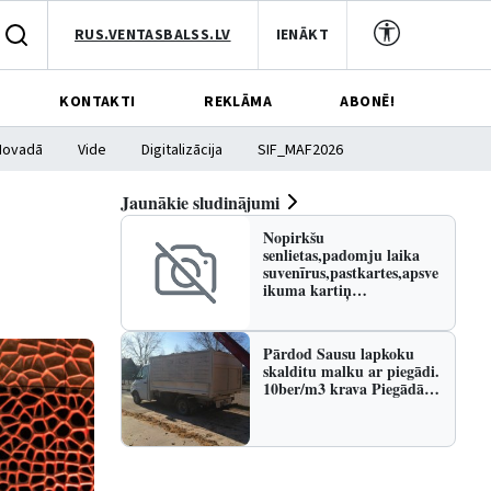
RUS.VENTASBALSS.LV
IENĀKT
KONTAKTI
REKLĀMA
ABONĒ!
Novadā
Vide
Digitalizācija
SIF_MAF2026
Jaunākie sludinājumi
Nopirkšu
senlietas,padomju laika
suvenīrus,pastkartes,apsve
ikuma kartiņ…
Pārdod Sausu lapkoku
skalditu malku ar piegādi.
10ber/m3 krava Piegādā…