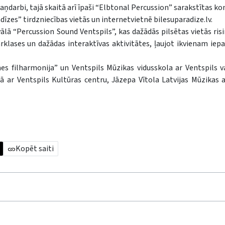
aņdarbi, tajā skaitā arī īpaši “Elbtonal Percussion” sarakstītas ko
īzes” tirdzniecības vietās un internetvietnē bilesuparadize.lv.
lā “Percussion Sound Ventspils”, kas dažādās pilsētas vietās risi
arklases un dažādas interaktīvas aktivitātes, ļaujot ikvienam iepa
s filharmonija” un Ventspils Mūzikas vidusskola ar Ventspils v
bā ar Ventspils Kultūras centru, Jāzepa Vītola Latvijas Mūzikas
Kopēt saiti