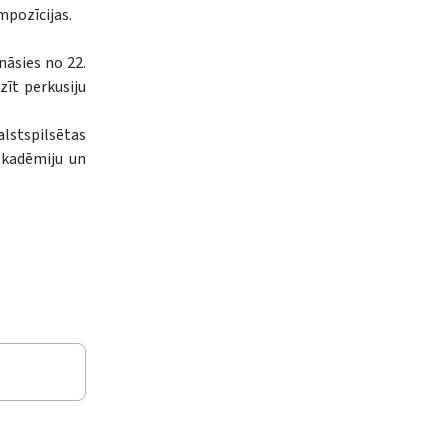
mpozīcijas.
nāsies no 22.
zīt perkusiju
alstspilsētas
 akadēmiju un