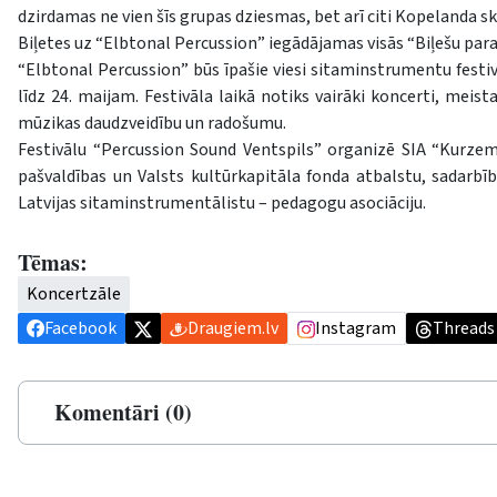
dzirdamas ne vien šīs grupas dziesmas, bet arī citi Kopelanda sk
Biļetes uz “Elbtonal Percussion” iegādājamas visās “Biļešu parad
“Elbtonal Percussion” būs īpašie viesi sitaminstrumentu festivā
līdz 24. maijam. Festivāla laikā notiks vairāki koncerti, meist
mūzikas daudzveidību un radošumu.
Festivālu “Percussion Sound Ventspils” organizē SIA “Kurzeme
pašvaldības un Valsts kultūrkapitāla fonda atbalstu, sadarbī
Latvijas sitaminstrumentālistu – pedagogu asociāciju.
Tēmas:
Koncertzāle
Facebook
Draugiem.lv
Instagram
Threads
Komentāri (0)