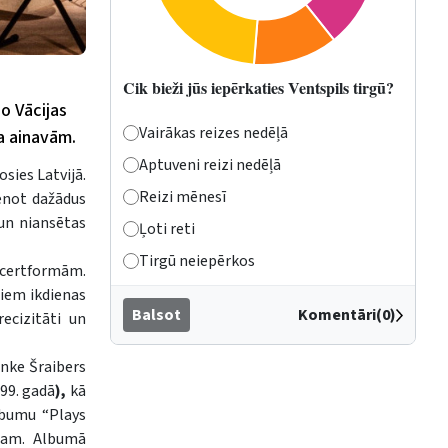
Cik bieži jūs iepērkaties Ventspils tirgū?
o Vācijas
Vairākas reizes nedēļā
a ainavām.
Aptuveni reizi nedēļā
sies Latvijā.
Reizi mēnesī
ienot dažādus
 un niansētas
Ļoti reti
Tirgū neiepērkos
ncertformām.
diem ikdienas
Balsot
Komentāri(0)
ecizitāti un
enke Šraibers
99. gadā
),
kā
lbumu “Plays
dam. Albumā