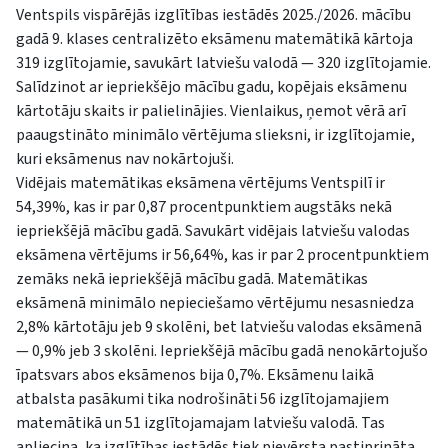
Ventspils vispārējās izglītības iestādēs 2025./2026. mācību
gadā 9. klases centralizēto eksāmenu matemātikā kārtoja
319 izglītojamie, savukārt latviešu valodā — 320 izglītojamie.
Salīdzinot ar iepriekšējo mācību gadu, kopējais eksāmenu
kārtotāju skaits ir palielinājies. Vienlaikus, ņemot vērā arī
paaugstināto minimālo vērtējuma slieksni, ir izglītojamie,
kuri eksāmenus nav nokārtojuši.
Vidējais matemātikas eksāmena vērtējums Ventspilī ir
54,39%, kas ir par 0,87 procentpunktiem augstāks nekā
iepriekšējā mācību gadā. Savukārt vidējais latviešu valodas
eksāmena vērtējums ir 56,64%, kas ir par 2 procentpunktiem
zemāks nekā iepriekšējā mācību gadā. Matemātikas
eksāmenā minimālo nepieciešamo vērtējumu nesasniedza
2,8% kārtotāju jeb 9 skolēni, bet latviešu valodas eksāmenā
— 0,9% jeb 3 skolēni. Iepriekšējā mācību gadā nenokārtojušo
īpatsvars abos eksāmenos bija 0,7%. Eksāmenu laikā
atbalsta pasākumi tika nodrošināti 56 izglītojamajiem
matemātikā un 51 izglītojamajam latviešu valodā. Tas
apliecina, ka izglītības iestādēs tiek pievērsta pastiprināta