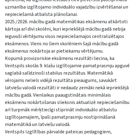
uzmanība izglītojamo individuālo vajadzību izvērtēšanai un
nepieciešamā atbalsta plānošanai.
2025./2026. mācību gadā matemātikas eksāmenu atkārtoti
kārtoja arī divi skolēni, kuri iepriekšējā mācību gadā nebija
ieguvuši vērtējumu visos nepieciešamajos centralizētajos
eksāmenos. Viens no šiem skolēniem šajā mācību gadā
eksāmenus nokārtoja ar pietiekamu vērtējumu.
Kopumā provizoriskie eksāmenu rezultāti liecina, ka
Ventspils skolās 9. klašu izglītojamie pamatprasmju apguvē
saglabā salīdzinoši stabilus rezultātus. Matemātikā
vērojams neliels vidējā rezultāta pieaugums, savukārt
latviešu valodā rezultāti ir nedaudz zemāki nekā iepriekšējā
mācību gadā. Vienlaikus paaugstinātais minimālais
eksāmenu nokārtošanas slieksnis aktualizē nepieciešamību
arī turpmāk mērķtiecīgi stiprināt individuālo atbalstu
izglītojamajiem, īpaši pamatprasmju nostiprināšanā
matemātikā un latviešu valodā.
Ventspils Izglītības pārvalde pateicas pedagogiem,