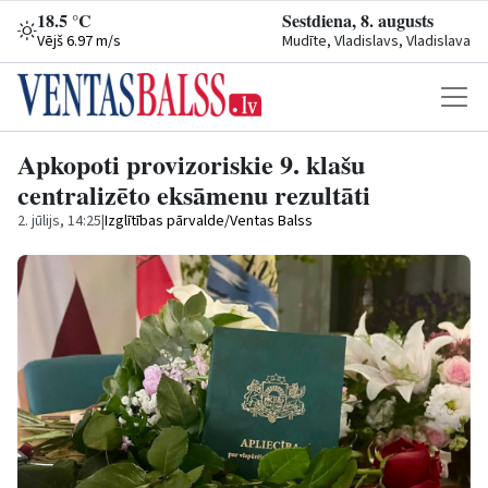
18.5 °C
Sestdiena, 8. augusts
Vējš 6.97 m/s
Mudīte, Vladislavs, Vladislava
Apkopoti provizoriskie 9. klašu
centralizēto eksāmenu rezultāti
2. jūlijs, 14:25
|
Izglītības pārvalde/Ventas Balss