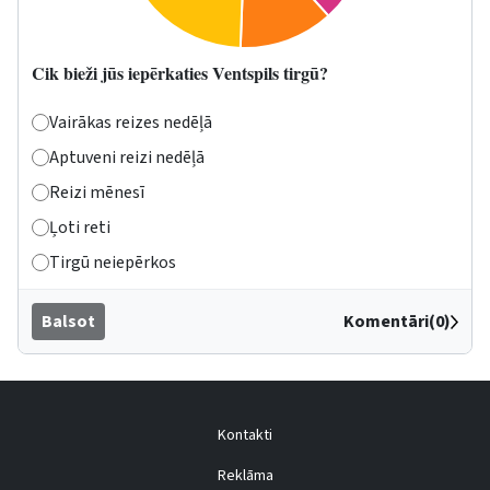
Cik bieži jūs iepērkaties Ventspils tirgū?
Vairākas reizes nedēļā
Aptuveni reizi nedēļā
Reizi mēnesī
Ļoti reti
Tirgū neiepērkos
Balsot
Komentāri(0)
Kontakti
Reklāma