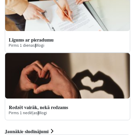
Līgums ar pieradumu
Pirms 1 dienas
|
Blogi
Redzēt vairāk, nekā redzams
Pirms 1 nedēļas
|
Blogi
Jaunākie sludinājumi