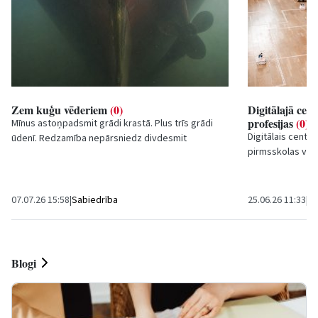
Zem kuģu vēderiem
(0)
Digitālajā cen
profesijas
(0)
Mīnus astoņpadsmit grādi krastā. Plus trīs grādi
Digitālais centrs
ūdenī. Redzamība nepārsniedz divdesmit
pirmsskolas vec
centimetrus. Īsi pirms iegremdēšanās saslimst
aizraujošās un i
viens no...
kas...
07.07.26 15:58
|
Sabiedrība
25.06.26 11:33
|
Iz
Blogi