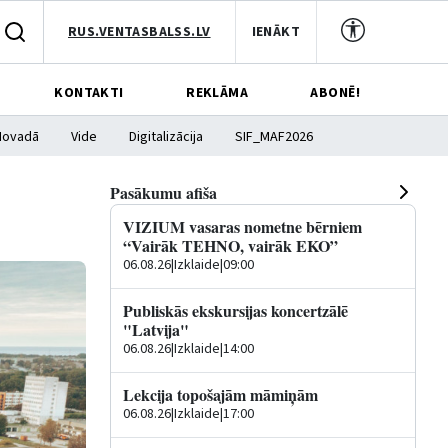
RUS.VENTASBALSS.LV
IENĀKT
KONTAKTI
REKLĀMA
ABONĒ!
Novadā
Vide
Digitalizācija
SIF_MAF2026
Pasākumu afiša
VIZIUM vasaras nometne bērniem
“Vairāk TEHNO, vairāk EKO”
06.08.26
|
Izklaide
|
09:00
Publiskās ekskursijas koncertzālē
"Latvija"
06.08.26
|
Izklaide
|
14:00
Lekcija topošajām māmiņām
06.08.26
|
Izklaide
|
17:00