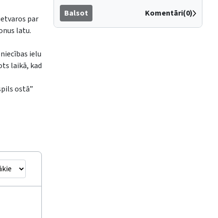
Balsot
Komentāri(0)
ietvaros par
onus latu.
niecības ielu
ts laikā, kad
pils ostā”