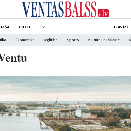
AFIŠA
FOTO
TV
E-AVĪZE
tika
Ekonomika
Izglītība
Sports
Kultūra un izklaide
 Ventu