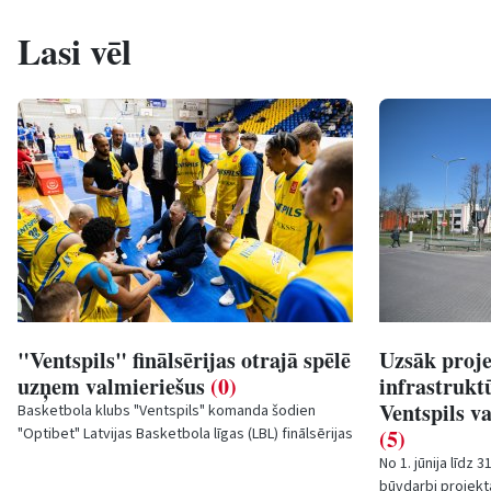
Lasi vēl
"Ventspils" finālsērijas otrajā spēlē
Uzsāk proj
uzņem valmieriešus
(0)
infrastrukt
Ventspils v
Basketbola klubs "Ventspils" komanda šodien
"Optibet" Latvijas Basketbola līgas (LBL) finālsērijas
(5)
otrajā spēlē uzņems "Valmiera...
No 1. jūnija līdz 3
būvdarbi projekt