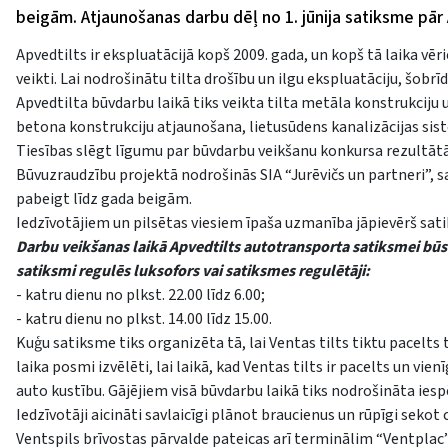
beigām. Atjaunošanas darbu dēļ no 1. jūnija satiksme pār 
Apvedtilts ir ekspluatācijā kopš 2009. gada, un kopš tā laika 
veikti. Lai nodrošinātu tilta drošību un ilgu ekspluatāciju, šobr
Apvedtilta būvdarbu laikā tiks veikta tilta metāla konstrukciju
betona konstrukciju atjaunošana, lietusūdens kanalizācijas sis
Tiesības slēgt līgumu par būvdarbu veikšanu konkursa rezultātā 
Būvuzraudzību projektā nodrošinās SIA “Jurēvičs un partneri”, s
pabeigt līdz gada beigām.
Iedzīvotājiem un pilsētas viesiem īpaša uzmanība jāpievērš sati
Darbu veikšanas laikā Apvedtilts autotransporta satiksmei būs s
satiksmi regulēs luksofors vai satiksmes regulētāji:
- katru dienu no plkst. 22.00 līdz 6.00;
- katru dienu no plkst. 14.00 līdz 15.00.
Kuģu satiksme tiks organizēta tā, lai Ventas tilts tiktu pacelts t
laika posmi izvēlēti, lai laikā, kad Ventas tilts ir pacelts un vi
auto kustību. Gājējiem visā būvdarbu laikā tiks nodrošināta iesp
Iedzīvotāji aicināti savlaicīgi plānot braucienus un rūpīgi seko
Ventspils brīvostas pārvalde pateicas arī terminālim “Ventplac”