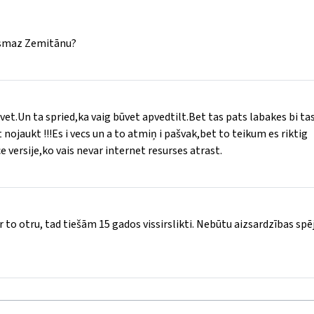
 vismaz Zemitānu?
ūvet.Un ta spried,ka vaig būvet apvedtilt.Bet tas pats labakes bi tas
nojaukt !!!Es i vecs un a to atmiņ i pašvak,bet to teikum es riktig
 versije,ko vais nevar internet resurses atrast.
par to otru, tad tiešām 15 gados vissirslikti. Nebūtu aizsardzības spē