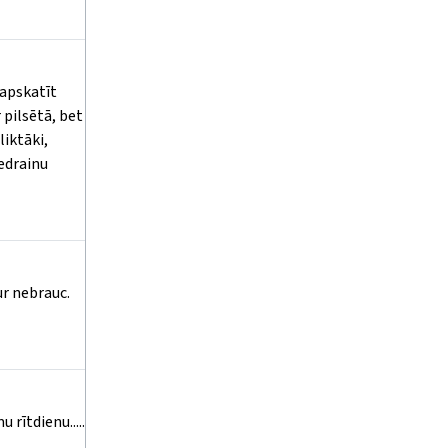
 apskatīt
 pilsētā, bet
liktāki,
bedrainu
ur nebrauc.
 rītdienu.....