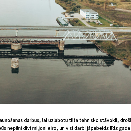
aunošanas darbus, lai uzlabotu tilta tehnisko stāvokli, droš
 nepilni divi miljoni eiro, un visi darbi jāpabeidz līdz gada