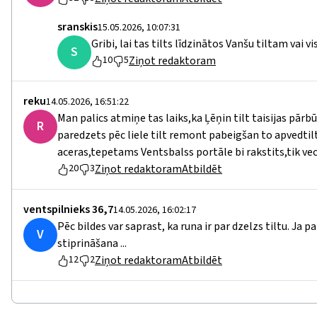
sranskis
15.05.2026, 10:07:31
Gribi, lai tas tilts līdzinātos Vanšu tiltam vai
S
Ziņot redaktoram
10
5
reku
14.05.2026, 16:51:22
Man palics atmiņe tas laiks,ka Ļēņin tilt taisijas pārb
R
paredzets pēc liele tilt remont pabeigšan to apvedtilt 
aceras,tepetams Ventsbalss portāle bi rakstits,tik vece
Ziņot redaktoram
Atbildēt
20
3
ventspilnieks 36,7
14.05.2026, 16:02:17
Pēc bildes var saprast, ka runa ir par dzelzs tiltu. Ja 
V
stiprināšana ...
Ziņot redaktoram
Atbildēt
12
2