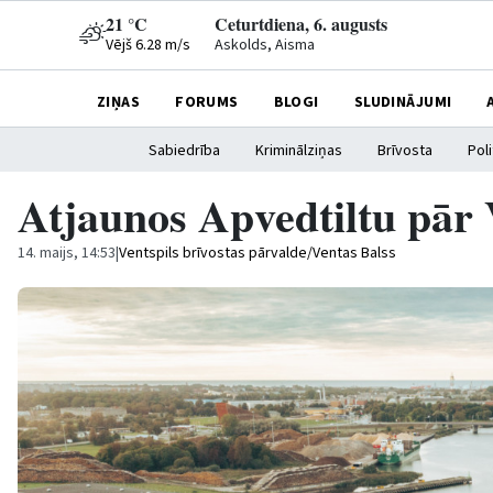
21 °C
Ceturtdiena, 6. augusts
Vējš 6.28 m/s
Askolds, Aisma
ZIŅAS
FORUMS
BLOGI
SLUDINĀJUMI
Sabiedrība
Kriminālziņas
Brīvosta
Poli
Atjaunos Apvedtiltu pār
14. maijs, 14:53
|
Ventspils brīvostas pārvalde/Ventas Balss