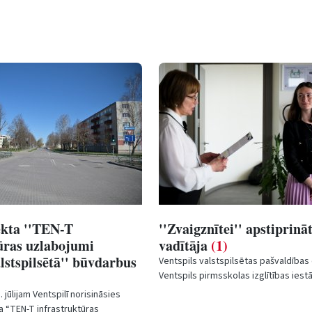
ekta ''TEN-T
''Zvaigznītei'' apstiprinā
ūras uzlabojumi
vadītāja
(1)
alstspilsētā'' būvdarbus
Ventspils valstspilsētas pašvaldība
Ventspils pirmsskolas izglītības ies
“Zvaigznīte” vadītājas amatā apstiprin
1. jūlijam Ventspilī norisināsies
a “TEN-T infrastruktūras