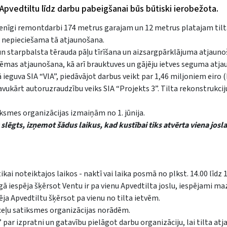
Apvedtiltu līdz darbu pabeigšanai būs būtiski ierobežota.
vērienīgi remontdarbi 174 metrus garajam un 12 metrus platajam til
īd nepieciešama tā atjaunošana.
 un starpbalsta tērauda pāļu tīrīšana un aizsargpārklājuma atjauno
tēmas atjaunošana, kā arī brauktuves un gājēju ietves seguma atja
ieguva SIA “VIA”, piedāvājot darbus veikt par 1,46 miljoniem eiro 
avukārt autoruzraudzību veiks SIA “Projekts 3”. Tilta rekonstrukci
ksmes organizācijas izmaiņām no 1. jūnija.
lēgts, izņemot šādus laikus, kad kustībai tiks atvērta viena josla
ikai noteiktajos laikos - naktī vai laika posmā no plkst. 14.00 līdz 1
enīgā iespēja šķērsot Ventu ir pa vienu Apvedtilta joslu, iespējami m
ēja Apvedtiltu šķērsot pa vienu no tilta ietvēm.
t ceļu satiksmes organizācijas norādēm.
 par izpratni un gatavību pielāgot darbu organizāciju, lai tilta at