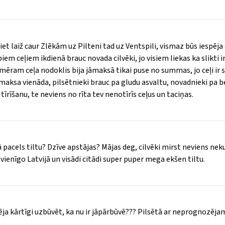
 ciet laiž caur Zlēkām uz Pilteni tad uz Ventspili, vismaz būs iespēja
em ceļiem ikdienā brauc novada cilvēki, jo visiem liekas ka slikti ir
mēram ceļa nodoklis bija jāmaksā tikai puse no summas, jo ceļi ir s
u maksa vienāda, pilsētnieki brauc pa gludu asvaltu, novadnieki pa 
tīrīšanu, te neviens no rīta tev nenotīrīs ceļus un taciņas.
ā pacels tiltu? Dzīve apstājas? Mājas deg, cilvēki mirst neviens nek
vienīgo Latvijā un visādi citādi super puper mega ekšen tiltu.
ēja kārtīgi uzbūvēt, ka nu ir jāpārbūvē??? Pilsētā ar neprognozējamu