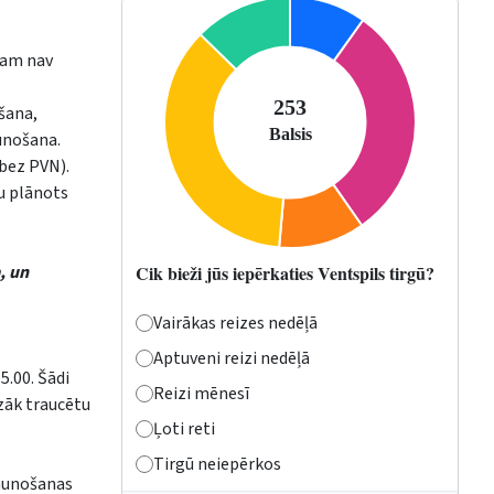
tam nav
šana,
unošana.
(bez PVN).
ju plānots
, un
Cik bieži jūs iepērkaties Ventspils tirgū?
Vairākas reizes nedēļā
Aptuveni reizi nedēļā
5.00. Šādi
Reizi mēnesī
azāk traucētu
Ļoti reti
Tirgū neiepērkos
jaunošanas