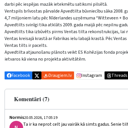
darbi pēc iespējas mazāk ietekmētu satiksmi pilsētā.
Ventspils brīvostas pārvalde Apvedtilta būvniecību sāka 2008. g
4,7 miljoniem latu pēc Nīderlandes uzņēmuma “Witteveen + Bos” 
Apvedtilts svinīgi tika atklāts 2009. gada maijā pēc nepilnu gadu
Apvedtilts tika izbūvēts pirms Ventas tilta rekonstrukcijas, la
Ventas kreisajā krastā ar Fabrikas ielu labajā krastā. Pēc Ventas
Ventas tilts ir pacelts.
Apvedtilta atjaunošanu plānots veikt ES Kohēzijas fonda projek
ietvaros kā viena no projekta aktivitātēm.
Facebook
Draugiem.lv
Instagram
Threads
Komentāri (7)
Normis
20.05.2026, 17:05:19
Ta ir ka neprot celt jau vairāk kā simts gadus. Senie t
N