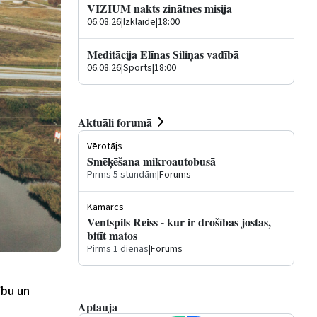
VIZIUM nakts zinātnes misija
06.08.26
|
Izklaide
|
18:00
Meditācija Elīnas Siliņas vadībā
06.08.26
|
Sports
|
18:00
Aktuāli forumā
Vērotājs
Smēķēšana mikroautobusā
Pirms 5 stundām
|
Forums
Kamārcs
Ventspils Reiss - kur ir drošības jostas,
bitīt matos
Pirms 1 dienas
|
Forums
ību un
Aptauja