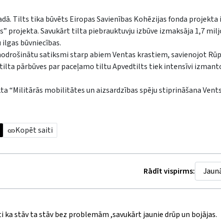
adā. Tilts tika būvēts Eiropas Savienības Kohēzijas fonda projekta 
projekta. Savukārt tilta piebrauktuvju izbūve izmaksāja 1,7 milj
 ilgas būvniecības.
i nodrošinātu satiksmi starp abiem Ventas krastiem, savienojot Rūp
 tilta pārbūves par paceļamo tiltu Apvedtilts tiek intensīvi izmanto
ta “Militārās mobilitātes un aizsardzības spēju stiprināšana Vents
Kopēt saiti
Rādīt vispirms:
ilti ka stāv ta stāv bez problemām ,savukārt jaunie drūp un bojājas.