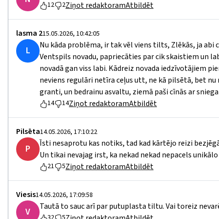
Ziņot redaktoram
Atbildēt
12
2
lasma 2
15.05.2026, 10:42:05
Nu kāda problēma, ir tak vēl viens tilts, Zlēkās, ja abi
L
Ventspils novadu, papriecāties par cik skaistiem un labi
novadā gan viss labi. Kādreiz novada iedzīvotājiem pie
neviens regulāri netīra ceļus utt, ne kā pilsētā, bet n
granti, un bedrainu asvaltu, ziemā paši cīnās ar sniega 
Ziņot redaktoram
Atbildēt
14
14
Pilsēta
14.05.2026, 17:10:22
Īsti nesaprotu kas notiks, tad kad kārtējo reizi bezjēg
P
Un tikai nevajag irst, ka nekad nekad nepacels unikālo 
Ziņot redaktoram
Atbildēt
21
5
Viesis
14.05.2026, 17:09:58
Tautā to sauc arī par putuplasta tiltu. Vai toreiz nevar
V
Ziņot redaktoram
Atbildēt
32
5