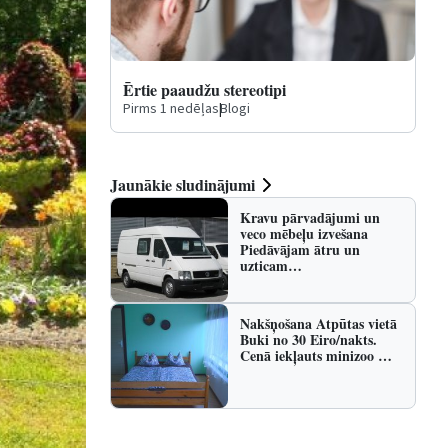
Ērtie paaudžu stereotipi
Pirms 1 nedēļas
|
Blogi
Jaunākie sludinājumi
Kravu pārvadājumi un
veco mēbeļu izvešana
Piedāvājam ātru un
uzticam…
Nakšņošana Atpūtas vietā
Buki no 30 Eiro/nakts.
Cenā iekļauts minizoo …