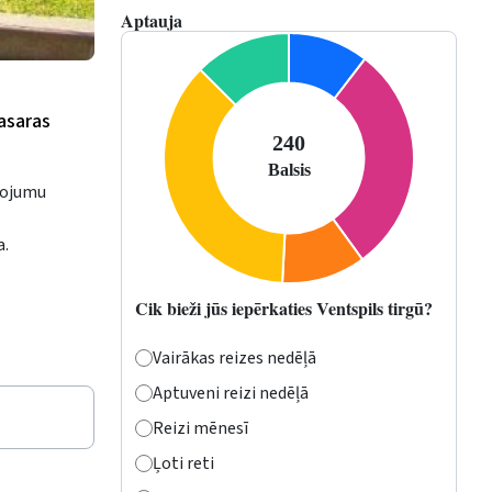
Aptauja
vasaras
īvojumu
a.
Cik bieži jūs iepērkaties Ventspils tirgū?
Vairākas reizes nedēļā
Aptuveni reizi nedēļā
Reizi mēnesī
Ļoti reti