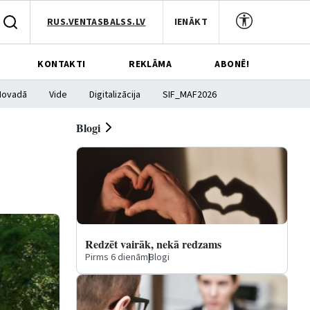
RUS.VENTASBALSS.LV
IENĀKT
KONTAKTI
REKLĀMA
ABONĒ!
Novadā
Vide
Digitalizācija
SIF_MAF2026
Blogi
Redzēt vairāk, nekā redzams
Pirms 6 dienām
|
Blogi