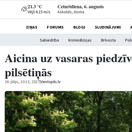
21.3 °C
Ceturtdiena, 6. augusts
Vējš 6.15 m/s
Askolds, Aisma
ZIŅAS
FORUMS
BLOGI
SLUDINĀJUMI
Sabiedrība
Kriminālziņas
Brīvosta
Poli
Aicina uz vasaras piedz
pilsētiņās
26. jūlijs, 10:13, 2017
|
Ventspils.lv