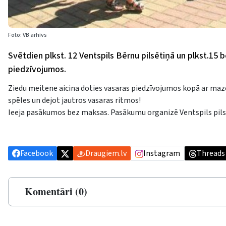
Foto: VB arhīvs
Svētdien plkst. 12 Ventspils Bērnu pilsētiņā un plkst.15 
piedzīvojumos.
Ziedu meitene aicina doties vasaras piedzīvojumos kopā ar maz
spēles un dejot jautros vasaras ritmos!
Ieeja pasākumos bez maksas. Pasākumu organizē Ventspils pilsē
Facebook
Draugiem.lv
Instagram
Threads
Komentāri (0)