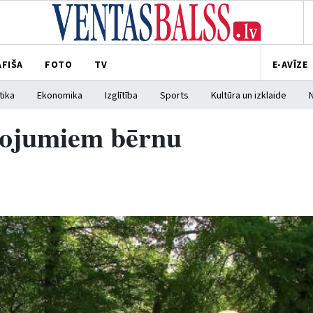
AFIŠA
FOTO
TV
E-AVĪZE
tika
Ekonomika
Izglītība
Sports
Kultūra un izklaide
īvojumiem bērnu