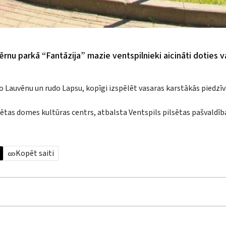
bērnu parkā “Fantāzija” mazie ventspilnieki aicināti doties 
o Lauvēnu un rudo Lapsu, kopīgi izspēlēt vasaras karstākās piedz
tas domes kultūras centrs, atbalsta Ventspils pilsētas pašvaldīb
Kopēt saiti