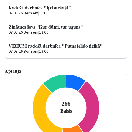
Radošā darbnīca "Ķeburkaķi"
07.08.26
|
Bērniem
|
11:00
Zinātnes šovs "Kur dūmi, tur uguns"
07.08.26
|
Bērniem
|
12:00
VIZIUM radošā darbnīca "Putns ielido fizikā"
07.08.26
|
Bērniem
|
13:00
Aptauja