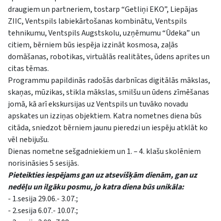
draugiem un partneriem, tostarp “Getliņi EKO”, Liepājas
ZIIC, Ventspils labiekārtošanas kombinātu, Ventspils
tehnikumu, Ventspils Augstskolu, uzņēmumu “Ūdeka” un
citiem, bērniem būs iespēja izzināt kosmosa, zaļās
domāšanas, robotikas, virtuālās realitātes, ūdens aprites un
citas tēmas.
Programmu papildinās radošās darbnīcas digitālās mākslas,
skaņas, mūzikas, stikla mākslas, smilšu un ūdens zīmēšanas
jomā, kā arī ekskursijas uz Ventspils un tuvāko novadu
apskates un izziņas objektiem. Katra nometnes diena būs
citāda, sniedzot bērniem jaunu pieredzi un iespēju atklāt ko
vēl nebijušu.
Dienas nometne sešgadniekiem un 1. – 4. klašu skolēniem
norisināsies 5 sesijās.
Pieteikties iespējams gan uz atsevišķām dienām, gan uz
nedēļu un ilgāku posmu, jo katra diena būs unikāla:
- 1.sesija 29.06.- 3.07.;
- 2.sesija 6.07.- 10.07.;