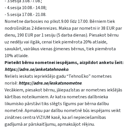
- 3.sesija 3.08.-7.08.;
- 4.sesija 10.08.- 14.08;
- 5.sesija 17.08.- 21.08.
Nometne darbosies no plkst.9.00 līdz 17.00. Bērniem tiek
nodrošinātas 2 ēdienreizes. Maksa par nometni ir 38 EUR par
dienu, 190 EUR par 1 sesiju (5 darba dienas). Piesakot bērnu
uz nedēļu vai ilgāk, cenai tiek piemērota 20% atlaide,
savukārt, vairākus vienas ģimenes bērnus, tiek piemērota
10% atlaide.
Pieteikt bērnu nometnei iespējams, aizpildot anketu šeit:
https://adre.se/anketatehnoeko
.
Neliels ieskats iepriekšējo gadu “TehnoEko” nometnes
norisē:
https://adre.se/ieskatsnometne
.
Vecākiem, piesakot bērnu, jāiepazīstas ar nometnes iekšējās
kārtības noteikumiem. Ar katra nometnes dalībnieka
likumisko pārstāvi tiks slēgts līgums par bērna dalību
nometnē. Apmaksu par dalību nometnē būs iespējams veikt
zinātnes centra VIZIUM kasē, ka arī nepieciešamības
gadījumā ar pārskaitījumu, apmaksājot rēķinu.