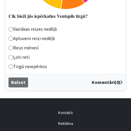
Cik bieži jūs iepērkaties Ventspils tirgū?
Vairākas reizes nedēļā
Aptuveni reizi nedēļā
Reizi mēnesī
Ļoti reti
Tirgū neiepērkos
Balsot
Komentāri(0)
Kontakti
Reklāma