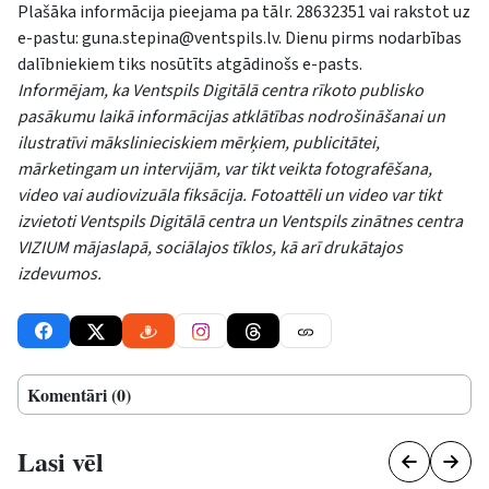
Plašāka informācija pieejama pa tālr. 28632351 vai rakstot uz
e-pastu:
guna.stepina@ventspils.lv
. Dienu pirms nodarbības
dalībniekiem tiks nosūtīts atgādinošs e-pasts.
Informējam, ka Ventspils Digitālā centra rīkoto publisko
pasākumu laikā informācijas atklātības nodrošināšanai un
ilustratīvi mākslinieciskiem mērķiem, publicitātei,
mārketingam un intervijām, var tikt veikta fotografēšana,
video vai audiovizuāla fiksācija. Fotoattēli un video var tikt
izvietoti Ventspils Digitālā centra un Ventspils zinātnes centra
VIZIUM mājaslapā, sociālajos tīklos, kā arī drukātajos
izdevumos.
Komentāri (0)
Lasi vēl