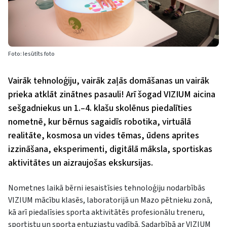
Foto: Iesūtīts foto
Vairāk tehnoloģiju, vairāk zaļās domāšanas un vairāk
prieka atklāt zinātnes pasauli! Arī šogad VIZIUM aicina
sešgadniekus un 1.–4. klašu skolēnus piedalīties
nometnē, kur bērnus sagaidīs robotika, virtuālā
realitāte, kosmosa un vides tēmas, ūdens aprites
izzināšana, eksperimenti, digitālā māksla, sportiskas
aktivitātes un aizraujošas ekskursijas.
Nometnes laikā bērni iesaistīsies tehnoloģiju nodarbībās
VIZIUM mācību klasēs, laboratorijā un Mazo pētnieku zonā,
kā arī piedalīsies sporta aktivitātēs profesionālu treneru,
sportistu un sporta entuziastu vadībā. Sadarbībā ar VIZIUM