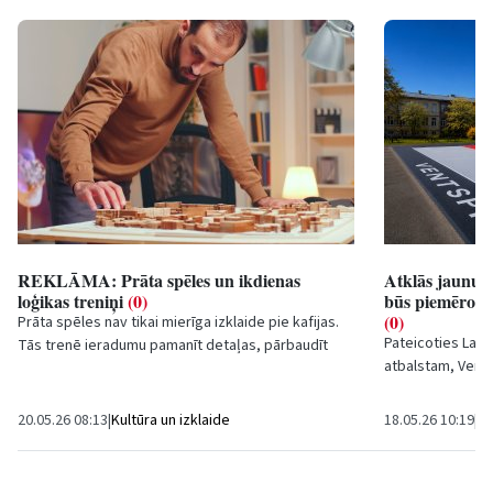
REKLĀMA: Prāta spēles un ikdienas
Atklās jaunu 
loģikas treniņi
(0)
būs piemērots 
(0)
Prāta spēles nav tikai mierīga izklaide pie kafijas.
Pateicoties Latv
Tās trenē ieradumu pamanīt detaļas, pārbaudīt
atbalstam, Vent
pirmo domu un nesteigties ar atbildi. Tieši...
3×3 basketbola 
piemērots...
20.05.26 08:13
|
Kultūra un izklaide
18.05.26 10:19
|
Sp