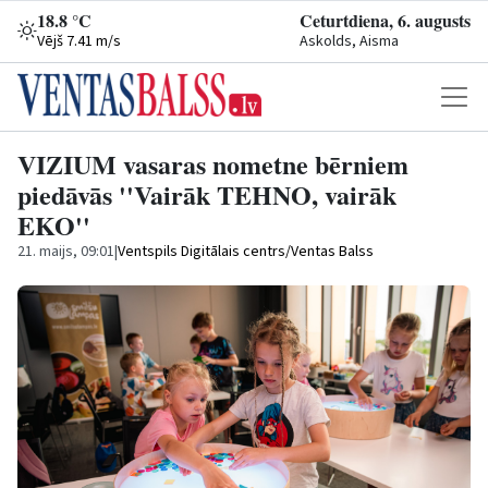
18.8 °C
Ceturtdiena, 6. augusts
Vējš 7.41 m/s
Askolds, Aisma
VIZIUM vasaras nometne bērniem
piedāvās ''Vairāk TEHNO, vairāk
EKO''
21. maijs, 09:01
|
Ventspils Digitālais centrs/Ventas Balss