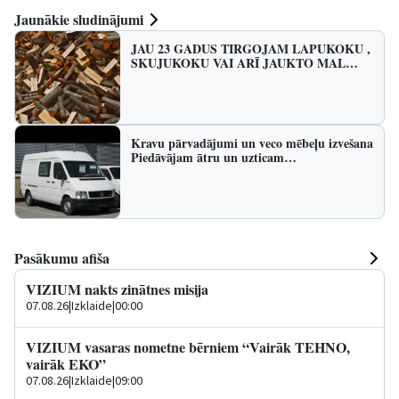
Jaunākie sludinājumi
JAU 23 GADUS TIRGOJAM LAPUKOKU ,
SKUJUKOKU VAI ARĪ JAUKTO MAL…
Kravu pārvadājumi un veco mēbeļu izvešana
Piedāvājam ātru un uzticam…
Pasākumu afiša
VIZIUM nakts zinātnes misija
07.08.26
|
Izklaide
|
00:00
VIZIUM vasaras nometne bērniem “Vairāk TEHNO,
vairāk EKO”
07.08.26
|
Izklaide
|
09:00