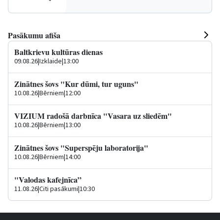
Pasākumu afiša
Baltkrievu kultūras dienas
09.08.26
|
Izklaide
|
13:00
Zinātnes šovs "Kur dūmi, tur uguns"
10.08.26
|
Bērniem
|
12:00
VIZIUM radošā darbnīca "Vasara uz sliedēm"
10.08.26
|
Bērniem
|
13:00
Zinātnes šovs "Superspēju laboratorija"
10.08.26
|
Bērniem
|
14:00
"Valodas kafejnīca”
11.08.26
|
Citi pasākumi
|
10:30