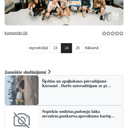
Komentāri (0)
Iepriekšējā
23
24
25
Nākamā
Jaunākie sludinājumi
Šķeldas un apaļkoksnes pārvadājumi-
Kurzemē . Darbs autovaditājam ar pi…
Nopirkšu senlietas,padomju laika
suvenīrus,pastkartes,apsveikuma kartiņ…