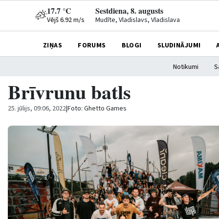
17.7 °C
Sestdiena, 8. augusts
Vējš 6.92 m/s
Mudīte, Vladislavs, Vladislava
ZIŅAS
FORUMS
BLOGI
SLUDINĀJUMI
Notikumi
S
Brīvrunu batls
25. jūlijs, 09:06, 2022
|
Foto: Ghetto Games