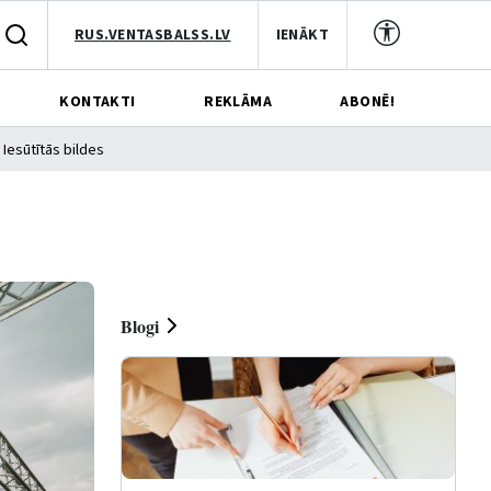
RUS.VENTASBALSS.LV
IENĀKT
KONTAKTI
REKLĀMA
ABONĒ!
Iesūtītās bildes
Blogi