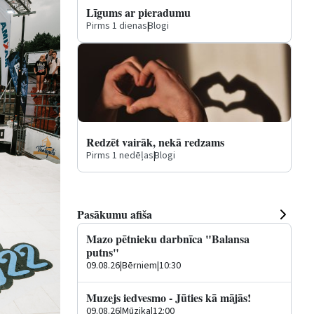
Līgums ar pieradumu
Pirms 1 dienas
|
Blogi
Redzēt vairāk, nekā redzams
Pirms 1 nedēļas
|
Blogi
Pasākumu afiša
Mazo pētnieku darbnīca "Balansa
putns"
09.08.26
|
Bērniem
|
10:30
Muzejs iedvesmo - Jūties kā mājās!
09.08.26
|
Mūzika
|
12:00