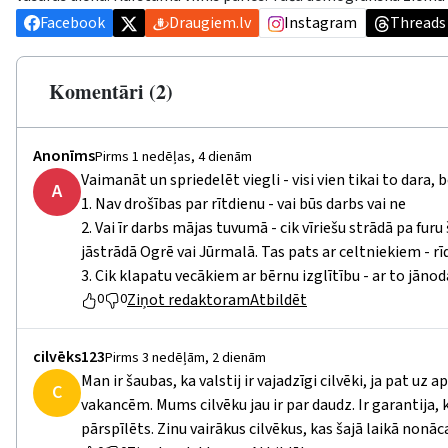
Facebook
Draugiem.lv
Instagram
Threads
Komentāri (2)
Anonīms
Pirms 1 nedēļas, 4 dienām
Vaimanāt un spriedelēt viegli - visi vien tikai to dara,
A
1. Nav drošības par rītdienu - vai būs darbs vai ne
2. Vai īr darbs mājas tuvumā - cik vīriešu strādā pa f
jāstrādā Ogrē vai Jūrmalā. Tas pats ar celtniekiem - rīd
3. Cik klapatu vecākiem ar bērnu izglītību - ar to jānoda
Ziņot redaktoram
Atbildēt
0
0
cilvēks123
Pirms 3 nedēļām, 2 dienām
Man ir šaubas, ka valstij ir vajadzīgi cilvēki, ja pat uz
C
vakancēm. Mums cilvēku jau ir par daudz. Ir garantija
pārspīlēts. Zinu vairākus cilvēkus, kas šajā laikā nonāca