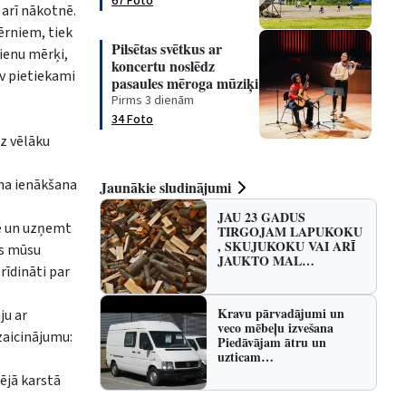
67 Foto
 arī nākotnē.
ērniem, tiek
Pilsētas svētkus ar
vienu mērķi,
koncertu noslēdz
av pietiekami
pasaules mēroga mūziķi
Pirms 3 dienām
34 Foto
uz vēlāku
rna ienākšana
Jaunākie sludinājumi
JAU 23 GADUS
lē un uzņemt
TIRGOJAM LAPUKOKU
, SKUJUKOKU VAI ARĪ
as mūsu
JAUKTO MAL…
rīdināti par
Kravu pārvadājumi un
ju ar
veco mēbeļu izvešana
zaicinājumu:
Piedāvājam ātru un
uzticam…
ējā karstā