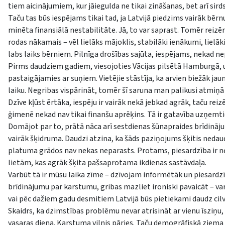
tiem aicinājumiem, kur jāiegulda ne tikai zināšanas, bet arī sird
Taču tas būs iespējams tikai tad, ja Latvijā piedzims vairāk bē
minēta finansiālā nestabilitāte. Jā, to var saprast. Tomēr reizēm
rodas nākamais – vēl lielāks mājoklis, stabilāki ienākumi, lielāk
labs laiks bērniem. Pilnīga drošības sajūta, iespējams, nekad ne
Pirms daudziem gadiem, viesojoties Vācijas pilsētā Hamburgā, u
pastaigājamies ar suņiem. Vietējie stāstīja, ka arvien biežāk ja
laiku. Negribas vispārināt, tomēr šī saruna man palikusi atmiņā l
Dzīve kļūst ērtāka, iespēju ir vairāk nekā jebkad agrāk, taču r
ģimenē nekad nav tikai finanšu aprēķins. Tā ir gatavība uzņemti
Domājot par to, prātā nāca arī sestdienas šūnapraides brīdināj
vairāk šķidruma. Daudzi atzina, ka šāds paziņojums šķitis nedaud
platuma grādos nav nekas neparasts. Protams, piesardzība ir ne
lietām, kas agrāk šķita pašsaprotama ikdienas sastāvdaļa.
Varbūt tā ir mūsu laika zīme – dzīvojam informētāk un piesardzīgā
brīdinājumu par karstumu, gribas mazliet ironiski pavaicāt – va
vai pēc dažiem gadu desmitiem Latvijā būs pietiekami daudz cil
Skaidrs, ka dzimstības problēmu nevar atrisināt ar vienu īsziņu,
vasaras diena. Karstuma vilnis pāries. Taču demogrāfiskā ziema 