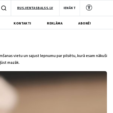
RUS.VENTASBALSS.LV
IENĀKT
KONTAKTI
REKLĀMA
ABONĒ!
imšanas vietu un sajust lepnumu par pilsētu, kurā esam nākuši
kļūst mazāk.