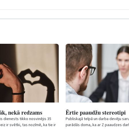
āk, nekā redzams
Ērtie paaudžu stereotipi
is dienests tikko nosvinējis 35
Publiskajā telpā un darba devēju sar
reiz ir svētki, tas nozīmē, ka tie ir
parādās doma, ka ar Z paaudzes dar