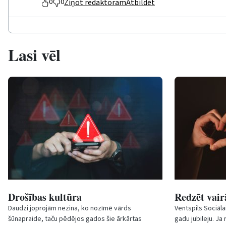
Ziņot redaktoram
Atbildēt
0
0
Lasi vēl
Drošības kultūra
Redzēt vair
Daudzi joprojām nezina, ko nozīmē vārds
Ventspils Sociāla
šūnapraide
, taču pēdējos gados šie ārkārtas
gadu jubileju. Ja 