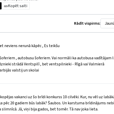
Kopēt saiti
Rādīt vispirms:
 bet neviens nerunā kāpēc , Es teikšu
uru šoferiem , autobusu šoferiem. Vai normāli ka autobusa vadītājam
znieki strādā Ventspilī , bet ventspilnieki - Rīgā vai Valmierā
rbijās valstij un skolai
 apkopējas vakanci uz šo brīdi konkurss 10 cilvēki. Kur, nu vēl uz labā
, ka pēc 20 gadiem būs labāk? Šaubos. Un karstuma brīdinājums nebi
 slimnīcā. Jā, viņi bija gados, bet tomēr. Tā nav joka lieta.