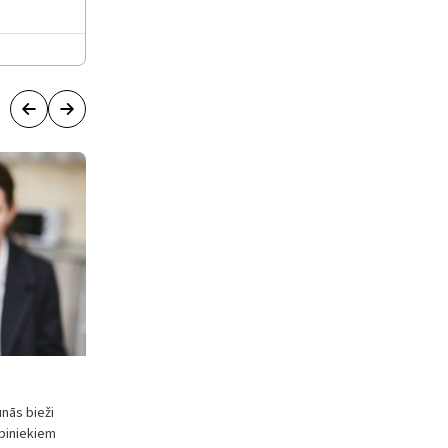
unās bieži
biniekiem