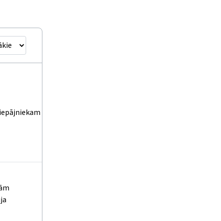
 liepājniekam
kām
ja