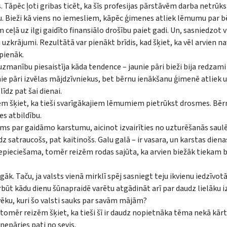
s. Tāpēc ļoti gribas ticēt, ka šīs profesijas pārstāvēm darba netrūks
rnu. Bieži kā viens no iemesliem, kāpēc ģimenes atliek lēmumu par b
 ceļā uz ilgi gaidīto finansiālo drošību paiet gadi. Un, sasniedzot 
i uzkrājumi. Rezultātā var pienākt brīdis, kad šķiet, ka vēl arvien n
pienāk.
zmanību piesaistīja kāda tendence – jaunie pāri bieži bija redzami
unie pāri izvēlas mājdzīvniekus, bet bērnu ienākšanu ģimenē atliek 
īdz pat šai dienai.
eizēm šķiet, ka tieši svarīgākajiem lēmumiem pietrūkst drosmes. Bē
es atbildību.
ums par gaidāmo karstumu, aicinot izvairīties no uzturēšanās sau
z satraucošs, pat kaitinošs. Galu galā – ir vasara, un karstas dien
pieciešama, tomēr reizēm rodas sajūta, ka arvien biežāk tiekam b
k. Taču, ja valsts vienā mirklī spēj sasniegt teju ikvienu iedzīvotā
rbūt kādu dienu šūnapraidē varētu atgādināt arī par daudz lielāku i
vēku, kuri šo valsti sauks par savām mājām?
 tomēr reizēm šķiet, ka tieši šī ir daudz nopietnāka tēma nekā kārt
nepāries pati no sevis.