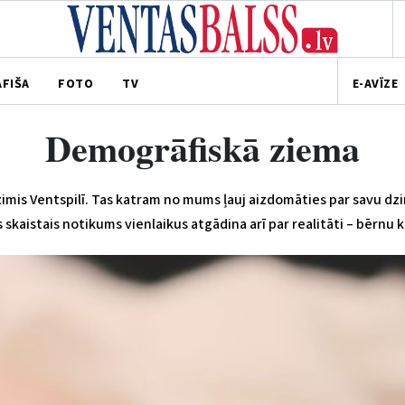
AFIŠA
FOTO
TV
E-AVĪZE
Demogrāfiskā ziema
imis Ventspilī
. Tas katram no mums ļauj aizdomāties par savu dz
s skaistais notikums vienlaikus atgādina arī par realitāti – bērnu 