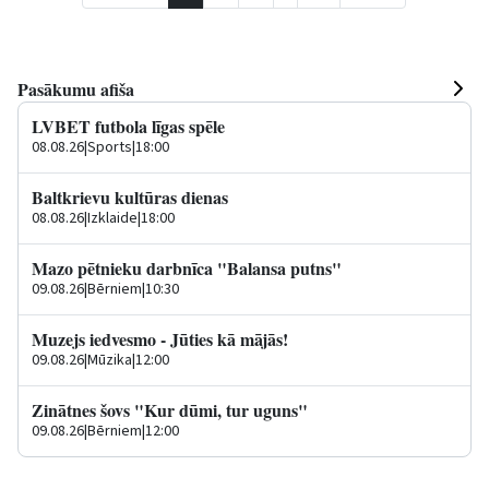
Pasākumu afiša
LVBET futbola līgas spēle
08.08.26
|
Sports
|
18:00
Baltkrievu kultūras dienas
08.08.26
|
Izklaide
|
18:00
Mazo pētnieku darbnīca "Balansa putns"
09.08.26
|
Bērniem
|
10:30
Muzejs iedvesmo - Jūties kā mājās!
09.08.26
|
Mūzika
|
12:00
Zinātnes šovs "Kur dūmi, tur uguns"
09.08.26
|
Bērniem
|
12:00