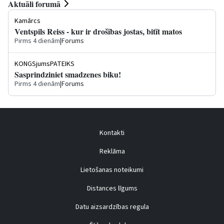
Aktuāli forumā
Kamārcs
Ventspils Reiss - kur ir drošības jostas, bitīt matos
Pirms 4 dienām
|
Forums
KONGSjumsPATEIKS
Sasprindziniet smadzenes biku!
Pirms 4 dienām
|
Forums
Kontakti
Reklāma
Lietošanas noteikumi
Distances līgums
Datu aizsardzības regula