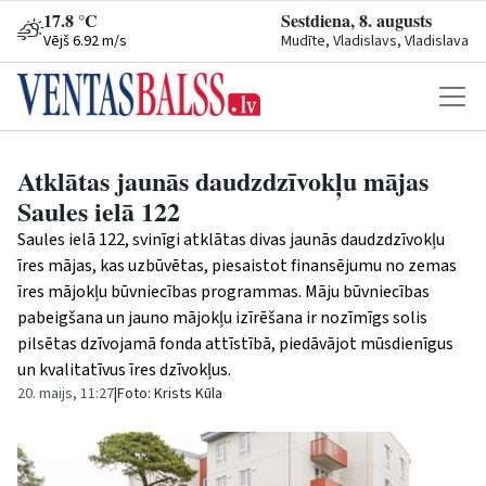
17.8 °C
Sestdiena, 8. augusts
Vējš 6.92 m/s
Mudīte, Vladislavs, Vladislava
Atklātas jaunās daudzdzīvokļu mājas
Saules ielā 122
Saules ielā 122, svinīgi atklātas divas jaunās daudzdzīvokļu
īres mājas, kas uzbūvētas, piesaistot finansējumu no zemas
īres mājokļu būvniecības programmas. Māju būvniecības
pabeigšana un jauno mājokļu izīrēšana ir nozīmīgs solis
pilsētas dzīvojamā fonda attīstībā, piedāvājot mūsdienīgus
un kvalitatīvus īres dzīvokļus.
20. maijs, 11:27
|
Foto: Krists Kūla