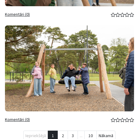
Komentāri (0)
Komentāri (0)
Iepriekšējā
1
2
3
...
10
Nākamā