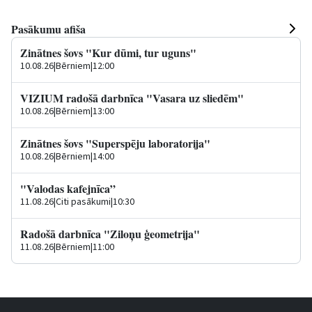
Pasākumu afiša
Zinātnes šovs "Kur dūmi, tur uguns"
10.08.26
|
Bērniem
|
12:00
VIZIUM radošā darbnīca "Vasara uz sliedēm"
10.08.26
|
Bērniem
|
13:00
Zinātnes šovs "Superspēju laboratorija"
10.08.26
|
Bērniem
|
14:00
"Valodas kafejnīca”
11.08.26
|
Citi pasākumi
|
10:30
Radošā darbnīca "Ziloņu ģeometrija"
11.08.26
|
Bērniem
|
11:00