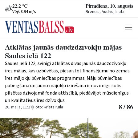
22.2 °C
Pirmdiena, 10. augusts
Vējš 8.94 m/s
Brencis, Audris, Inuta
Atklātas jaunās daudzdzīvokļu mājas
Saules ielā 122
Saules ielā 122, svinīgi atklātas divas jaunās daudzdzīvokļu
īres mājas, kas uzbūvētas, piesaistot finansējumu no zemas
īres mājokļu būvniecības programmas. Māju būvniecības
pabeigšana un jauno mājokļu izīrēšana ir nozīmīgs solis
pilsētas dzīvojamā fonda attīstībā, piedāvājot mūsdienīgus
un kvalitatīvus īres dzīvokļus.
8 / 86
20. maijs, 11:27
|
Foto: Krists Kūla