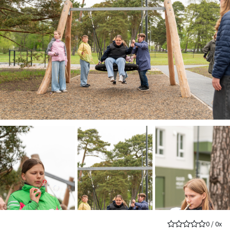
0
/
0
x