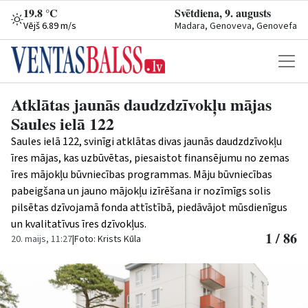
19.8 °C
Svētdiena, 9. augusts
Vējš 6.89 m/s
Madara, Genoveva, Genovefa
Atklātas jaunās daudzdzīvokļu mājas
Saules ielā 122
Saules ielā 122, svinīgi atklātas divas jaunās daudzdzīvokļu
īres mājas, kas uzbūvētas, piesaistot finansējumu no zemas
īres mājokļu būvniecības programmas. Māju būvniecības
pabeigšana un jauno mājokļu izīrēšana ir nozīmīgs solis
pilsētas dzīvojamā fonda attīstībā, piedāvājot mūsdienīgus
un kvalitatīvus īres dzīvokļus.
1 / 86
20. maijs, 11:27
|
Foto: Krists Kūla