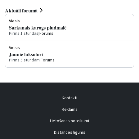
Aktuāli forumā
Viesis
Sarkanais karogs pludmalē
Pirms 1 stundas
|
Forums
Viesis
Jaunie luksofori
Pirms 5 stundām
|
Forums
Kontakti
Reklāma
Lietošanas noteikumi
Distances līgums