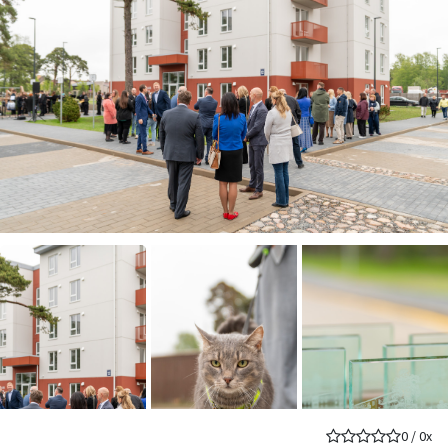
0
/
0
x