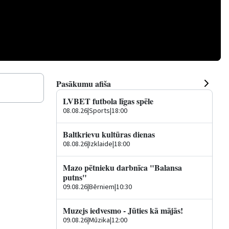
Pasākumu afiša
LVBET futbola līgas spēle
08.08.26
|
Sports
|
18:00
Baltkrievu kultūras dienas
08.08.26
|
Izklaide
|
18:00
Mazo pētnieku darbnīca "Balansa
putns"
09.08.26
|
Bērniem
|
10:30
Muzejs iedvesmo - Jūties kā mājās!
09.08.26
|
Mūzika
|
12:00