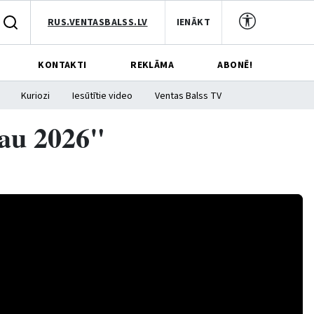
RUS.VENTASBALSS.LV
IENĀKT
KONTAKTI
REKLĀMA
ABONĒ!
Kuriozi
Iesūtītie video
Ventas Balss TV
dau 2026"