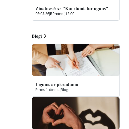
Zinātnes šovs "Kur dūmi, tur uguns"
09.08.26
|
Bērniem
|
12:00
Blogi
Līgums ar pieradumu
Pirms 1 dienas
|
Blogi