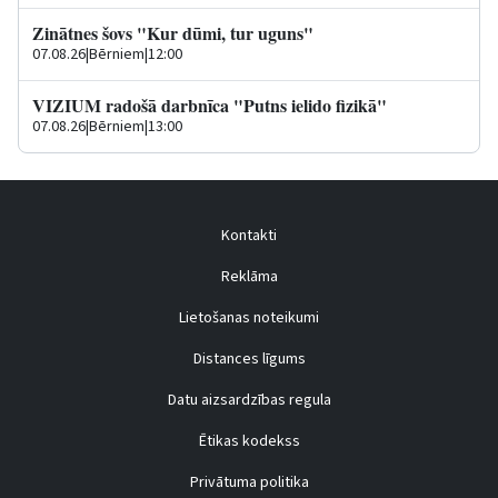
Zinātnes šovs "Kur dūmi, tur uguns"
07.08.26
|
Bērniem
|
12:00
VIZIUM radošā darbnīca "Putns ielido fizikā"
07.08.26
|
Bērniem
|
13:00
Kontakti
Reklāma
Lietošanas noteikumi
Distances līgums
Datu aizsardzības regula
Ētikas kodekss
Privātuma politika