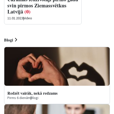
svin pirmos Ziemassvētkus
Latvijā
(0)
11.01.2023
|
Video
Blogi
Redzēt vairāk, nekā redzams
Pirms 6 dienām
|
Blogi