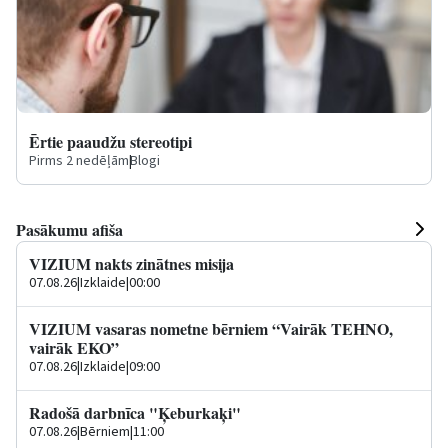
Ērtie paaudžu stereotipi
Pirms 2 nedēļām
|
Blogi
Pasākumu afiša
VIZIUM nakts zinātnes misija
07.08.26
|
Izklaide
|
00:00
VIZIUM vasaras nometne bērniem “Vairāk TEHNO,
vairāk EKO”
07.08.26
|
Izklaide
|
09:00
Radošā darbnīca "Ķeburkaķi"
07.08.26
|
Bērniem
|
11:00