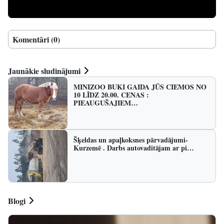
Komentāri (0)
Jaunākie sludinājumi
MINIZOO BUKI GAIDA JŪS CIEMOS NO
10 LĪDZ 20.00. CENAS :
PIEAUGUŠAJIEM…
Šķeldas un apaļkoksnes pārvadājumi-
Kurzemē . Darbs autovaditājam ar pi…
Blogi