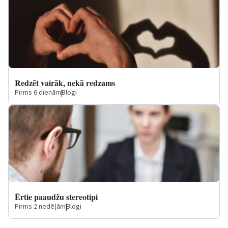
Redzēt vairāk, nekā redzams
Pirms 6 dienām
|
Blogi
Ērtie paaudžu stereotipi
Pirms 2 nedēļām
|
Blogi