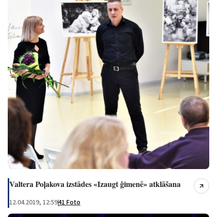
Valtera Poļakova izstādes «Izaugt ģimenē» atklāšana
12.04.2019, 12:59
|
41 Foto