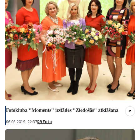
Fotokluba "Moments" izstādes "Ziedošās" atklāšana
06.03.2019, 22:37
|
29 Foto