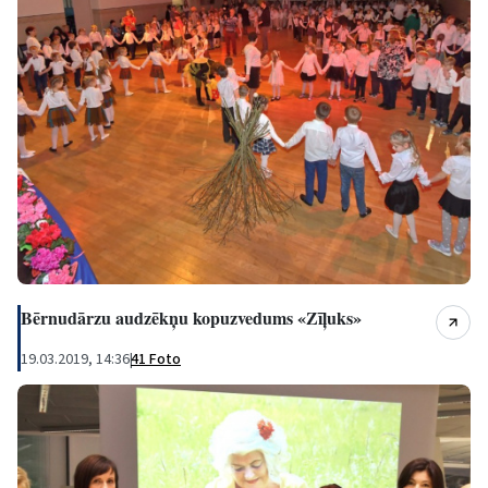
Bērnudārzu audzēkņu kopuzvedums «Zīļuks»
19.03.2019, 14:36
|
41 Foto