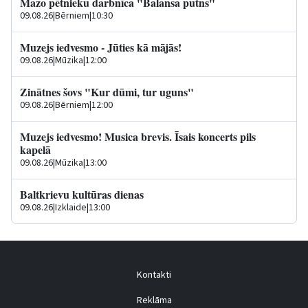
Mazo pētnieku darbnīca "Balansa putns"
09.08.26
|
Bērniem
|
10:30
Muzejs iedvesmo - Jūties kā mājās!
09.08.26
|
Mūzika
|
12:00
Zinātnes šovs "Kur dūmi, tur uguns"
09.08.26
|
Bērniem
|
12:00
Muzejs iedvesmo! Musica brevis. Īsais koncerts pils
kapelā
09.08.26
|
Mūzika
|
13:00
Baltkrievu kultūras dienas
09.08.26
|
Izklaide
|
13:00
Kontakti
Reklāma