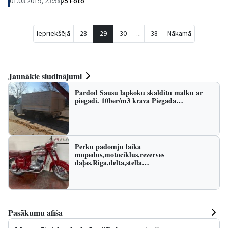
01.03.2019, 23:58
|
25 Foto
Iepriekšējā
28
29
30
...
38
Nākamā
Jaunākie sludinājumi
Pārdod Sausu lapkoku skalditu malku ar
piegādi. 10ber/m3 krava Piegādā…
Pērku padomju laika
mopēdus,motociklus,rezerves
daļas.Riga,delta,stella…
Pasākumu afiša