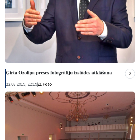
Ģirta Ozoliņa preses fotogrāfiju izstādes atklāšana
22.03.2019, 22:19
|
21 Foto