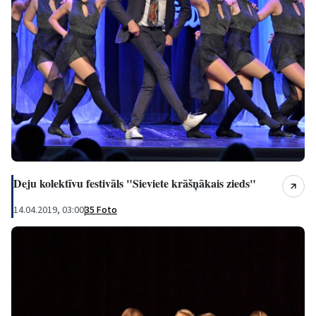
Deju kolektīvu festivāls "Sieviete krāšņākais zieds"
14.04.2019, 03:00
|
35 Foto