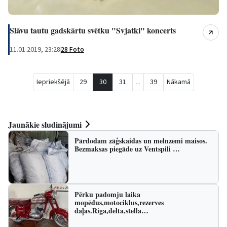
Slāvu tautu gadskārtu svētku "Svjatki" koncerts
11.01.2019, 23:28
|
28 Foto
Iepriekšējā
29
30
31
...
39
Nākamā
Jaunākie sludinājumi
Pārdodam zāģskaidas un melnzemi maisos.
Bezmaksas piegāde uz Ventspili …
Pērku padomju laika
mopēdus,motociklus,rezerves
daļas.Riga,delta,stella…