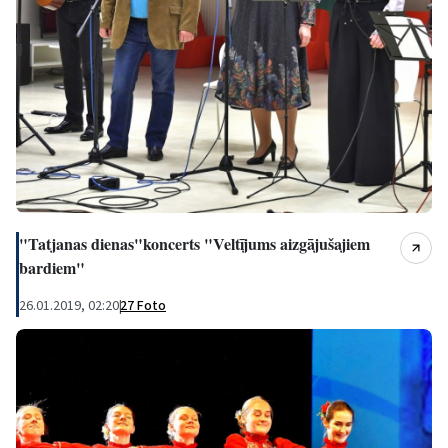
"Tatjanas dienas"koncerts "Veltījums aizgājušajiem
bardiem"
26.01.2019, 02:20
|
27 Foto