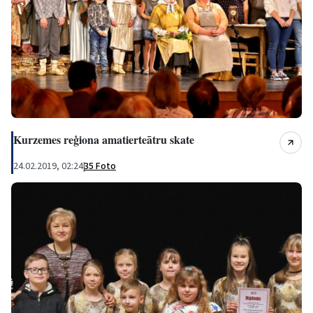
Kurzemes reģiona amatierteātru skate
24.02.2019, 02:24
|
35 Foto