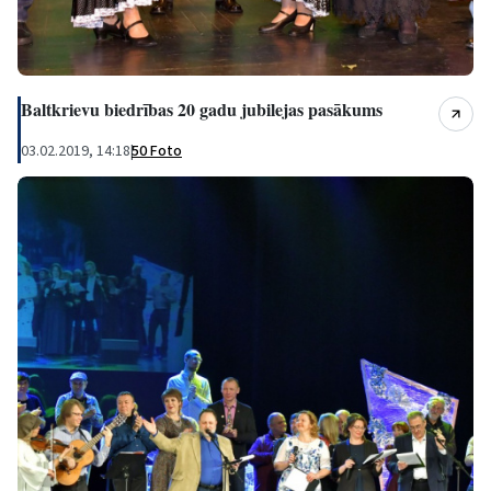
Baltkrievu biedrības 20 gadu jubilejas pasākums
03.02.2019, 14:18
|
50 Foto