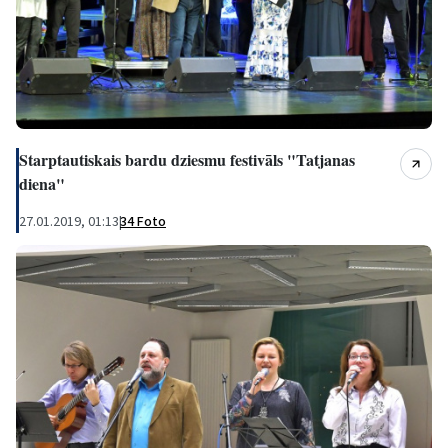
Starptautiskais bardu dziesmu festivāls "Tatjanas
diena"
27.01.2019, 01:13
|
34 Foto