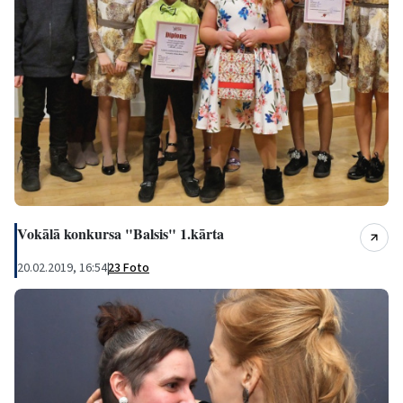
Vokālā konkursa "Balsis" 1.kārta
20.02.2019, 16:54
|
23 Foto