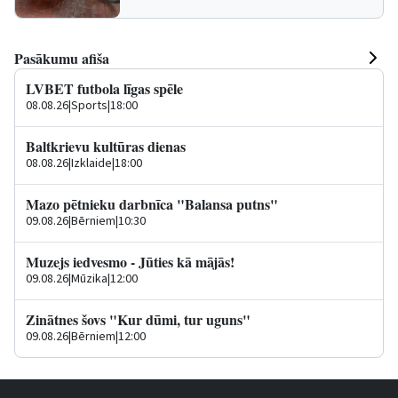
Pasākumu afiša
LVBET futbola līgas spēle
08.08.26
|
Sports
|
18:00
Baltkrievu kultūras dienas
08.08.26
|
Izklaide
|
18:00
Mazo pētnieku darbnīca "Balansa putns"
09.08.26
|
Bērniem
|
10:30
Muzejs iedvesmo - Jūties kā mājās!
09.08.26
|
Mūzika
|
12:00
Zinātnes šovs "Kur dūmi, tur uguns"
09.08.26
|
Bērniem
|
12:00