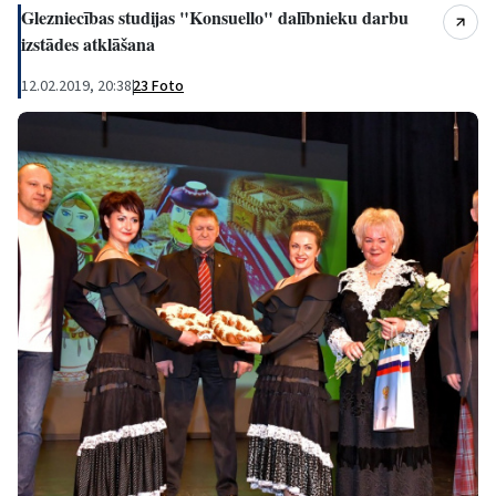
Glezniecības studijas "Konsuello" dalībnieku darbu
izstādes atklāšana
12.02.2019, 20:38
|
23 Foto