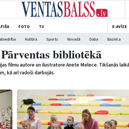
AFIŠA
FOTO
TV
E-AVĪZE
abiedrība
Kultūra
Sports
Novadā
Daba
Baznīca
 Pārventas bibliotēkā
jas filmu autore un ilustratore Anete Melece. Tikšanās laik
ēm, kā arī radoši darbojās.