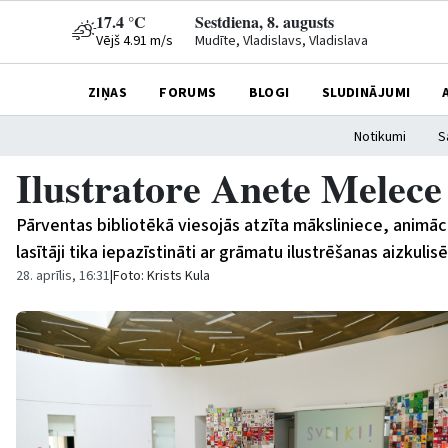
17.4 °C
Sestdiena, 8. augusts
Vējš 4.91 m/s
Mudīte, Vladislavs, Vladislava
ZIŅAS
FORUMS
BLOGI
SLUDINĀJUMI
Notikumi
S
Ilustratore Anete Melece
Pārventas bibliotēkā viesojās atzīta māksliniece, animāci
lasītāji tika iepazīstināti ar grāmatu ilustrēšanas aizkulis
28. aprīlis, 16:31
|
Foto: Krists Kula