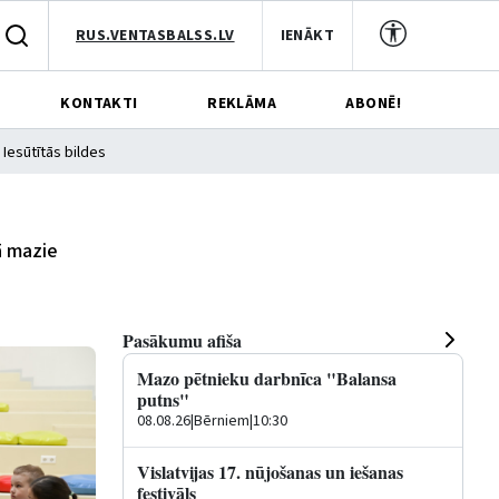
RUS.VENTASBALSS.LV
IENĀKT
KONTAKTI
REKLĀMA
ABONĒ!
Iesūtītās bildes
ā mazie
Pasākumu afiša
Mazo pētnieku darbnīca "Balansa
putns"
08.08.26
|
Bērniem
|
10:30
Vislatvijas 17. nūjošanas un iešanas
festivāls