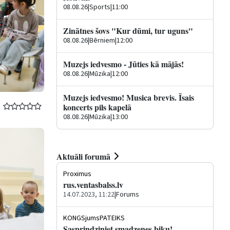
08.08.26
|
Sports
|
11:00
Zinātnes šovs "Kur dūmi, tur uguns"
08.08.26
|
Bērniem
|
12:00
Muzejs iedvesmo - Jūties kā mājās!
08.08.26
|
Mūzika
|
12:00
Muzejs iedvesmo! Musica brevis. Īsais
koncerts pils kapelā
08.08.26
|
Mūzika
|
13:00
Aktuāli forumā
Proximus
rus.ventasbalss.lv
14.07.2023, 11:22
|
Forums
KONGSjumsPATEIKS
Sasprindziniet smadzenes biku!