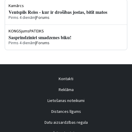
Kamārcs
Ventspils Reiss - kur ir drošības jostas, bitīt matos
Pirms 4 dienām
|
Forums
KONGSjumsPATEIKS
Sasprindziniet smadzenes biku!
Pirms 4 dienām
|
Forums
Kontakti
Reklāma
Lietošanas noteikumi
Distances līgums
Datu aizsardzības regula