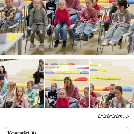
0
/
0
x
Komentāri (0)