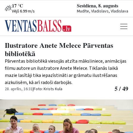
17 °C
Sestdiena, 8. augusts
Vējš 6.99 m/s
Mudīte, Vladislavs, Vladislava
Ilustratore Anete Melece Pārventas
bibliotēkā
Pārventas bibliotēkā viesojās atzīta māksliniece, animācijas
filmu autore un ilustratore Anete Melece. Tikšanās laikā
mazie lasītāji tika iepazīstināti ar grāmatu ilustrēšanas
aizkulisēm, kā arī radoši darbojās.
5 / 49
28. aprīlis, 16:31
|
Foto: Krists Kula