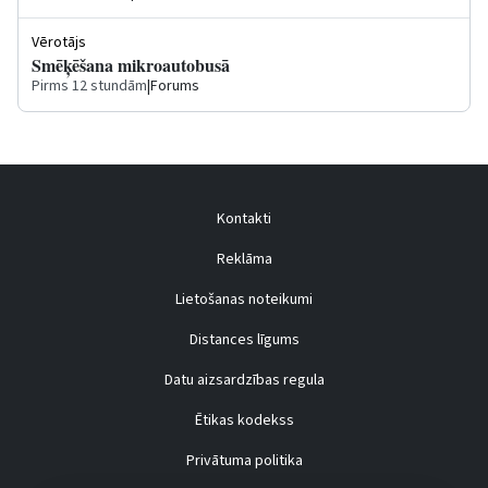
Vērotājs
Smēķēšana mikroautobusā
Pirms 12 stundām
|
Forums
Kontakti
Reklāma
Lietošanas noteikumi
Distances līgums
Datu aizsardzības regula
Ētikas kodekss
Privātuma politika