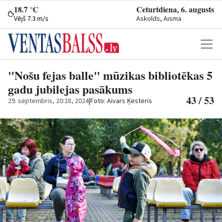
18.7 °C
Ceturtdiena, 6. augusts
Vējš 7.3 m/s
Askolds, Aisma
"Nošu fejas balle" mūzikas bibliotēkas 5
gadu jubilejas pasākums
43 / 53
29. septembris, 20:28, 2024
|
Foto: Aivars Ķesteris