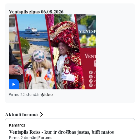
Ventspils ziņas 06.08.2026
Pirms 22 stundām
|
Video
Aktuāli forumā
Kamārcs
Ventspils Reiss - kur ir drošības jostas, bitīt matos
Pirms 2 dienām
|
Forums