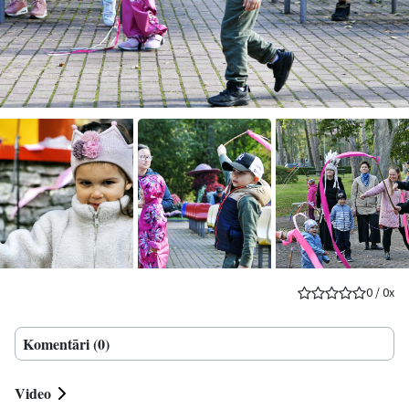
0
/
0
x
Komentāri (0)
Video