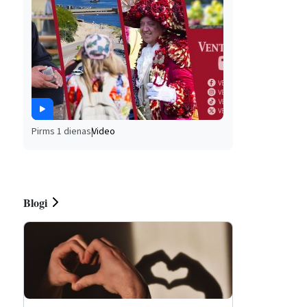
Pirms 1 dienas
|
Video
Blogi