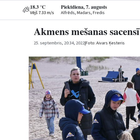
18.3 °C
Piektdiena, 7. augusts
Vējš 7.33 m/s
Alfrēds, Madars, Fredis
Akmens mešanas sacensī
25. septembris, 20:34, 2022
|
Foto: Aivars Ķesteris