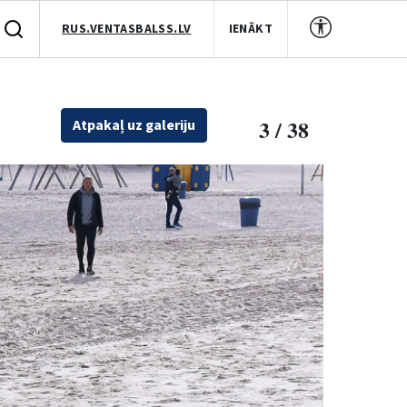
RUS.VENTASBALSS.LV
IENĀKT
3 / 38
Atpakaļ uz galeriju