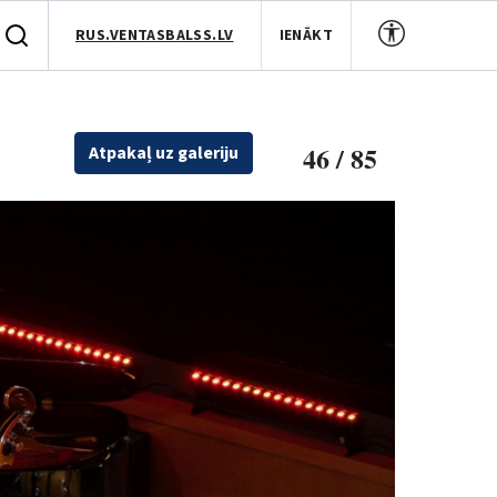
RUS.VENTASBALSS.LV
IENĀKT
46 / 85
Atpakaļ uz galeriju