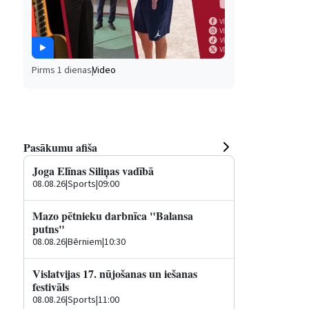
Pirms 1 dienas
|
Video
Pasākumu afiša
Joga Elīnas Siliņas vadībā
08.08.26
|
Sports
|
09:00
Mazo pētnieku darbnīca "Balansa
putns"
08.08.26
|
Bērniem
|
10:30
Vislatvijas 17. nūjošanas un iešanas
festivāls
08.08.26
|
Sports
|
11:00