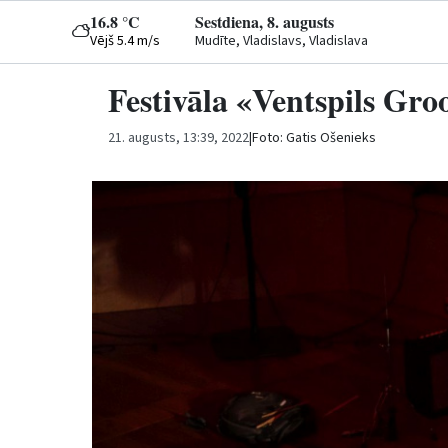
16.8 °C
Sestdiena, 8. augusts
Vējš 5.4 m/s
Mudīte, Vladislavs, Vladislava
Festivāla «Ventspils Gr
21. augusts, 13:39, 2022
|
Foto: Gatis Ošenieks