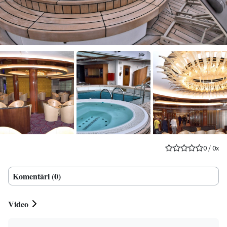
0
/
0
x
Komentāri (0)
Video