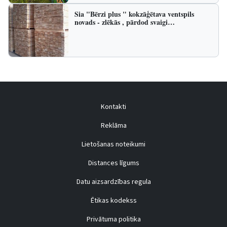
Sia "Bērzi plus " kokzāģētava ventspils
novads - zlēkās , pārdod svaigi…
Kontakti
Reklāma
Lietošanas noteikumi
Distances līgums
Datu aizsardzības regula
Ētikas kodekss
Privātuma politika