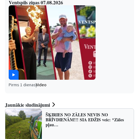
Ventspils ziņas 07.08.2026
Pirms 1 dienas
|
Video
Jaunākie sludinājumi
ŠĶIRIES NO ZĀLES NEVIS NO
BRĪVDIENĀM!!! SIA EDŽIS veic: *Zāles
pļau…