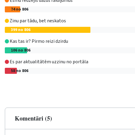
Esmu redzējis dažus raidījumus
74 no 806
Zinu par tādu, bet neskatos
399 no 806
Kas tas ir? Pirmo reizi dzirdu
106 no 806
Es par aktualitātēm uzzinu no portāla
58 no 806
Komentāri (5)