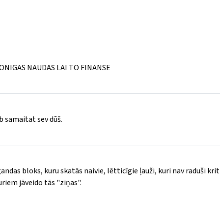
ONIGAS NAUDAS LAI TO FINANSE
b samaitat sev dūš.
ndas bloks, kuru skatās naivie, lētticīgie ļauži, kuri nav raduši krit
kuriem jāveido tās "ziņas".