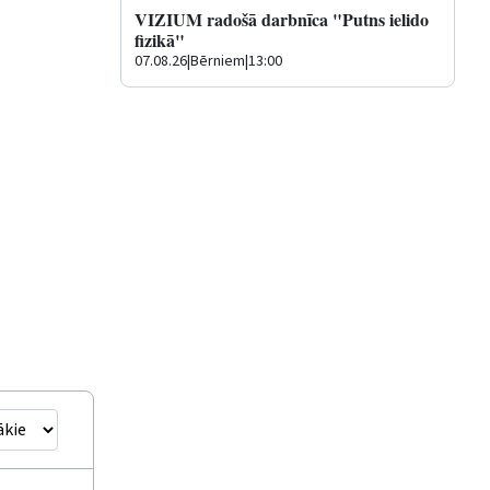
VIZIUM radošā darbnīca "Putns ielido
fizikā"
07.08.26
|
Bērniem
|
13:00