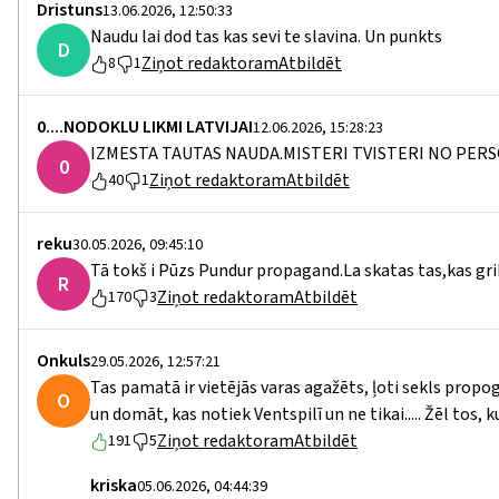
Dristuns
13.06.2026, 12:50:33
Naudu lai dod tas kas sevi te slavina. Un punkts
D
Ziņot redaktoram
Atbildēt
8
1
0....NODOKLU LIKMI LATVIJAI
12.06.2026, 15:28:23
IZMESTA TAUTAS NAUDA.MISTERI TVISTERI NO PERS
0
Ziņot redaktoram
Atbildēt
40
1
reku
30.05.2026, 09:45:10
Tā tokš i Pūzs Pundur propagand.La skatas tas,kas gri
R
Ziņot redaktoram
Atbildēt
170
3
Onkuls
29.05.2026, 12:57:21
Tas pamatā ir vietējās varas agažēts, ļoti sekls propoga
O
un domāt, kas notiek Ventspilī un ne tikai..... Žēl tos, 
Ziņot redaktoram
Atbildēt
191
5
kriska
05.06.2026, 04:44:39