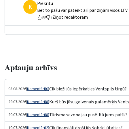
Piekrītu
K
Bet to pašu var pateikt arī par ziņām visos LTV
Ziņot redaktoram
88
3
Aptauju arhīvs
Cik bieži jūs iepērkaties Ventspils tirgū?
03.08.2026
|
Komentāri(0)
Kurš būs jūsu galvenais galamērķis Vents
29.07.2026
|
Komentāri(8)
Tūrisma sezona jau pusē. Kā jums patīk?
20.07.2026
|
Komentāri(8)
Cik finansiāli droši jūs šobrīd jūtaties?
10.07.2026
|
Komentāri(2)