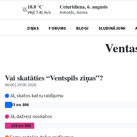
18.8 °C
Ceturtdiena, 6. augusts
Vējš 7.41 m/s
Askolds, Aisma
ZIŅAS
FORUMS
BLOGI
SLUDINĀJUMI
Ventas
Vai skatāties “Ventspils ziņas”?
00:00 | 29.05.2026
Jā, skatos katru raidījumu
33 no 806
Jā, dažreiz noskatos
136 no 806