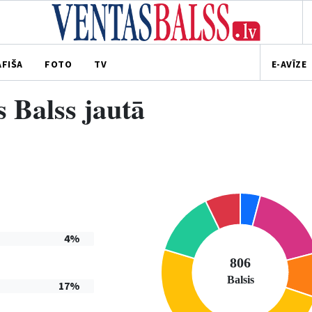
AFIŠA
FOTO
TV
E-AVĪZE
 Balss jautā
4%
17%