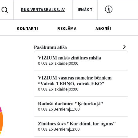
RUS.VENTASBALSS.LV
IENĀKT
KONTAKTI
REKLĀMA
ABONĒ!
Pasākumu afiša
VIZIUM nakts zinātnes misija
07.08.26
|
Izklaide
|
00:00
VIZIUM vasaras nometne bērniem
“Vairāk TEHNO, vairāk EKO”
07.08.26
|
Izklaide
|
09:00
Radošā darbnīca "Ķeburkaķi"
07.08.26
|
Bērniem
|
11:00
Zinātnes šovs "Kur dūmi, tur uguns"
07.08.26
|
Bērniem
|
12:00