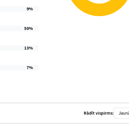
9%
50%
13%
7%
Rādīt vispirms: